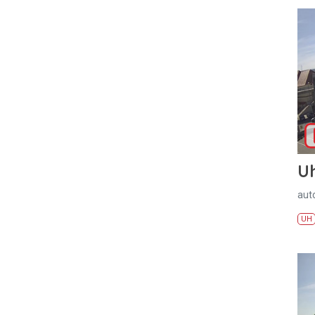
U
aut
UH