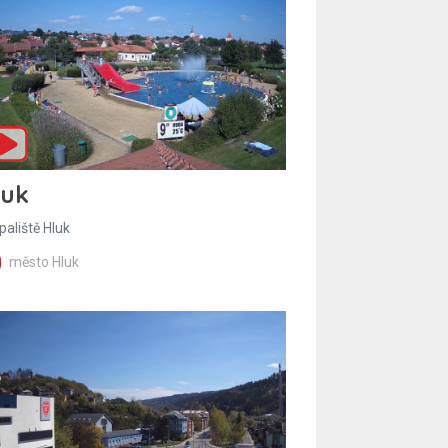
luk
paliště Hluk
město Hluk