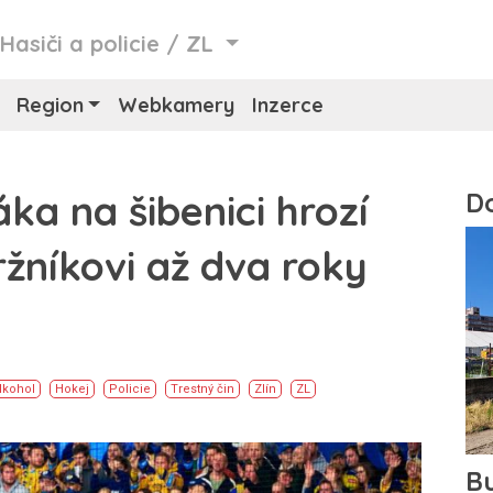
/
Hasiči a policie
/
ZL
Region
Webkamery
Inzerce
ka na šibenici hrozí
žníkovi až dva roky
lkohol
Hokej
Policie
Trestný čin
Zlín
ZL