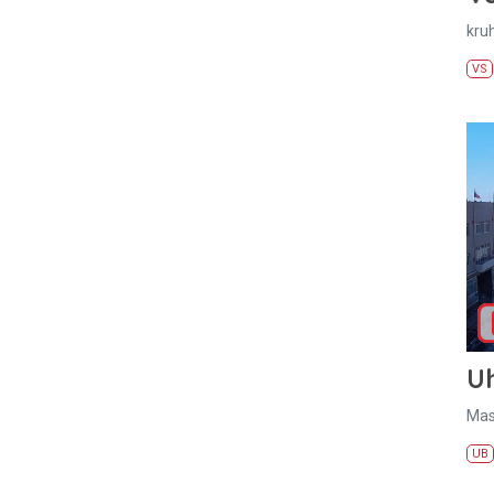
kru
VS
U
Mas
UB