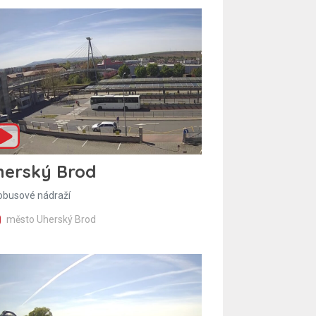
herský Brod
obusové nádraží
město Uherský Brod