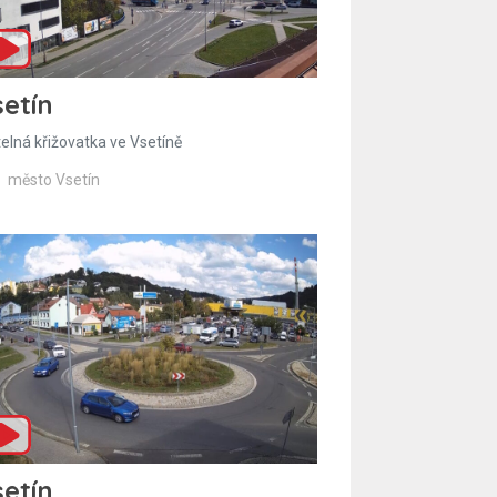
etín
telná křižovatka ve Vsetíně
město Vsetín
etín