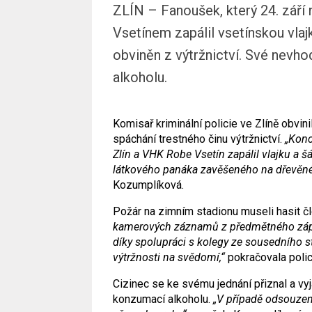
ZLÍN – Fanoušek, který 24. zář
Vsetínem zapálil vsetínskou vlajk
obviněn z výtržnictví. Své nevh
alkoholu.
Komisař kriminální policie ve Zlíně obvin
spáchání trestného činu výtržnictví.
„Konc
Zlín a VHK Robe Vsetín zapálil vlajku a š
látkového panáka zavěšeného na dřevěné 
Kozumplíková.
Požár na zimním stadionu museli hasit č
kamerových záznamů z předmětného zápas
díky spolupráci s kolegy ze sousedního st
výtržnosti na svědomí,“
pokračovala polic
Cizinec se ke svému jednání přiznal a vyjá
konzumací alkoholu.
„V případě odsouzen