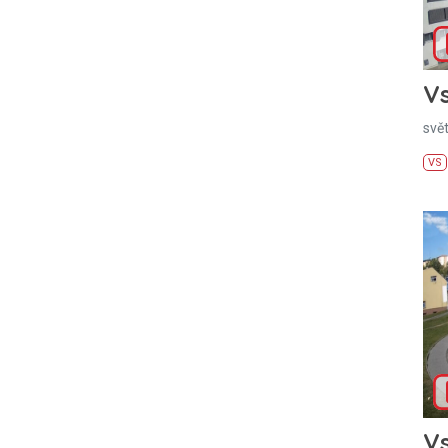
Vs
svě
VS
Vs