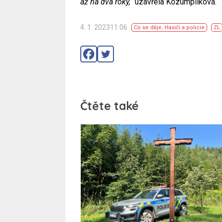
až na dva roky,“
uzavřela Kozumplíková.
4. 1. 202311:06
Co se děje
,
Hasiči a policie
ZL
Čtěte také