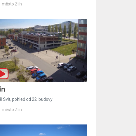
město Zlín
ín
l Svit, pohled od 22. budovy
město Zlín