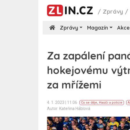
/
Zprávy
Zprávy
Magazín
Akce
Za zapálení paná
hokejovému výtr
za mřížemi
4. 1. 2023 | 11:06
Co se děje
,
Hasiči a policie
A
Autor: Kateřina Háblová