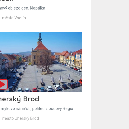
hový objezd gen. Klapálka
město Vsetín
herský Brod
arykovo náměstí, pohled z budovy Regio
město Uherský Brod