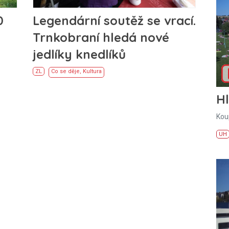
Legendární soutěž se vrací.
0
Trnkobraní hledá nové
jedlíky knedlíků
ZL
Co se děje
,
Kultura
H
Kou
UH