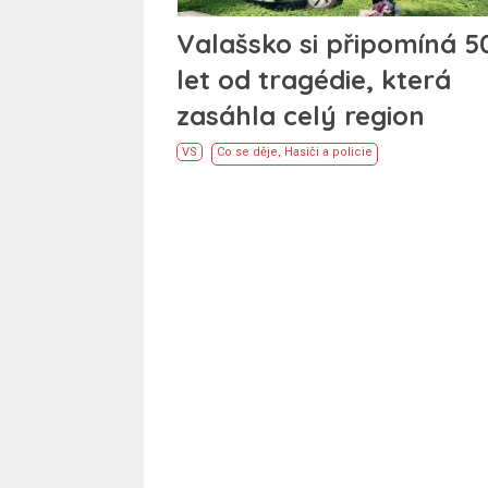
Valašsko si připomíná 5
let od tragédie, která
zasáhla celý region
VS
Co se děje
,
Hasiči a policie