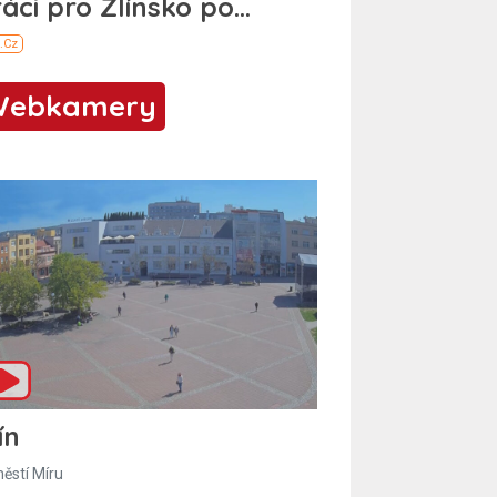
Webkamery
ín
ěstí Míru