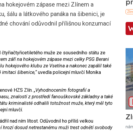
í na hokejovém zápase mezi Zlínem a
u, šálu a látkového panáka na šibenici, je
odné chování odůvodnil přílišnou konzumací
il čtyřiačtyřicetiletého muže ze sousedního státu ze
em září na hokejovém zápase mezi celky PSG Berani
álu hokejového klubu ze Vsetína a nakonec zapálil také
imitaci šibenice,“
uvedla policejní mluvčí Monika
lenové HZS Zlín.
„Vyhodnocením fotografií a
u, znalostí z prostředí fanouškovské základny a také
átu kriminalisté odhalili totožnost muže, který měl tyto
ejní mluvčí.
Zl
dřil nad ním lítost. Odůvodnil ho příliš velkou
nám
í hrozí dosud netrestanému muži trest odnětí svobody