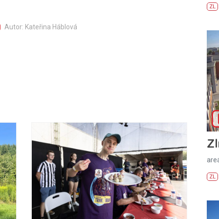
ZL
Autor: Kateřina Háblová
Zl
areá
ZL