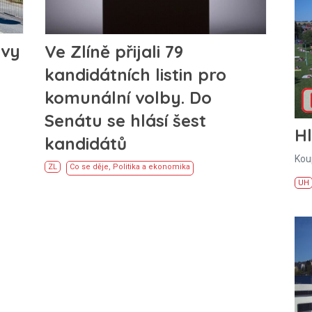
avy
Ve Zlíně přijali 79
kandidátních listin pro
komunální volby. Do
Senátu se hlásí šest
H
kandidátů
Kou
ZL
Co se děje
,
Politika a ekonomika
UH