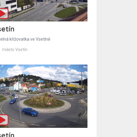
etín
telná křižovatka ve Vsetíně
město Vsetín
etín