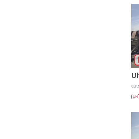
U
aut
UH