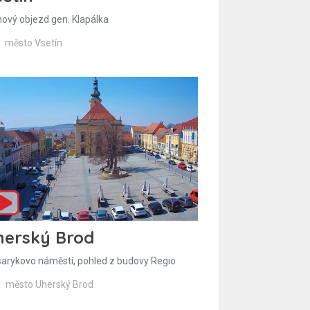
hový objezd gen. Klapálka
město Vsetín
herský Brod
arykovo náměstí, pohled z budovy Regio
město Uherský Brod