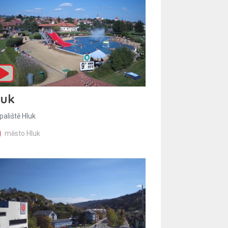
luk
paliště Hluk
město Hluk