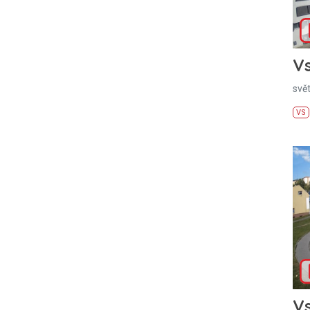
Vs
svě
VS
Vs