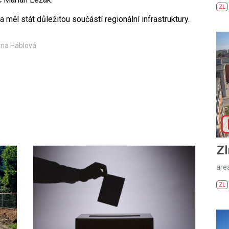
ZL
měl stát důležitou součástí regionální infrastruktury.
ina Háblová
Zl
areá
ZL