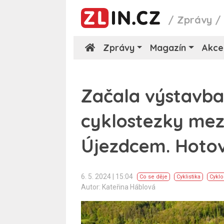
/
Zprávy
Zprávy
Magazín
Akce
Začala výstavb
cyklostezky mez
Újezdcem. Hoto
6. 5. 2024 | 15:04
Co se děje
Cyklistika
Cyklo
Autor: Kateřina Háblová