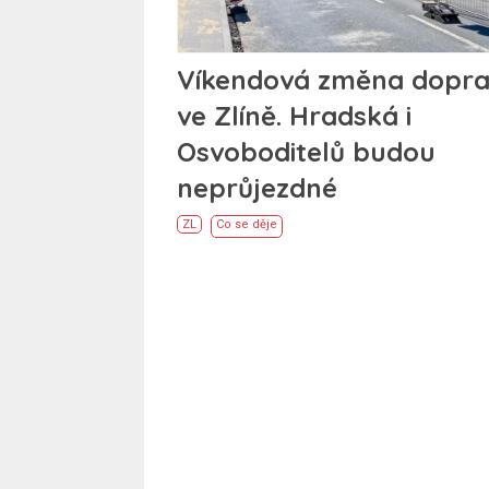
Víkendová změna dopr
ve Zlíně. Hradská i
Osvoboditelů budou
neprůjezdné
ZL
Co se děje