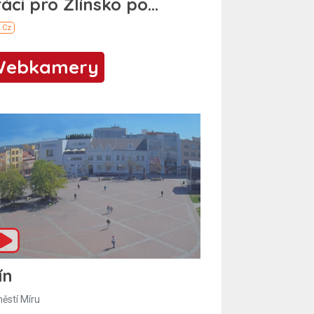
Webkamery
ín
ěstí Míru