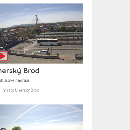
herský Brod
obusové nádraží
město Uherský Brod