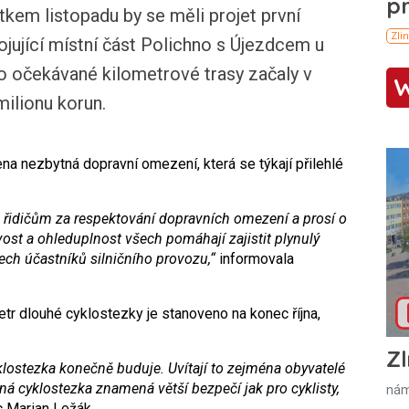
em listopadu by se měli projet první
jující místní část Polichno s Újezdcem u
o očekávané kilometrové trasy začaly v
milionu korun.
a nezbytná dopravní omezení, která se týkají přilehlé
řidičům za respektování dopravních omezení a prosí o
vost a ohleduplnost všech pomáhají zajistit plynulý
ech účastníků silničního provozu,“
informovala
tr dlouhé cyklostezky je stanoveno na konec října,
Zl
klostezka konečně buduje. Uvítají to zejména obyvatelé
ená cyklostezka znamená větší bezpečí jak pro cyklisty,
nám
c Marian Ležák.