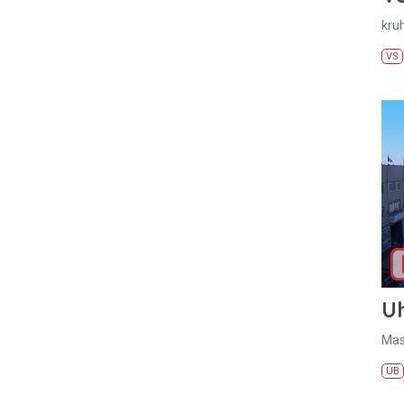
kru
VS
U
Mas
UB