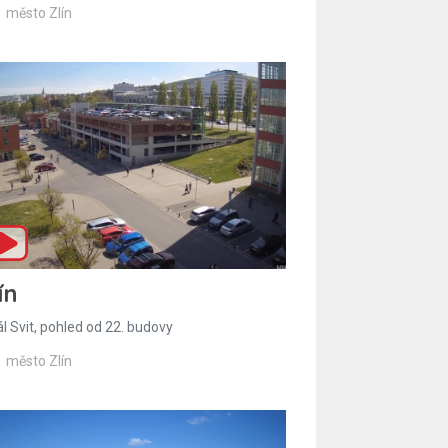
město Zlín
ín
l Svit, pohled od 22. budovy
město Zlín