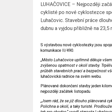
LUHAČOVICE – Nejpozději začátk
cyklisté po nové cyklostezce spo
Luhačovic. Stavební práce dlouh
dubnu a vyjdou přibližně na 23,5 
S výstavbou nové cyklostezky jsou spojen
komunikace II/490.
„
Město Luhačovice upřímně děkuje všem 
zvýšenou opatrnost v okolí stavby. Trpěli
průběh stavebních prací a bezpečnost vš
luhačovická radnice na svém webu.
Plánované dokončení stavby jeden kilome
nejpozději začátek listopadu.
„
Jsem rád, že se již dlouho plánovaná cy
Polichna a okolí, a taky turisté. Prodlouž
tak pro chodce,“
uvedl starosta Luhačovi