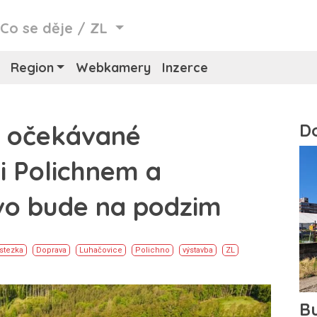
/
Co se děje
/
ZL
Region
Webkamery
Inzerce
a očekávané
i Polichnem a
vo bude na podzim
stezka
Doprava
Luhačovice
Polichno
výstavba
ZL