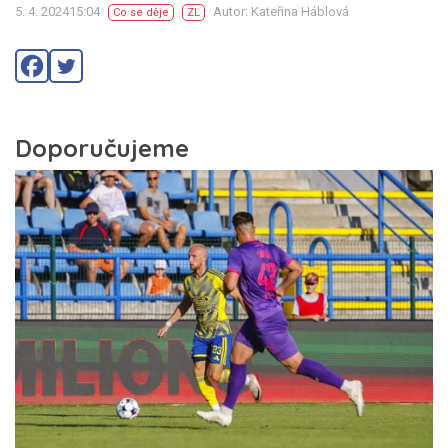
5. 4. 202415:04
Autor: Kateřina Háblová
Co se děje
ZL