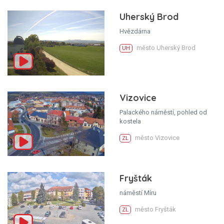
Uherský Brod
Hvězdárna
město Uherský Brod
UH
Vizovice
Palackého náměstí, pohled od
kostela
město Vizovice
ZL
Fryšták
náměstí Míru
město Fryšták
ZL