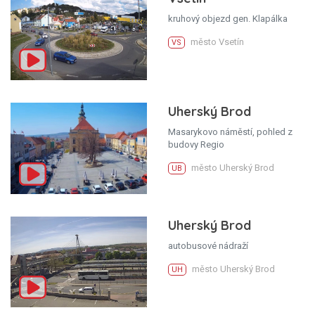
kruhový objezd gen. Klapálka
město Vsetín
VS
Uherský Brod
Masarykovo náměstí, pohled z
budovy Regio
město Uherský Brod
UB
Uherský Brod
autobusové nádraží
město Uherský Brod
UH