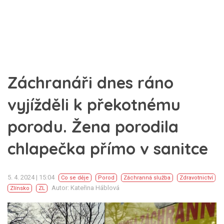
Záchranáři dnes ráno
vyjížděli k překotnému
porodu. Žena porodila
chlapečka přímo v sanitce
5. 4. 2024 | 15:04
Co se děje
Porod
Záchranná služba
Zdravotnictví
Autor: Kateřina Háblová
Zlínsko
ZL