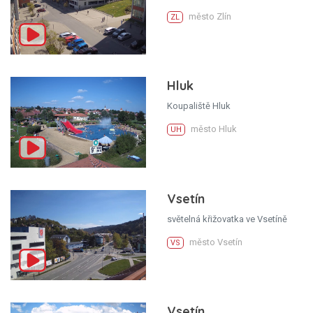
město Zlín
ZL
Hluk
Koupaliště Hluk
město Hluk
UH
Vsetín
světelná křižovatka ve Vsetíně
město Vsetín
VS
Vsetín