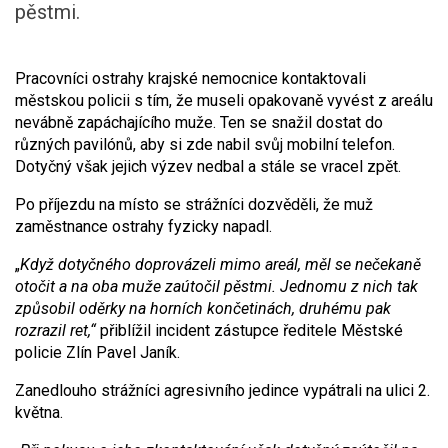
pěstmi.
Pracovníci ostrahy krajské nemocnice kontaktovali
městskou policii s tím, že museli opakovaně vyvést z areálu
nevábně zapáchajícího muže. Ten se snažil dostat do
různých pavilónů, aby si zde nabil svůj mobilní telefon.
Dotyčný však jejich výzev nedbal a stále se vracel zpět.
Po příjezdu na místo se strážníci dozvěděli, že muž
zaměstnance ostrahy fyzicky napadl.
„
Když dotyčného doprovázeli mimo areál, měl se nečekaně
otočit a na oba muže zaútočil pěstmi. Jednomu z nich tak
způsobil oděrky na horních končetinách, druhému pak
rozrazil ret,“
přiblížil incident zástupce ředitele Městské
policie Zlín Pavel Janík.
Zanedlouho strážníci agresivního jedince vypátrali na ulici 2.
května.