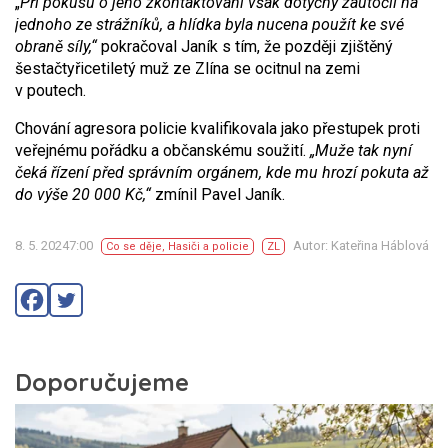
„
Při pokusu o jeho zkontaktování však dotyčný zaútočil na
jednoho ze strážníků, a hlídka byla nucena použít ke své
obraně síly,“
pokračoval Janík s tím, že později zjištěný
šestačtyřicetiletý muž ze Zlína se ocitnul na zemi
v poutech.
Chování agresora policie kvalifikovala jako přestupek proti
veřejnému pořádku a občanskému soužití.
„Muže tak nyní
čeká řízení před správním orgánem, kde mu hrozí pokuta až
do výše 20 000
Kč,“
zmínil Pavel Janík.
8. 5. 20247:00
Autor: Kateřina Háblová
Co se děje
,
Hasiči a policie
ZL