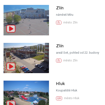
Zlín
náměstí Míru
město Zlín
ZL
Zlín
areál Svit, pohled od 22. budovy
město Zlín
ZL
Hluk
Koupaliště Hluk
město Hluk
UH