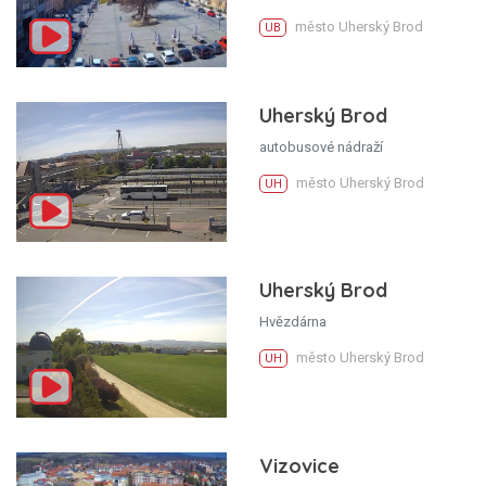
město Uherský Brod
UB
Uherský Brod
autobusové nádraží
město Uherský Brod
UH
Uherský Brod
Hvězdárna
město Uherský Brod
UH
Vizovice