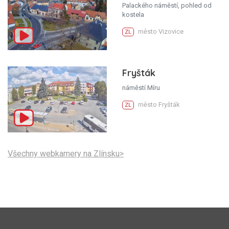
Palackého náměstí, pohled od
kostela
město Vizovice
ZL
Fryšták
náměstí Míru
město Fryšták
ZL
Všechny webkamery na Zlínsku>