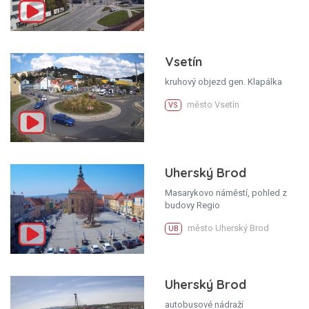
Vsetín
kruhový objezd gen. Klapálka
město Vsetín
VS
Uherský Brod
Masarykovo náměstí, pohled z
budovy Regio
město Uherský Brod
UB
Uherský Brod
autobusové nádraží