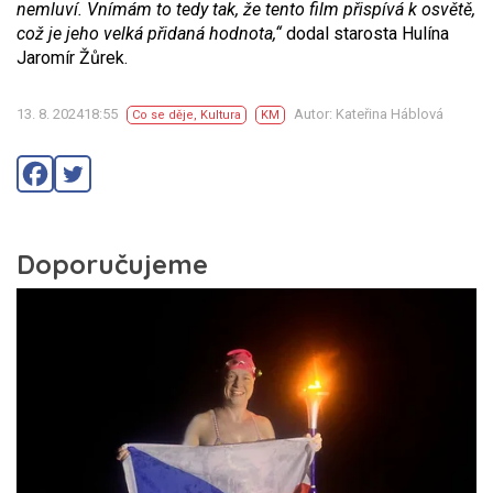
nemluví. Vnímám to tedy tak, že tento film přispívá k osvětě,
což je jeho velká přidaná hodnota,“
dodal starosta Hulína
Jaromír Žůrek.
13. 8. 202418:55
Autor: Kateřina Háblová
Co se děje
,
Kultura
KM