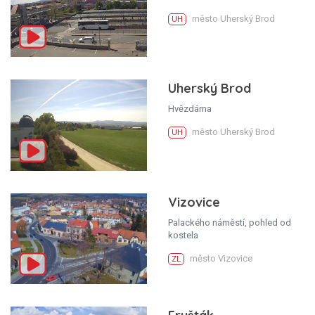
město Uherský Brod
UH
Uherský Brod
Hvězdárna
město Uherský Brod
UH
Vizovice
Palackého náměstí, pohled od
kostela
město Vizovice
ZL