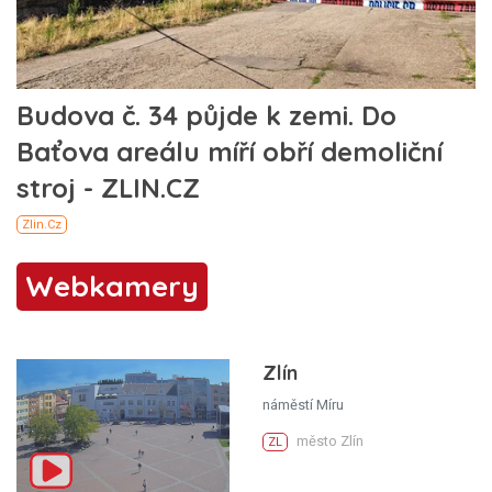
Webkamery
Zlín
náměstí Míru
město Zlín
ZL