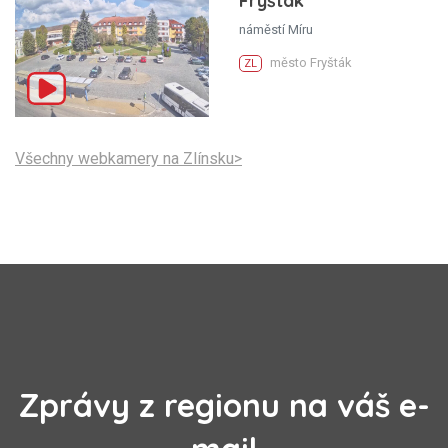
Fryšták
náměstí Míru
město Fryšták
ZL
Všechny webkamery na Zlínsku>
Zprávy z regionu na váš e-