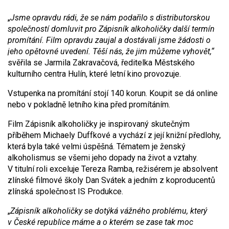
„
Jsme opravdu rádi, že se nám podařilo s distributorskou
společností domluvit pro Zápisník alkoholičky další termín
promítání. Film opravdu zaujal a dostávali jsme žádosti o
jeho opětovné uvedení. Těší nás, že jim můžeme vyhovět,“
svěřila se Jarmila Zakravačová, ředitelka Městského
kulturního centra Hulín, které letní kino provozuje.
Vstupenka na promítání stojí 140 korun. Koupit se dá online
nebo v pokladně letního kina před promítáním.
Film Zápisník alkoholičky je inspirovaný skutečným
příběhem Michaely Duffkové a vychází z její knižní předlohy,
která byla také velmi úspěšná. Tématem je ženský
alkoholismus se všemi jeho dopady na život a vztahy.
V titulní roli exceluje Tereza Ramba, režisérem je absolvent
zlínské filmové školy Dan Svátek a jedním z koproducentů
zlínská společnost IS Produkce.
„
Zápisník alkoholičky se dotýká vážného problému, který
v České republice máme a o kterém se zase tak moc