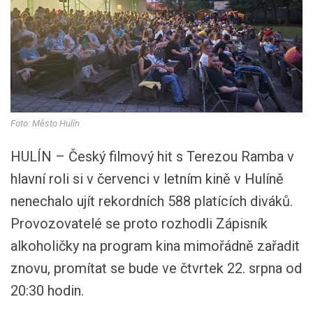
Foto: Město Hulín
HULÍN – Český filmový hit s Terezou Ramba v
hlavní roli si v červenci v letním kině v Hulíně
nenechalo ujít rekordních 588 platících diváků.
Provozovatelé se proto rozhodli Zápisník
alkoholičky na program kina mimořádně zařadit
znovu, promítat se bude ve čtvrtek 22. srpna od
20:30 hodin.