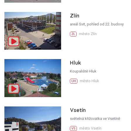
Zlín
areál Svit, pohled od 22. budovy
město Zlín
ZL
Hluk
Koupaliště Hluk
město Hluk
UH
Vsetín
světelná křižovatka ve Vsetíně
město Vsetín
VS