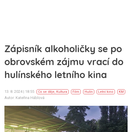
Zápisník alkoholičky se po
obrovském zájmu vrací do
hulínského letního kina
13. 8. 2024 | 18:55
Co se děje
,
Kultura
Film
Hulín
Letní kino
KM
Autor: Kateřina Háblová