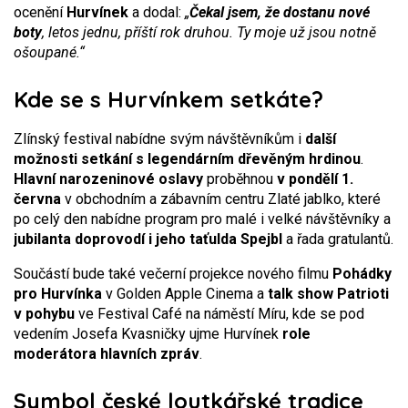
ocenění
Hurvínek
a dodal:
„
Čekal jsem, že dostanu nové
boty
, letos jednu, příští rok druhou. Ty moje už jsou notně
ošoupané.“
Kde se s Hurvínkem setkáte?
Zlínský festival nabídne svým návštěvníkům i
další
možnosti setkání s legendárním dřevěným hrdinou
.
Hlavní narozeninové oslavy
proběhnou
v pondělí 1.
června
v obchodním a zábavním centru Zlaté jablko, které
po celý den nabídne program pro malé i velké návštěvníky a
jubilanta doprovodí i jeho taťulda Spejbl
a řada gratulantů.
Součástí bude také večerní projekce nového filmu
Pohádky
pro Hurvínka
v Golden Apple Cinema a
talk show Patrioti
v pohybu
ve Festival Café na náměstí Míru, kde se pod
vedením Josefa Kvasničky ujme Hurvínek
role
moderátora hlavních zpráv
.
Symbol české loutkářské tradice