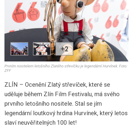
+2
Prvním nositelem letošního Zlatého střevíčku je legendární Hurvínek. Foto:
ZFF
ZLÍN – Ocenění Zlatý střevíček, které se
uděluje během Zlín Film Festivalu, má svého
prvního letošního nositele. Stal se jím
legendární loutkový hrdina Hurvínek, který letos
slaví neuvěřitelných 100 let!