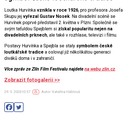
Loutka Hurvínka
vznikla v roce 1926
, pro profesora Josefa
Skupu jej
vyřezal Gustav Nosek
. Na divadelní scéně se
Hurvínek poprvé představil 2. května v Plzni. Společně se
svým taťuldou Spejblem si
získal popularitu nejen na
divadelních prknech
, ale také v rozhlase, televizi i filmu.
Postavy Hurvínka a Spejbla se staly
symbolem české
loutkářské tradice
a oslovují již několikátou generaci
diváků doma i v zahraničí.
Více zpráv ze Zlín Film Festivalu najdete
na webu zlin.cz
.
Zobrazit fotogalerii >>
29. 5. 202610:57
Autor: Kateřina Háblová
ZL