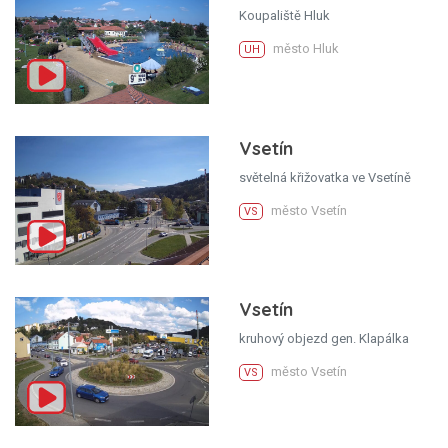
Koupaliště Hluk
město Hluk
UH
Vsetín
světelná křižovatka ve Vsetíně
město Vsetín
VS
Vsetín
kruhový objezd gen. Klapálka
město Vsetín
VS