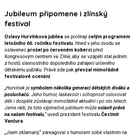
Jubileum připomene i zlínský
festival
Oslavy Hurvínkova jubilea
se prolínají
celým programem
letošního 66. ročníku festivalu
. Hned v jeho úvodu se
oslavenec
prošel po červeném koberci
před
Kongresovým centrem ve Zlíně, aby se vzápětí stal jedním
z hostů slavnostního dopoledního zahájení určeného
dětskému publiku. Právě zde pak
převzal mimořádné
festivalové ocenění
.
„
Hurvínek je
symbolem několika generací dětských diváků a
posluchačů
. Jeho humor, laskavost i schopnost oslovovat
děti i dospělé zůstávají mimořádně aktuální i po sto letech.
Jsme rádi, že toto výjimečné jubileum může
oslavit právě
na našem festivalu
,“
uvedl prezident festivalu
Čestmír
Vančura
.
„
Jsem zklamaný,“
zareagoval s humorem sobě vlastním na