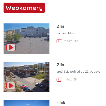
Webkamery
Zlín
náměstí Míru
město Zlín
ZL
Zlín
areál Svit, pohled od 22. budovy
město Zlín
ZL
Hluk