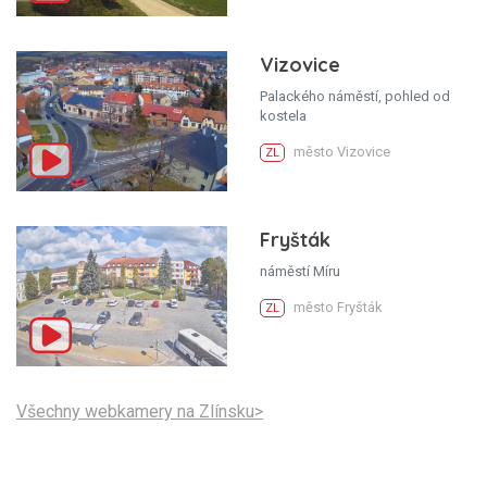
Vizovice
Palackého náměstí, pohled od
kostela
město Vizovice
ZL
Fryšták
náměstí Míru
město Fryšták
ZL
Všechny webkamery na Zlínsku>