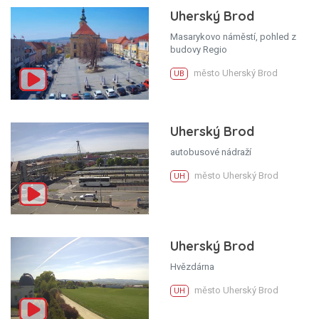
Uherský Brod
Masarykovo náměstí, pohled z
budovy Regio
město Uherský Brod
UB
Uherský Brod
autobusové nádraží
město Uherský Brod
UH
Uherský Brod
Hvězdárna
město Uherský Brod
UH