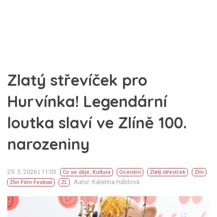
Zlatý střevíček pro
Hurvínka! Legendární
loutka slaví ve Zlíně 100.
narozeniny
29. 5. 2026 | 11:03
Co se děje
,
Kultura
Ocenění
Zlatý střevíček
Zlín
Autor: Kateřina Háblová
Zlín Film Festival
ZL