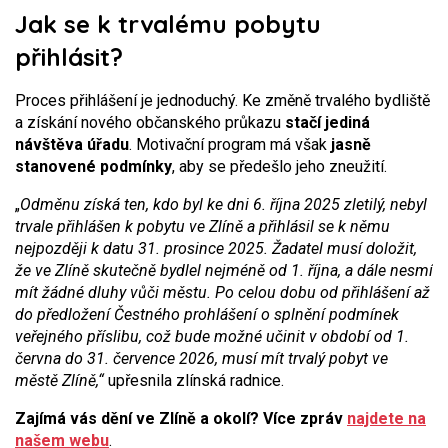
Jak se k trvalému pobytu
přihlásit?
Proces přihlášení je jednoduchý. Ke změně trvalého bydliště
a získání nového občanského průkazu
stačí jediná
návštěva úřadu
. Motivační program má však
jasně
stanovené podmínky
, aby se předešlo jeho zneužití.
„
Odměnu získá ten, kdo byl ke dni 6. října 2025 zletilý, nebyl
trvale přihlášen k pobytu ve Zlíně a přihlásil se k němu
nejpozději k datu 31. prosince 2025. Žadatel musí doložit,
že ve Zlíně skutečně bydlel nejméně od 1. října, a dále nesmí
mít žádné dluhy vůči městu. Po celou dobu od přihlášení až
do předložení Čestného prohlášení o splnění podmínek
veřejného příslibu, což bude možné učinit v období od 1.
června do 31. července 2026, musí mít trvalý pobyt ve
městě Zlíně,“
upřesnila zlínská radnice.
Zajímá vás dění ve Zlíně a okolí? Více zpráv
najdete na
našem webu
.