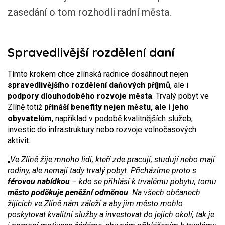
zasedání o tom rozhodli radní města.
Spravedlivější rozdělení daní
Tímto krokem chce zlínská radnice dosáhnout nejen
spravedlivějšího rozdělení daňových příjmů
, ale i
podpory dlouhodobého rozvoje města
. Trvalý pobyt ve
Zlíně totiž
přináší benefity nejen městu, ale i jeho
obyvatelům
, například v podobě kvalitnějších služeb,
investic do infrastruktury nebo rozvoje volnočasových
aktivit.
„
Ve Zlíně žije mnoho lidí, kteří zde pracují, studují nebo mají
rodiny, ale nemají tady trvalý pobyt. Přicházíme proto s
férovou nabídkou
– kdo se přihlásí k trvalému pobytu, tomu
město poděkuje peněžní odměnou
. Na všech občanech
žijících ve Zlíně nám záleží a aby jim město mohlo
poskytovat kvalitní služby a investovat do jejich okolí, tak je