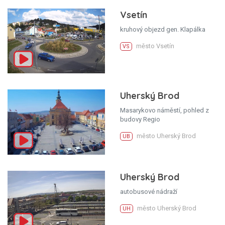
Vsetín
kruhový objezd gen. Klapálka
město Vsetín
VS
Uherský Brod
Masarykovo náměstí, pohled z
budovy Regio
město Uherský Brod
UB
Uherský Brod
autobusové nádraží
město Uherský Brod
UH