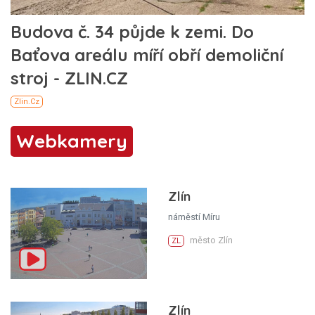
Webkamery
Zlín
náměstí Míru
město Zlín
ZL
Zlín