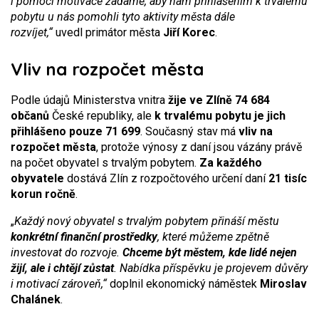
i pomocí motivace žádáme, aby nám přihlášením k trvalému
pobytu u nás pomohli tyto aktivity města dále
rozvíjet,“
uvedl primátor města
Jiří Korec
.
Vliv na rozpočet města
Podle údajů Ministerstva vnitra
žije ve Zlíně 74 684
občanů
České republiky, ale
k trvalému pobytu je jich
přihlášeno pouze 71 699
. Současný stav má
vliv na
rozpočet města
, protože výnosy z daní jsou vázány právě
na počet obyvatel s trvalým pobytem.
Za každého
obyvatele
dostává Zlín z rozpočtového určení daní
21 tisíc
korun ročně
.
„
Každý nový obyvatel s trvalým pobytem přináší městu
konkrétní finanční prostředky
, které můžeme zpětně
investovat do rozvoje.
Chceme být městem, kde lidé nejen
žijí, ale i chtějí zůstat
. Nabídka příspěvku je projevem důvěry
i motivací zároveň,“
doplnil ekonomický náměstek
Miroslav
Chalánek
.