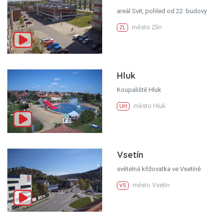
areál Svit, pohled od 22. budovy
město Zlín
ZL
Hluk
Koupaliště Hluk
město Hluk
UH
Vsetín
světelná křižovatka ve Vsetíně
město Vsetín
VS