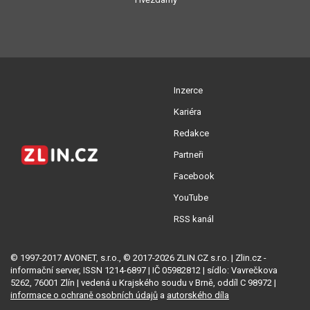
Inzerce
Kariéra
Redakce
Partneři
Facebook
YouTube
RSS kanál
© 1997-2017 AVONET, s.r.o., © 2017-2026 ZLIN.CZ s.r.o. | Zlin.cz -
informační server, ISSN 1214-6897 | IČ 05982812 | sídlo: Vavrečkova
5262, 76001 Zlín | vedená u Krajského soudu v Brně, oddíl C 98972 |
informace o ochraně osobních údajů
a
autorského díla