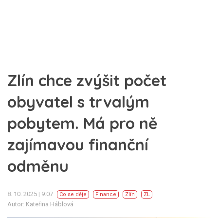
Zlín chce zvýšit počet
obyvatel s trvalým
pobytem. Má pro ně
zajímavou finanční
odměnu
8. 10. 2025 | 9:07
Co se děje
Finance
Zlín
ZL
Autor: Kateřina Háblová