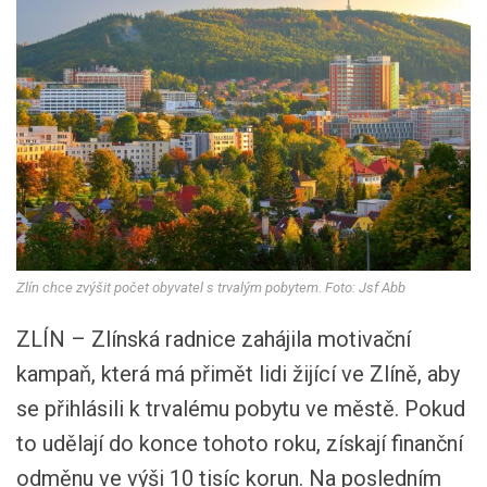
Zlín chce zvýšit počet obyvatel s trvalým pobytem. Foto: Jsf Abb
ZLÍN – Zlínská radnice zahájila motivační
kampaň, která má přimět lidi žijící ve Zlíně, aby
se přihlásili k trvalému pobytu ve městě. Pokud
to udělají do konce tohoto roku, získají finanční
odměnu ve výši 10 tisíc korun. Na posledním