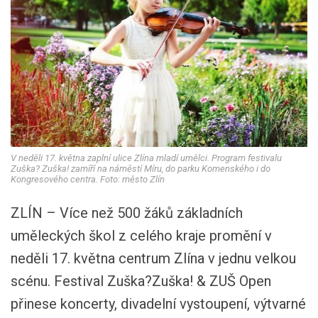
V neděli 17. května zaplní ulice Zlína mladí umělci. Program festivalu
Zuška? Zuška! zamíří na náměstí Míru, do parku Komenského i do
Kongresového centra. Foto: město Zlín
ZLÍN – Více než 500 žáků základních
uměleckých škol z celého kraje promění v
neděli 17. května centrum Zlína v jednu velkou
scénu. Festival Zuška?Zuška! & ZUŠ Open
přinese koncerty, divadelní vystoupení, výtvarné