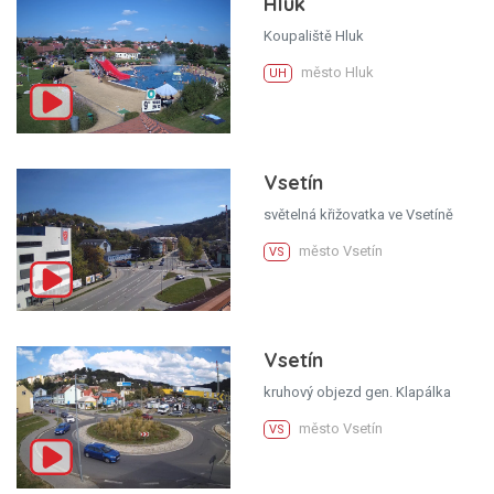
Hluk
Koupaliště Hluk
město Hluk
UH
Vsetín
světelná křižovatka ve Vsetíně
město Vsetín
VS
Vsetín
kruhový objezd gen. Klapálka
město Vsetín
VS