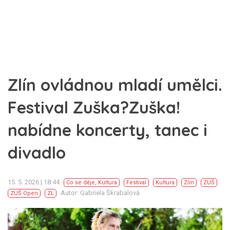
Zlín ovládnou mladí umělci.
Festival Zuška?Zuška!
nabídne koncerty, tanec i
divadlo
15. 5. 2026 | 18:44
Co se děje
,
Kultura
Festival
Kultura
Zlín
ZUŠ
Autor: Gabriela Škrabalová
ZUŠ Open
ZL