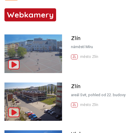
Webkamery
Zlín
náměstí Míru
město Zlín
ZL
Zlín
areál Svit, pohled od 22. budovy
město Zlín
ZL