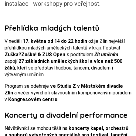
instalace i workshopy pro veřejnost.
Přehlídka mladých talentů
V neděli
17. května od 14 do 22 hodin
ožije Zlín největší
přehlídkou mladých uměleckých talentů v kraji. Festival
Zuška?Zuška! & ZUŠ Open
s podtitulem
Žít uměním
zapojí
27 základních uměleckých škol a více než 500
žáků
, kteří se představí hudbou, tancem, divadlem i
výtvarným uměním.
Program se odehraje
ve Studiu Z v
Městském divadle
Zlín
a večer vyvrcholí slavnostním komponovaným pořadem
v
Kongresovém centru
.
Koncerty a divadelní performance
Návštěvníci se mohou těšit na
koncerty kapel, orchestrů
a souborů vytvořených speciálně pro festival, taneční