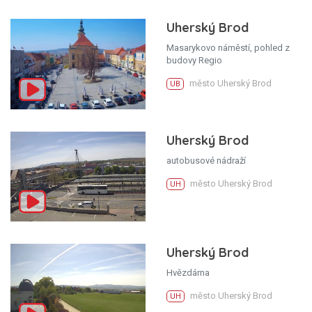
Uherský Brod
Masarykovo náměstí, pohled z
budovy Regio
město Uherský Brod
UB
Uherský Brod
autobusové nádraží
město Uherský Brod
UH
Uherský Brod
Hvězdárna
město Uherský Brod
UH