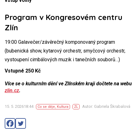
vstup volný
Program v Kongresovém centru
Zlín
19:00 Galavečer/závěrečný komponovaný program
(bubenická show, kytarový orchestr, smyčcový orchestr,
vystoupení cimbálových muzik i tanečních souborů…)
Vstupné 250 Kč
Více se o kulturním dění ve Zlínském kraji dočtete na webu
zlin.cz
.
15. 5. 202618:44
Autor: Gabriela Škrabalová
Co se děje
,
Kultura
ZL