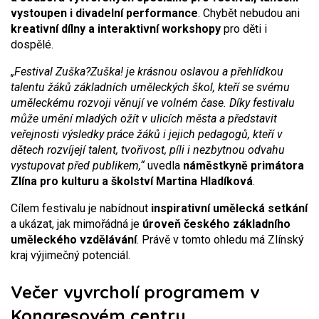
vystoupen i divadelní performance
. Chybět nebudou ani
kreativní dílny a interaktivní workshopy
pro děti i
dospělé.
„Festival Zuška?Zuška! je krásnou oslavou a přehlídkou
talentu žáků základních uměleckých škol, kteří se svému
uměleckému rozvoji věnují ve volném čase. Díky festivalu
může umění mladých ožít v ulicích města a představit
veřejnosti výsledky práce žáků i jejich pedagogů, kteří v
dětech rozvíjejí talent, tvořivost, píli i nezbytnou odvahu
vystupovat před publikem,“
uvedla
náměstkyně primátora
Zlína pro kulturu a školství
Martina Hladíková
.
Cílem festivalu je nabídnout
inspirativní umělecká setkání
a ukázat, jak mimořádná je
úroveň českého základního
uměleckého vzdělávání
. Právě v tomto ohledu má Zlínský
kraj výjimečný potenciál.
Večer vyvrcholí programem v
Kongresovém centru