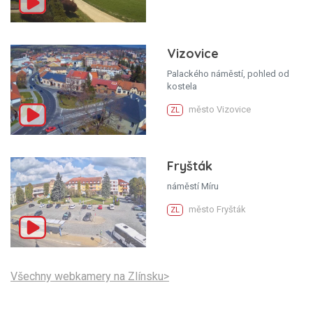
Vizovice
Palackého náměstí, pohled od
kostela
město Vizovice
ZL
Fryšták
náměstí Míru
město Fryšták
ZL
Všechny webkamery na Zlínsku>