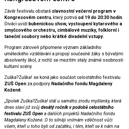
Závěr festivalu obstará
slavnostní večerní program v
Kongresovém centru
, který potrvá
od 19 do 20:30 hodin
.
Diváci uvidí
bubenickou show, vystoupení kytarového a
smyčcového orchestru, cimbálové muziky, folklorní i
taneční soubory nebo krátké divadelní vstupy.
Program zároveň připomene význam základního
uměleckého vzdělávání a propojí současné žáky s bývalými
absolventy škol, z nichž se mezitím staly známé osobnosti
kulturní scény.
Zuška?Zuška! se koná jako součást celostátního festivalu
ZUŠ Open
za podpory
Nadačního fondu Magdaleny
Kožené
.
„
Spolek Zuška?Zuška! stál u samého zrodu myšlenky, která
dnes slaví již svůj
desátý ročník v podobě celostátního
festivalu ZUŠ Open
a dalších projektů Nadačního fondu
Magdaleny Kožené. O to silněji vnímám vděčnost vůči
všem, kteří u toho byli od začátku, i těm, kteří se k nám na