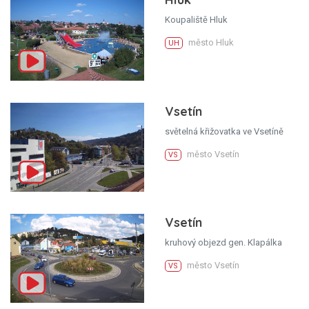
Koupaliště Hluk
město Hluk
UH
Vsetín
světelná křižovatka ve Vsetíně
město Vsetín
VS
Vsetín
kruhový objezd gen. Klapálka
město Vsetín
VS