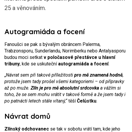
25 a věnováním.
Autogramiáda a focení
Fanoušci se pak s bývalým obráncem Palerma,
Trabzonsporu, Sunderlandu, Norimberku nebo Antalyasporu
budou moci setkat
v poločasové přestávce u hlavní
tribuny
, kde se uskuteční
autogramiáda a focení
.
„
Návrat sem při takové příležitosti
pro mě znamená hodně
,
protože jsem tady prošel všemi kategoriemi – od přípravky
až po muže.
Zlín je pro mě absolutní srdcovka
a vážím si
toho, že se sem mohu vrátit v takové formě a že jsem tady i
po patnácti letech stále vítaný,“
těší
Čelůstku
.
Návrat domů
Zlínský odchovanec
se tak v sobotu vrátí tam, kde jeho