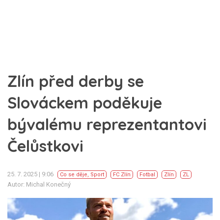
Zlín před derby se
Slováckem poděkuje
bývalému reprezentantovi
Čelůstkovi
25. 7. 2025 | 9:06
Co se děje
,
Sport
FC Zlín
Fotbal
Zlín
ZL
Autor: Michal Konečný