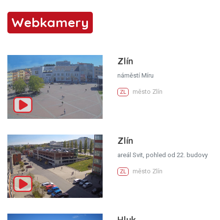
Webkamery
Zlín
náměstí Míru
město Zlín
ZL
Zlín
areál Svit, pohled od 22. budovy
město Zlín
ZL
Hluk