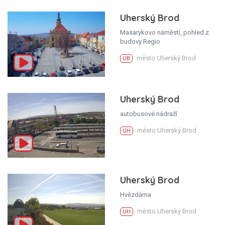
Uherský Brod
Masarykovo náměstí, pohled z
budovy Regio
město Uherský Brod
UB
Uherský Brod
autobusové nádraží
město Uherský Brod
UH
Uherský Brod
Hvězdárna
město Uherský Brod
UH