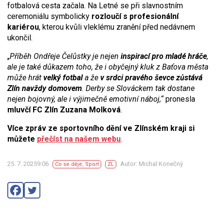
fotbalová cesta začala. Na Letné se při slavnostním
ceremoniálu symbolicky
rozloučí s profesionální
kariérou
, kterou kvůli vleklému zranění před nedávnem
ukončil.
„
Příběh Ondřeje Čelůstky je nejen
inspirací pro mladé hráče
,
ale je také důkazem toho, že i obyčejný kluk z Baťova města
může hrát
velký fotbal
a že
v srdci pravého ševce zůstává
Zlín navždy domovem
. Derby se Slováckem tak dostane
nejen bojovný, ale i výjimečně emotivní náboj,“
pronesla
mluvčí FC Zlín Zuzana Molková
.
Více zpráv ze sportovního dění ve Zlínském kraji si
můžete
přečíst na našem webu
.
25. 7. 20259:06
Autor: Michal Konečný
Co se děje
,
Sport
ZL