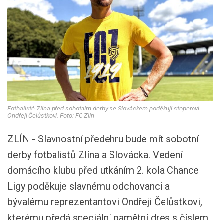
Fotbalisté Zlína před sobotním derby se Slováckem poděkují stoperovi
Ondřeji Čelůstkovi. Foto: FC Zlín
ZLÍN - Slavnostní předehru bude mít sobotní
derby fotbalistů Zlína a Slovácka. Vedení
domácího klubu před utkáním 2. kola Chance
Ligy poděkuje slavnému odchovanci a
bývalému reprezentantovi Ondřeji Čelůstkovi,
kterému předá speciální pamětní dres s číslem