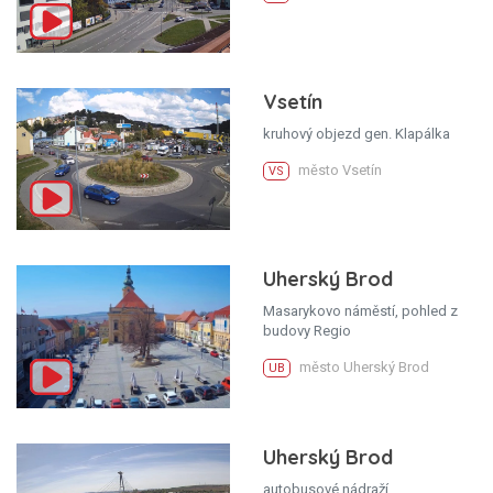
Vsetín
kruhový objezd gen. Klapálka
město Vsetín
VS
Uherský Brod
Masarykovo náměstí, pohled z
budovy Regio
město Uherský Brod
UB
Uherský Brod
autobusové nádraží