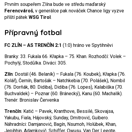
Prvním soupeřem Zlína bude ve středu maďarský
Ferencvároš
, v generálce pak nováček Chance ligy vyzve
příští pátek
WSG Tirol
.
Přípravný fotbal
FC ZLÍN – AS TRENČÍN 2:1
(1:0) hráno ve Spytihněvi
Branky: 33. Fukala 66. Křapka – 75. Khan. Rozhodčí: Volek –
Pochylý, Stodůlka. Diváci: 305.
Zlín
: Dostál (46. Belaník) – Fukala (76. Koubek), Křapka (76.
Kolář), Černín, Bartošák – Natchkebia (70. Polášek), Nombil
(76. Dorňák, 80. Didiba), Didiba (76. Lopes), Kalabiška (70.
Buchvaldek) – Poznar (60. Bránecký), Kanu (60. Machalík).
Trenér: Bronislav Červenka
Trenčín
: Katić – Pavek, Kranthove, Bessilé, Skovajsa,
Yakubu, Fiala, Hájovský, Sunday, Dmitrović, Guibero.
Náhradníci: Damjanović, Bagín, Nsumoh, Holúbek, Khan,
Jepihhin, Adamkovič, Schiffer, Owusu, Van Der Leegte,