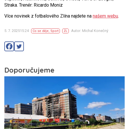
Straka. Trenér: Ricardo Moniz
Více novinek z fotbalového Zlína najdete na
našem webu
.
5. 7. 202515:24
Autor: Michal Konečný
Co se děje
,
Sport
ZL