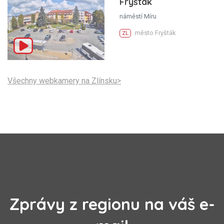
Fryšták
náměstí Míru
město Fryšták
ZL
Všechny webkamery na Zlínsku>
Zprávy z regionu na váš e-