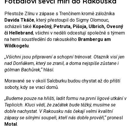
Fotbaloví ševci míří do Rakouska
Přestože Zlínu v zápase s Trenčínem kromě záložníka
Davida Tkáče
, který přestoupil do Sigmy Olomouc,
scházeli také
Kopečný, Petruta, Pišoja, Ulbrich, Ovesný
či Hellebrand
, všichni v neděli odcestují společně s týmem
na herní soustředění do rakouského
Brambergu am
Wildkogelu
.
„Všichni jsou připravení a schopní trénovat. Otazník visí jen
nad Dorňákem, který se zranil, a doma nejspíše zůstane i
gólman Bachůrek,“
hlásí.
Moravané se v okolí Salcburku budou chystat až do příští
soboty, kdy se vrací domů.
„Budeme pouze na hřišti, ladit formu na první ligové utkání v
Teplicích. Kluci vědí, že začátek bude těžký, musíme se
dobře nachystat. V Rakousku nás čekají velmi kvalitní
zápasy se silnými soupeři, kteří nás dobře prověří,“
pronesl
Motal
.