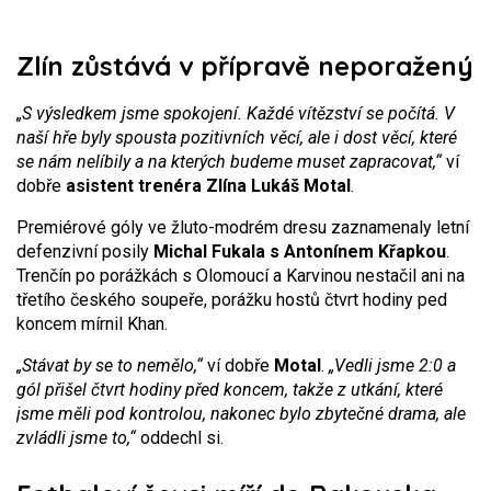
Zlín zůstává v přípravě neporažený
„S výsledkem jsme spokojení. Každé vítězství se počítá. V
naší hře byly spousta pozitivních věcí, ale i dost věcí, které
se nám nelíbily a na kterých budeme muset zapracovat,“
ví
dobře
asistent trenéra Zlína Lukáš Motal
.
Premiérové góly ve žluto-modrém dresu zaznamenaly letní
defenzivní posily
Michal Fukala s Antonínem Křapkou
.
Trenčín po porážkách s Olomoucí a Karvinou nestačil ani na
třetího českého soupeře, porážku hostů čtvrt hodiny ped
koncem mírnil Khan.
„Stávat by se to nemělo,“
ví dobře
Motal
.
„Vedli jsme 2:0 a
gól přišel čtvrt hodiny před koncem, takže z utkání, které
jsme měli pod kontrolou, nakonec bylo zbytečné drama, ale
zvládli jsme to,“
oddechl si.