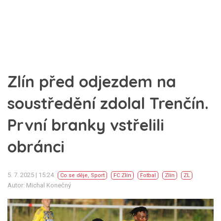
Zlín před odjezdem na
soustředění zdolal Trenčín.
První branky vstřelili
obránci
5. 7. 2025 | 15:24
Co se děje
,
Sport
FC Zlín
Fotbal
Zlín
ZL
Autor: Michal Konečný