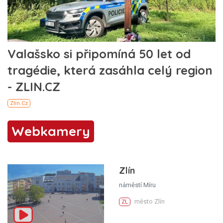
Webkamery
Zlín
náměstí Míru
město Zlín
ZL