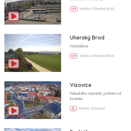
město Uherský Brod
UH
Uherský Brod
Hvězdárna
město Uherský Brod
UH
Vizovice
Palackého náměstí, pohled od
kostela
město Vizovice
ZL