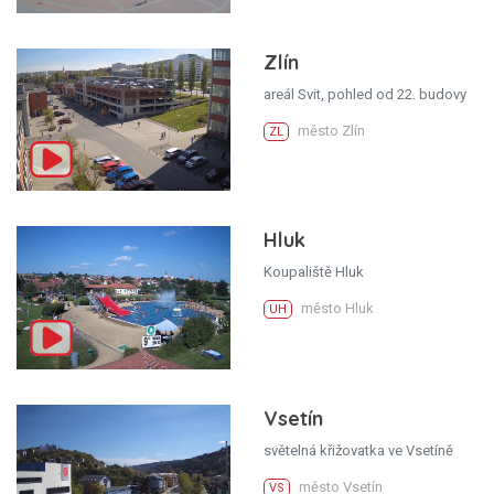
Zlín
areál Svit, pohled od 22. budovy
město Zlín
ZL
Hluk
Koupaliště Hluk
město Hluk
UH
Vsetín
světelná křižovatka ve Vsetíně
město Vsetín
VS