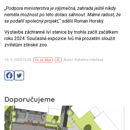
„
Podpora ministerstva je výjimečná, zahrada ještě nikdy
neměla možnost po této dotaci sáhnout. Máme radost, že
se podařil společný projekt,“
sdělil Roman Horský.
Výstavba záchranné lví stanice by mohla začít začátkem
roku 2024. Současná expozice lvů má prozatím sloužit
zvířatům zlínské zoo.
19. 9. 202315:05
Autor: Kateřina Háblová
Co se děje
ZL