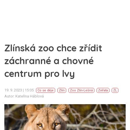
Zlínská zoo chce zřídit
záchranné a chovné
centrum pro lvy
19. 9. 2023 | 15:05
Co se děje
Zlín
Zoo Zlín-Lešná
Zvířata
ZL
Autor: Kateřina Háblová