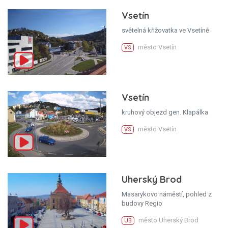
Vsetín
světelná křižovatka ve Vsetíně
město Vsetín
VS
Vsetín
kruhový objezd gen. Klapálka
město Vsetín
VS
Uherský Brod
Masarykovo náměstí, pohled z
budovy Regio
město Uherský Brod
UB