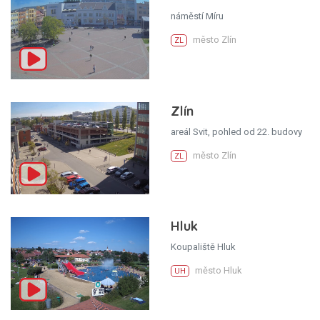
náměstí Míru
město Zlín
ZL
Zlín
areál Svit, pohled od 22. budovy
město Zlín
ZL
Hluk
Koupaliště Hluk
město Hluk
UH