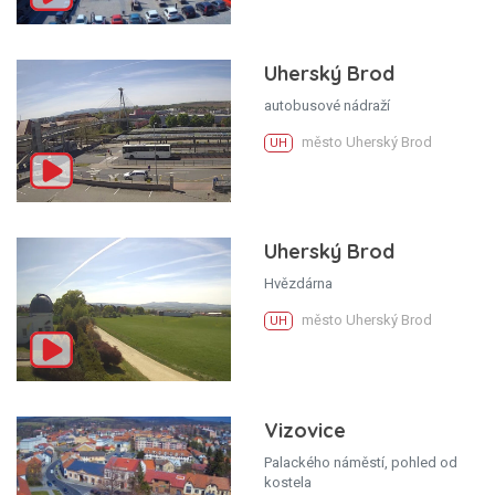
Uherský Brod
autobusové nádraží
město Uherský Brod
UH
Uherský Brod
Hvězdárna
město Uherský Brod
UH
Vizovice
Palackého náměstí, pohled od
kostela