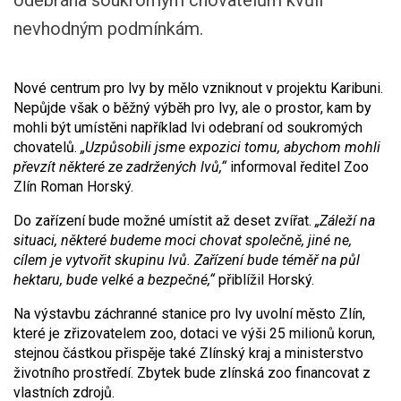
odebrána soukromým chovatelům kvůli
nevhodným podmínkám.
Nové centrum pro lvy by mělo vzniknout v projektu Karibuni.
Nepůjde však o běžný výběh pro lvy, ale o prostor, kam by
mohli být umístěni například lvi odebraní od soukromých
chovatelů.
„Uzpůsobili jsme expozici tomu, abychom mohli
převzít některé ze zadržených lvů,“
informoval ředitel Zoo
Zlín Roman Horský.
Do zařízení bude možné umístit až deset zvířat.
„Záleží na
situaci, některé budeme moci chovat společně, jiné ne,
cílem je vytvořit skupinu lvů. Zařízení bude téměř na půl
hektaru, bude velké a bezpečné,“
přiblížil Horský.
Na výstavbu záchranné stanice pro lvy uvolní město Zlín,
které je zřizovatelem zoo, dotaci ve výši 25 milionů korun,
stejnou částkou přispěje také Zlínský kraj a ministerstvo
životního prostředí. Zbytek bude zlínská zoo financovat z
vlastních zdrojů.