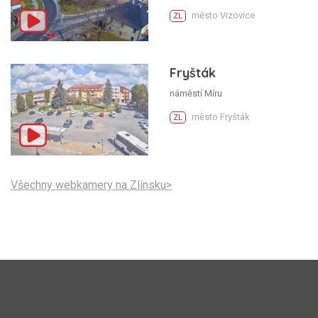
město Vizovice
ZL
Fryšták
náměstí Míru
město Fryšták
ZL
Všechny webkamery na Zlínsku>