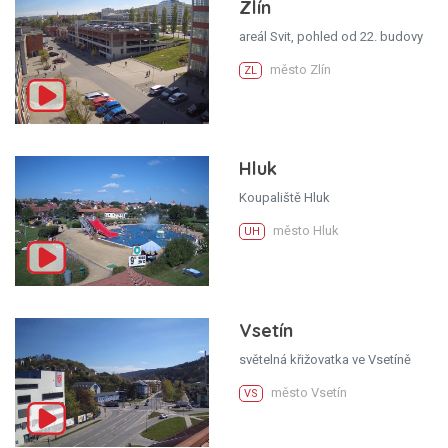
Zlín
areál Svit, pohled od 22. budovy
město Zlín
ZL
Hluk
Koupaliště Hluk
město Hluk
UH
Vsetín
světelná křižovatka ve Vsetíně
město Vsetín
VS