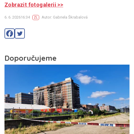
Zobrazit fotogalerii >>
6. 6. 202616:34
Autor: Gabriela Škrabalová
ZL