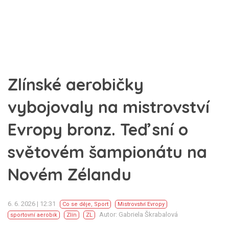
Zlínské aerobičky
vybojovaly na mistrovství
Evropy bronz. Teď sní o
světovém šampionátu na
Novém Zélandu
6. 6. 2026 | 12:31
Co se děje
,
Sport
Mistrovství Evropy
Autor: Gabriela Škrabalová
sportovní aerobik
Zlín
ZL