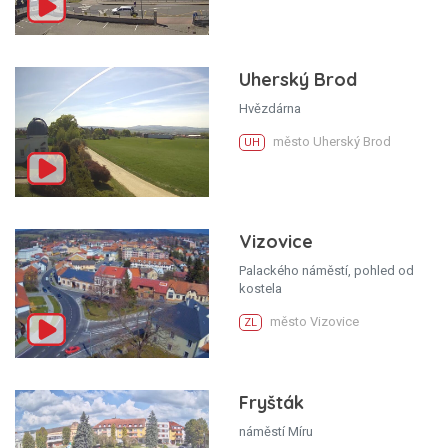
Uherský Brod
Hvězdárna
město Uherský Brod
UH
Vizovice
Palackého náměstí, pohled od
kostela
město Vizovice
ZL
Fryšták
náměstí Míru