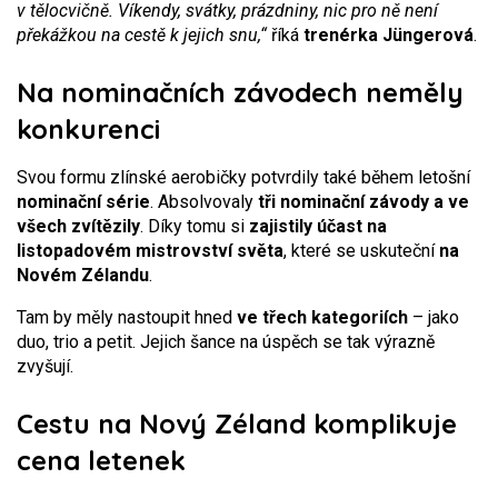
v tělocvičně. Víkendy, svátky, prázdniny, nic pro ně není
překážkou na cestě k jejich snu,“
říká
trenérka Jüngerová
.
Na nominačních závodech neměly
konkurenci
Svou formu zlínské aerobičky potvrdily také během letošní
nominační série
. Absolvovaly
tři nominační závody
a ve
všech zvítězily
. Díky tomu si
zajistily účast na
listopadovém mistrovství světa
, které se uskuteční
na
Novém Zélandu
.
Tam by měly nastoupit hned
ve třech kategoriích
– jako
duo, trio a petit. Jejich šance na úspěch se tak výrazně
zvyšují.
Cestu na Nový Zéland komplikuje
cena letenek