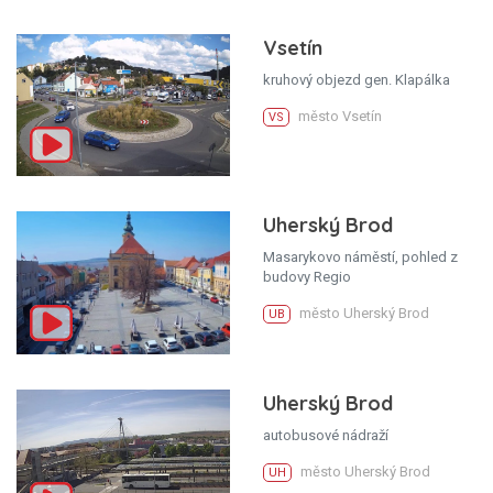
Vsetín
kruhový objezd gen. Klapálka
město Vsetín
VS
Uherský Brod
Masarykovo náměstí, pohled z
budovy Regio
město Uherský Brod
UB
Uherský Brod
autobusové nádraží
město Uherský Brod
UH