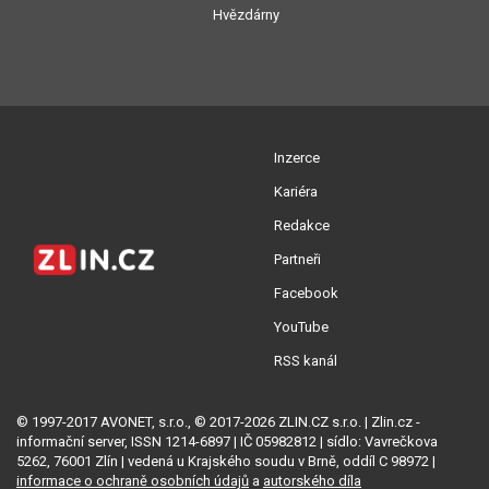
Hvězdárny
Inzerce
Kariéra
Redakce
Partneři
Facebook
YouTube
RSS kanál
© 1997-2017 AVONET, s.r.o., © 2017-2026 ZLIN.CZ s.r.o. | Zlin.cz -
informační server, ISSN 1214-6897 | IČ 05982812 | sídlo: Vavrečkova
5262, 76001 Zlín | vedená u Krajského soudu v Brně, oddíl C 98972 |
informace o ochraně osobních údajů
a
autorského díla