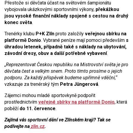
Přestože si děvčata účast na světovém šampionátu
vybojovala ukázkovými sportovními výkony,
překážkou
jsou vysoké finanční náklady spojené s cestou na druhý
konec světa
.
Trenérky klubu
P+K Zlín
proto založily
veřejnou sbírku na
platformě Donio
. Vybrané peníze mají pomoci především
s
úhradou letenek, případně také s náklady na ubytování,
závodní dresy, obuv a další potřebné vybavení
.
„Reprezentovat Českou republiku na Mistrovství světa je pro
děvčata čest a velkým snem. Proto tímto prosíme o jejich
podporu. Za každý příspěvek budeme upřímně vděční,“
vzkazuje za trenérský tým
Petra Jüngerová
.
Zájemci mohou mladé sportovkyně podpořit
prostřednictvím
veřejné sbírky na platformě Donio
, která
poběží
do 11. července
.
Zajímá vás sportovní dění ve Zlínském kraji? Tak se
podívejte na
zlin.cz
.