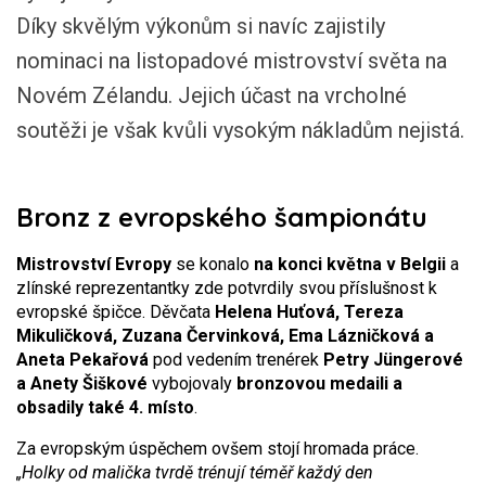
Díky skvělým výkonům si navíc zajistily
nominaci na listopadové mistrovství světa na
Novém Zélandu. Jejich účast na vrcholné
soutěži je však kvůli vysokým nákladům nejistá.
Bronz z evropského šampionátu
Mistrovství Evropy
se konalo
na konci května v Belgii
a
zlínské reprezentantky zde potvrdily svou příslušnost k
evropské špičce. Děvčata
Helena Huťová, Tereza
Mikuličková, Zuzana Červinková, Ema Lázničková a
Aneta Pekařová
pod vedením trenérek
Petry Jüngerové
a Anety Šiškové
vybojovaly
bronzovou medaili a
obsadily také 4. místo
.
Za evropským úspěchem ovšem stojí hromada práce.
„Holky od malička tvrdě trénují téměř každý den