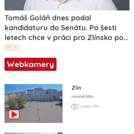
Webkamery
Zlín
náměstí Míru
město Zlín
ZL