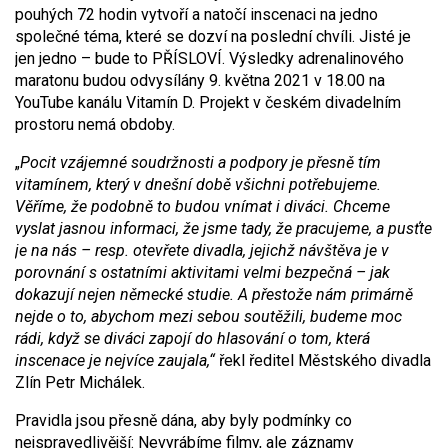
pouhých 72 hodin vytvoří a natočí inscenaci na jedno
společné téma, které se dozví na poslední chvíli. Jisté je
jen jedno – bude to PŘÍSLOVÍ. Výsledky adrenalinového
maratonu budou odvysílány 9. května 2021 v 18.00 na
YouTube kanálu Vitamín D. Projekt v českém divadelním
prostoru nemá obdoby.
„
Pocit vzájemné soudržnosti a podpory je přesně tím
vitamínem, který v dnešní době všichni potřebujeme.
Věříme, že podobně to budou vnímat i diváci. Chceme
vyslat jasnou informaci, že jsme tady, že pracujeme, a pusťte
je na nás – resp. otevřete divadla, jejichž návštěva je v
porovnání s ostatními aktivitami velmi bezpečná – jak
dokazují nejen německé studie. A přestože nám primárně
nejde o to, abychom mezi sebou soutěžili, budeme moc
rádi, když se diváci zapojí do hlasování o tom, která
inscenace je nejvíce zaujala,“
řekl ředitel Městského divadla
Zlín Petr Michálek.
Pravidla jsou přesně dána, aby byly podmínky co
nejspravedlivější: Nevyrábíme filmy, ale záznamy