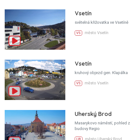
Vsetín
světelná křižovatka ve Vsetíně
město Vsetín
VS
Vsetín
kruhový objezd gen. Klapálka
město Vsetín
VS
Uherský Brod
Masarykovo náměstí, pohled z
budovy Regio
město Uherský Brod
UB