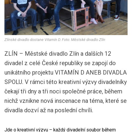
Zlínské divadlo dostane Vitamín D. Foto: Městské divadlo Zlín
ZLÍN – Městské divadlo Zlín a dalších 12
divadel z celé České republiky se zapojí do
unikátního projektu VITAMÍN D ANEB DIVADLA
SPOLU. V rámci této kreativní výzvy divadelníky
čekají tři dny a tři noci společné práce, během
nichž vznikne nová inscenace na téma, které se
divadla dozví až na poslední chvíli.
Jde o kreativní výzvu – každý divadelní soubor během