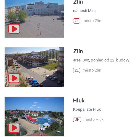
Zlín
náměstí Míru
město Zlín
ZL
Zlín
areál Svit, pohled od 22. budovy
město Zlín
ZL
Hluk
Koupaliště Hluk
město Hluk
UH