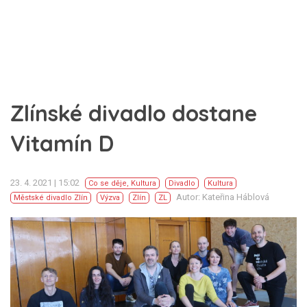
Zlínské divadlo dostane
Vitamín D
23. 4. 2021 | 15:02
Co se děje
,
Kultura
Divadlo
Kultura
Autor: Kateřina Háblová
Městské divadlo Zlín
Výzva
Zlín
ZL