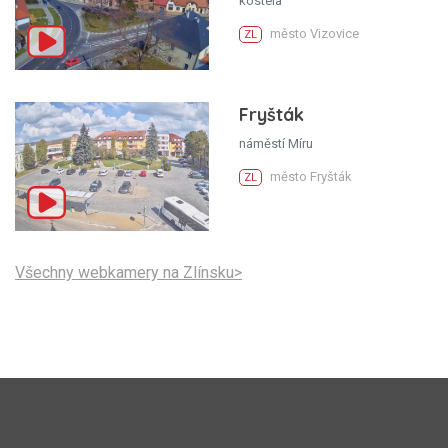
kostela
město Vizovice
ZL
Fryšták
náměstí Míru
město Fryšták
ZL
Všechny webkamery na Zlínsku>