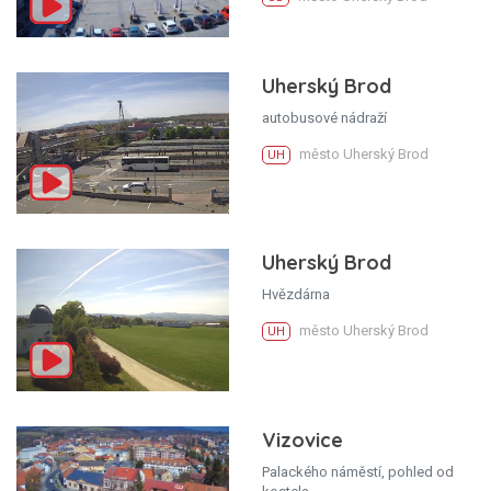
Uherský Brod
autobusové nádraží
město Uherský Brod
UH
Uherský Brod
Hvězdárna
město Uherský Brod
UH
Vizovice
Palackého náměstí, pohled od