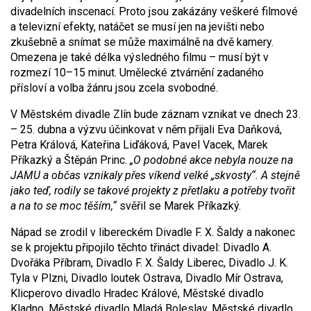
divadelních inscenací. Proto jsou zakázány veškeré filmové
a televizní efekty, natáčet se musí jen na jevišti nebo
zkušebně a snímat se může maximálně na dvě kamery.
Omezena je také délka výsledného filmu – musí být v
rozmezí 10–15 minut. Umělecké ztvárnění zadaného
přísloví a volba žánru jsou zcela svobodné.
V Městském divadle Zlín bude záznam vznikat ve dnech 23.
– 25. dubna a výzvu účinkovat v něm přijali Eva Daňková,
Petra Králová, Kateřina Liďáková, Pavel Vacek, Marek
Příkazký a Štěpán Princ.
„O podobné akce nebyla nouze na
JAMU a občas vznikaly přes víkend velké „skvosty“. A stejně
jako teď, rodily se takové projekty z přetlaku a potřeby tvořit
a na to se moc těším,“
svěřil se Marek Příkazký.
Nápad se zrodil v libereckém Divadle F. X. Šaldy a nakonec
se k projektu připojilo těchto třináct divadel: Divadlo A.
Dvořáka Příbram, Divadlo F. X. Šaldy Liberec, Divadlo J. K.
Tyla v Plzni, Divadlo loutek Ostrava, Divadlo Mír Ostrava,
Klicperovo divadlo Hradec Králové, Městské divadlo
Kladno, Městské divadlo Mladá Boleslav, Městské divadlo