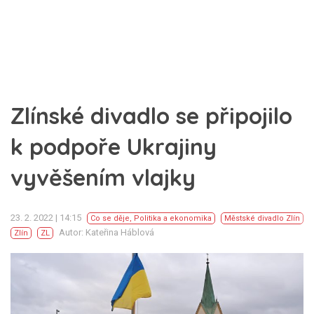
Zlínské divadlo se připojilo
k podpoře Ukrajiny
vyvěšením vlajky
23. 2. 2022 | 14:15
Co se děje
,
Politika a ekonomika
Městské divadlo Zlín
Autor: Kateřina Háblová
Zlín
ZL