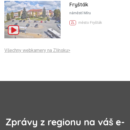
Fryšták
náměstí Míru
město Fryšták
ZL
Všechny webkamery na Zlínsku>
Zprávy z regionu na váš e-