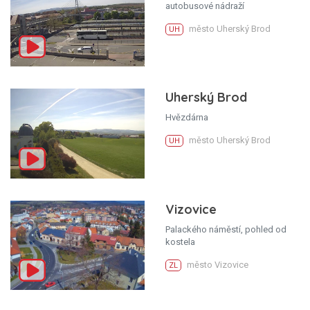
autobusové nádraží
město Uherský Brod
UH
Uherský Brod
Hvězdárna
město Uherský Brod
UH
Vizovice
Palackého náměstí, pohled od
kostela
město Vizovice
ZL