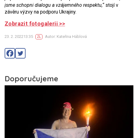
jsme schopni dialogu a vzájemného respektu,“
stojí v
závěru výzvy na podporu Ukrajiny.
Zobrazit fotogalerii >>
23. 2. 202213:35
Autor: Kateřina Háblová
ZL