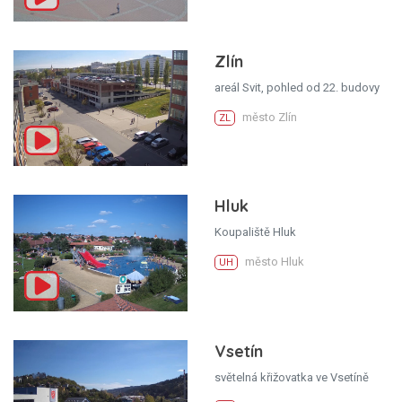
Zlín
areál Svit, pohled od 22. budovy
město Zlín
ZL
Hluk
Koupaliště Hluk
město Hluk
UH
Vsetín
světelná křižovatka ve Vsetíně