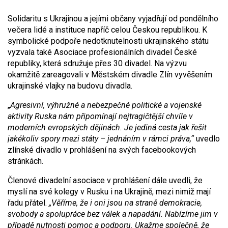
Solidaritu s Ukrajinou a jejími občany vyjadřují od pondělního
večera lidé a instituce napříč celou Českou republikou. K
symbolické podpoře nedotknutelnosti ukrajinského státu
vyzvala také Asociace profesionálních divadel České
republiky, která sdružuje přes 30 divadel. Na výzvu
okamžitě zareagovali v Městském divadle Zlín vyvěšením
ukrajinské vlajky na budovu divadla.
„
Agresivní, výhružné a nebezpečné politické a vojenské
aktivity Ruska nám připomínají nejtragičtější chvíle v
moderních evropských dějinách. Je jediná cesta jak řešit
jakékoliv spory mezi státy – jednání
m
v rámci práva,“
uvedlo
zlínské divadlo v prohlášení na svých facebookových
stránkách.
Členové divadelní asociace v prohlášení dále uvedli, že
myslí na své kolegy v Rusku i na Ukrajině, mezi nimiž mají
řadu přátel.
„Věříme, že i oni jsou na straně demokracie,
svobody a spolupráce bez válek a napadání. Nabízíme jim v
případě nutnosti pomoc a podporu. Ukažme společně, že