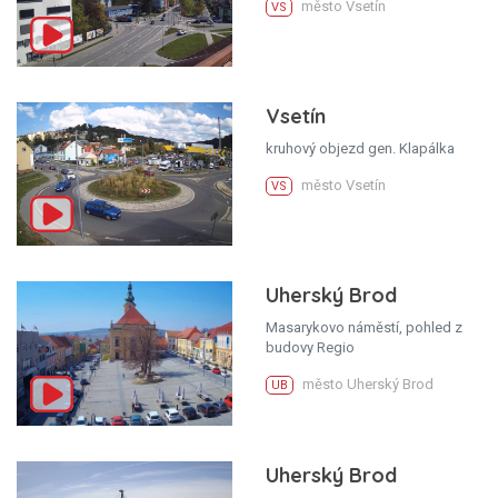
město Vsetín
VS
Vsetín
kruhový objezd gen. Klapálka
město Vsetín
VS
Uherský Brod
Masarykovo náměstí, pohled z
budovy Regio
město Uherský Brod
UB
Uherský Brod