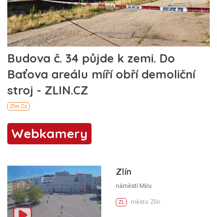
Webkamery
Zlín
náměstí Míru
město Zlín
ZL