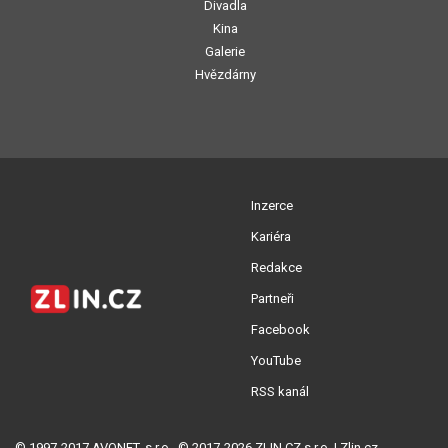
Divadla
Kina
Galerie
Hvězdárny
Inzerce
Kariéra
Redakce
Partneři
Facebook
YouTube
RSS kanál
© 1997-2017 AVONET, s.r.o., © 2017-2026 ZLIN.CZ s.r.o. | Zlin.cz -