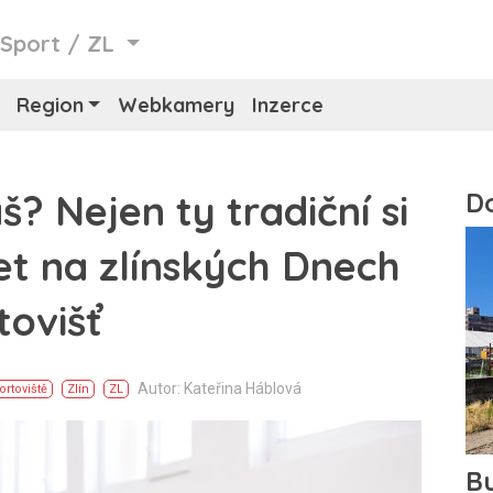
/
Sport
/
ZL
Region
Webkamery
Inzerce
š? Nejen ty tradiční si
t na zlínských Dnech
tovišť
Autor: Kateřina Háblová
ortoviště
Zlín
ZL