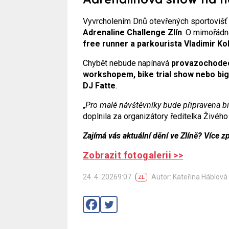
Vyvrcholením Dnů otevřených sportovišť
Adrenaline Challenge Zlín
. O mimořád
free runner a parkourista Vladimir Ko
Chybět nebude napínavá
provazochodeck
workshopem, bike trial show nebo big
DJ Fatte
.
„
Pro malé návštěvníky bude připravena bi
doplnila za organizátory ředitelka Živého
Zajímá vás aktuální dění ve Zlíně? Více z
Zobrazit fotogalerii >>
24. 4. 20269:07
Autor: Kateřina Háblová
ZL