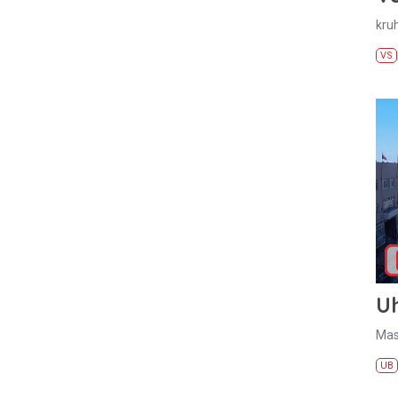
kru
VS
U
Mas
UB