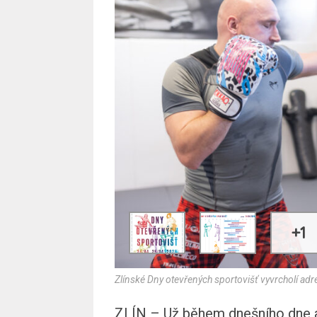
+1
Zlínské Dny otevřených sportovišť vyvrcholí adr
ZLÍN – Už během dnešního dne a 