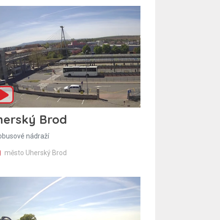
herský Brod
obusové nádraží
město Uherský Brod