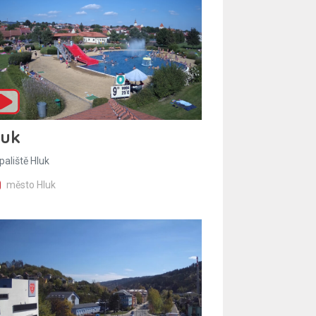
luk
paliště Hluk
město Hluk