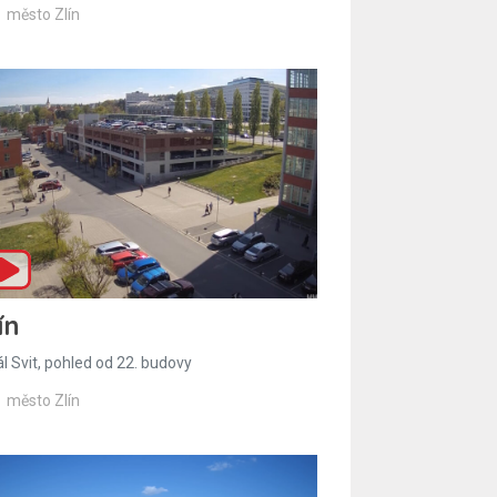
město Zlín
ín
l Svit, pohled od 22. budovy
město Zlín