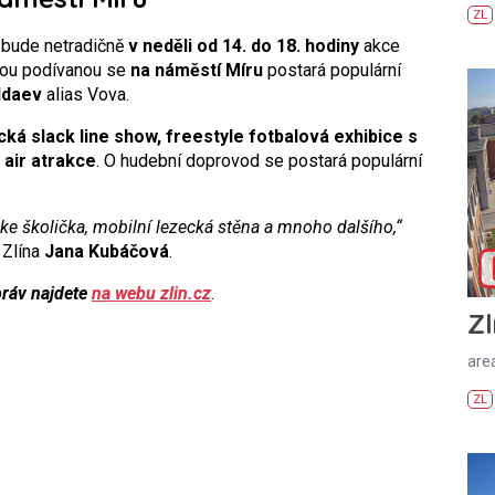
ZL
 bude netradičně
v neděli od 14. do 18. hodiny
akce
nou podívanou se
na náměstí Míru
postará populární
ldaev
alias Vova.
á slack line show, freestyle fotbalová exhibice s
 air atrakce
. O hudební doprovod se postará populární
ke školička, mobilní lezecká stěna a mnoho dalšího,“
 Zlína
Jana Kubáčová
.
práv najdete
na webu zlin.cz
.
Zl
areá
ZL