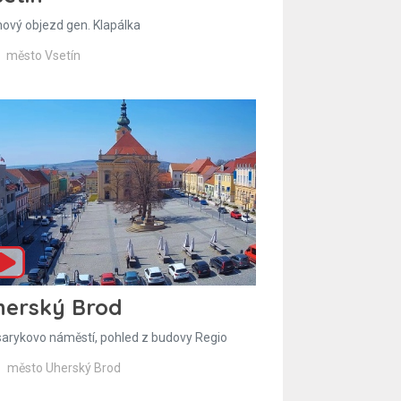
hový objezd gen. Klapálka
město Vsetín
herský Brod
arykovo náměstí, pohled z budovy Regio
město Uherský Brod