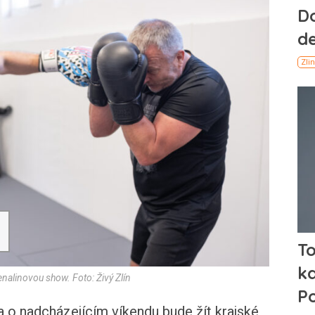
enalinovou show. Foto: Živý Zlín
o nadcházejícím víkendu bude žít krajské