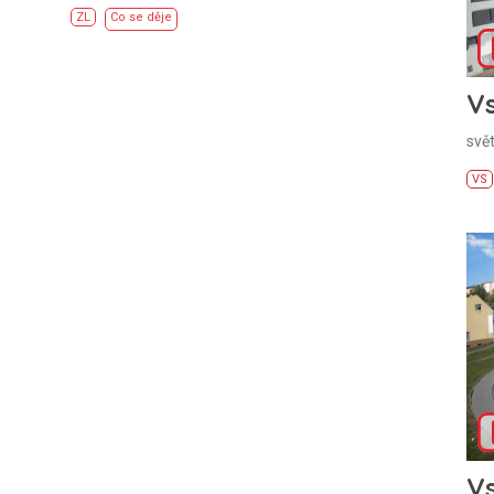
ZL
Co se děje
Vs
svě
VS
Vs