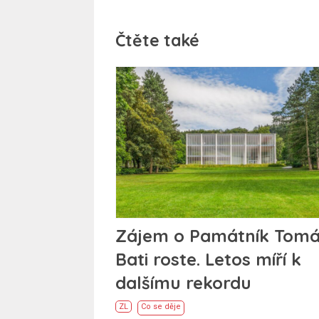
Čtěte také
Zájem o Památník Tom
Bati roste. Letos míří k
dalšímu rekordu
ZL
Co se děje