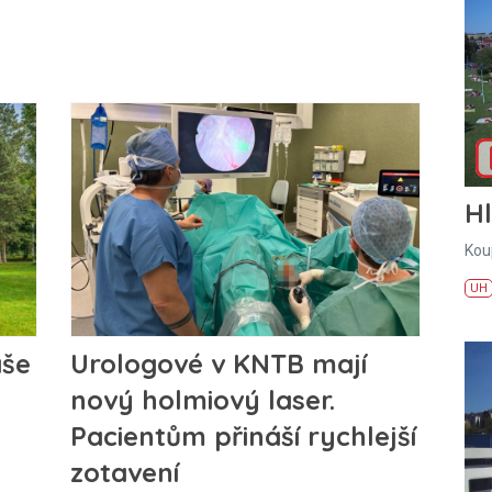
H
Kou
UH
áše
Urologové v KNTB mají
nový holmiový laser.
Pacientům přináší rychlejší
zotavení