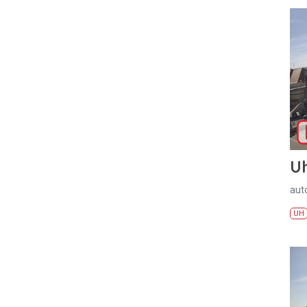
U
aut
UH