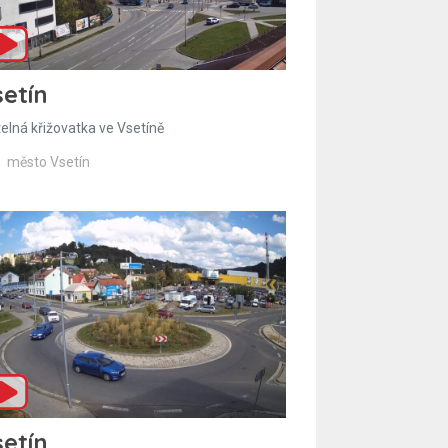
etín
telná křižovatka ve Vsetíně
město Vsetín
etín