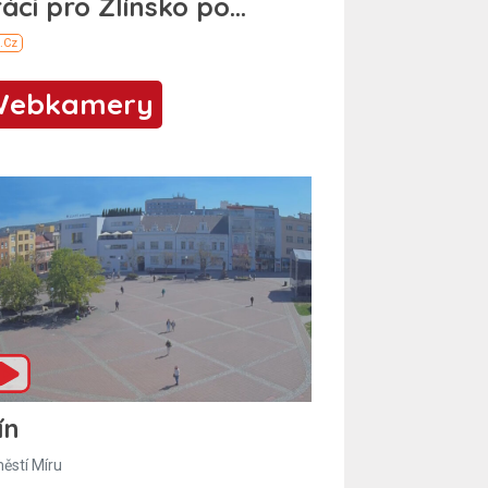
Webkamery
ín
ěstí Míru