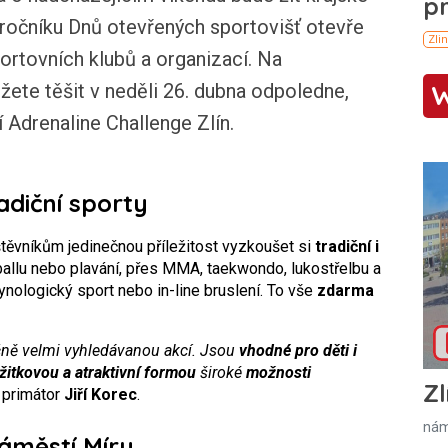
ročníku Dnů otevřených sportovišť otevře
portovních klubů a organizací. Na
žete těšit v neděli 26. dubna odpoledne,
 Adrenaline Challenge Zlín.
adiční sporty
těvníkům jedinečnou příležitost vyzkoušet si
tradiční i
ballu nebo plavání, přes MMA, taekwondo, lukostřelbu a
kynologický sport nebo in-line bruslení. To vše
zdarma
čně velmi vyhledávanou akcí. Jsou
vhodné pro děti i
žitkovou a atraktivní formou
široké
možnosti
Zl
 primátor
Jiří Korec
.
nám
áměstí Míru