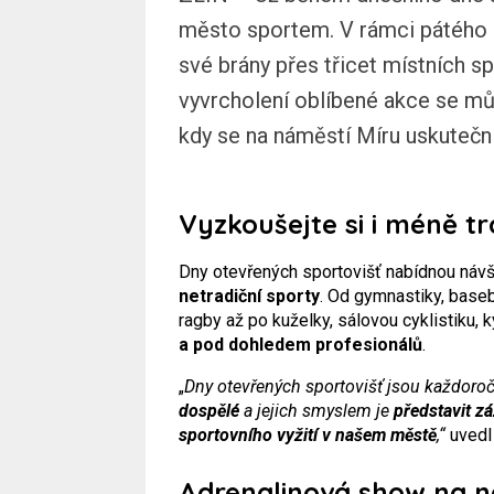
město sportem. V rámci pátého 
své brány přes třicet místních s
vyvrcholení oblíbené akce se mů
kdy se na náměstí Míru uskuteční
Vyzkoušejte si i méně tr
Dny otevřených sportovišť nabídnou návš
netradiční sporty
. Od gymnastiky, base
ragby až po kuželky, sálovou cyklistiku, 
a pod dohledem profesionálů
.
„
Dny otevřených sportovišť jsou každoro
dospělé
a jejich smyslem je
představit zá
sportovního vyžití v našem městě
,“
uvedl
Adrenalinová show na n