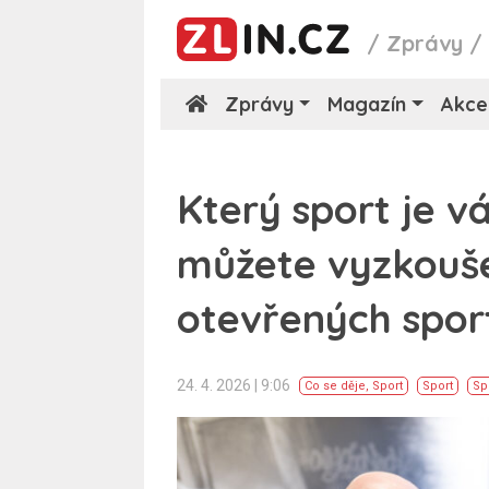
/
Zprávy
Zprávy
Magazín
Akce
Který sport je vá
můžete vyzkouše
otevřených spor
24. 4. 2026 | 9:06
Co se děje
,
Sport
Sport
Sp