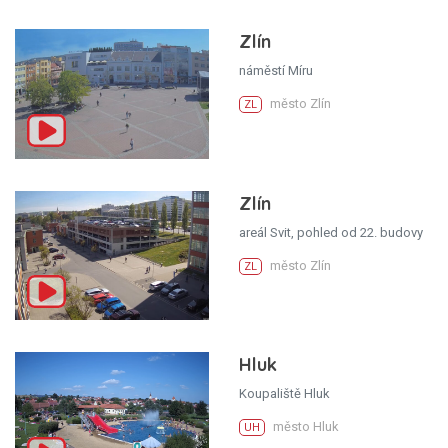
Zlín
náměstí Míru
město Zlín
ZL
Zlín
areál Svit, pohled od 22. budovy
město Zlín
ZL
Hluk
Koupaliště Hluk
město Hluk
UH