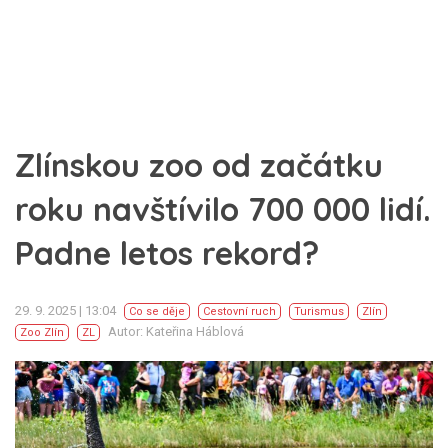
Zlínskou zoo od začátku
roku navštívilo 700 000 lidí.
Padne letos rekord?
29. 9. 2025 | 13:04
Co se děje
Cestovní ruch
Turismus
Zlín
Autor: Kateřina Háblová
Zoo Zlín
ZL