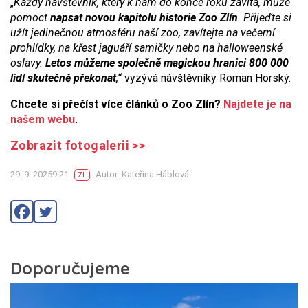
„
Každý návštěvník, který k nám do konce roku zavítá, může
pomoct
napsat novou kapitolu historie Zoo Zlín
. Přijeďte si
užít jedinečnou atmosféru naší zoo, zavítejte na večerní
prohlídky, na křest jaguáří samičky nebo na halloweenské
oslavy.
Letos můžeme společně magickou hranici 800 000
lidí skutečně překonat
,“
vyzývá návštěvníky Roman Horský.
Chcete si přečíst více článků o Zoo Zlín?
Najdete je na
našem webu
.
Zobrazit fotogalerii >>
29. 9. 20259:21
Autor: Kateřina Háblová
ZL