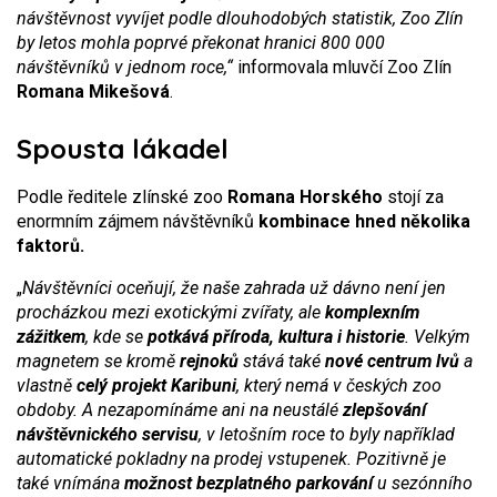
návštěvnost vyvíjet podle dlouhodobých statistik, Zoo Zlín
by letos mohla poprvé překonat hranici 800 000
návštěvníků v jednom roce,“
informovala mluvčí Zoo Zlín
Romana Mikešová
.
Spousta lákadel
Podle ředitele zlínské zoo
Romana Horského
stojí za
enormním zájmem návštěvníků
kombinace hned několika
faktorů.
„
Návštěvníci oceňují, že naše zahrada už dávno není jen
procházkou mezi exotickými zvířaty, ale
komplexním
zážitkem
, kde se
potkává příroda, kultura i historie
. Velkým
magnetem se kromě
rejnoků
stává také
nové centrum lvů
a
vlastně
celý projekt Karibuni
, který nemá v českých zoo
obdoby. A nezapomínáme ani na neustálé
zlepšování
návštěvnického servisu
, v letošním roce to byly například
automatické pokladny na prodej vstupenek. Pozitivně je
také vnímána
možnost bezplatného parkování
u sezónního