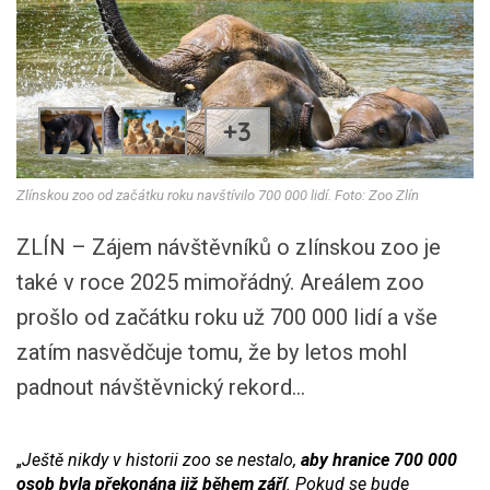
+3
Zlínskou zoo od začátku roku navštívilo 700 000 lidí. Foto: Zoo Zlín
ZLÍN – Zájem návštěvníků o zlínskou zoo je
také v roce 2025 mimořádný. Areálem zoo
prošlo od začátku roku už 700 000 lidí a vše
zatím nasvědčuje tomu, že by letos mohl
padnout návštěvnický rekord…
„
Ještě nikdy v historii zoo se nestalo,
aby hranice 700 000
osob byla překonána již během září
. Pokud se bude