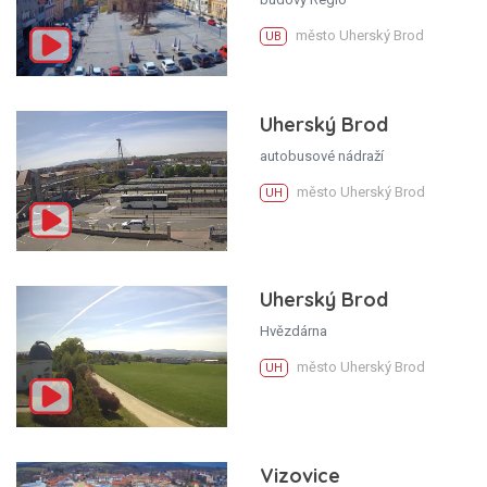
město Uherský Brod
UB
Uherský Brod
autobusové nádraží
město Uherský Brod
UH
Uherský Brod
Hvězdárna
město Uherský Brod
UH
Vizovice