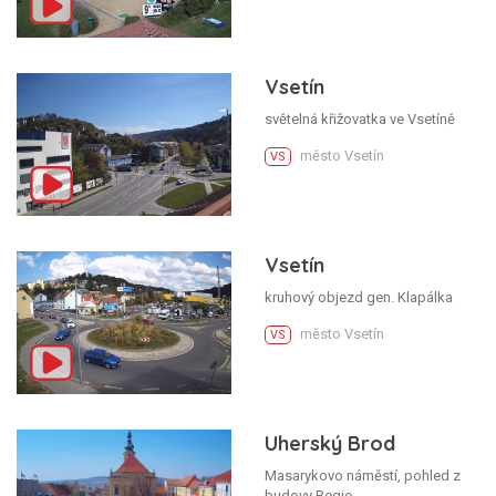
Vsetín
světelná křižovatka ve Vsetíně
město Vsetín
VS
Vsetín
kruhový objezd gen. Klapálka
město Vsetín
VS
Uherský Brod
Masarykovo náměstí, pohled z
budovy Regio