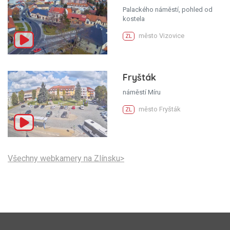
Palackého náměstí, pohled od
kostela
město Vizovice
ZL
Fryšták
náměstí Míru
město Fryšták
ZL
Všechny webkamery na Zlínsku>