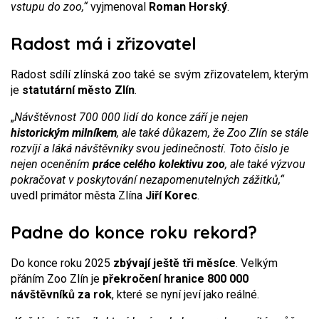
vstupu do zoo,“
vyjmenoval
Roman Horský
.
Radost má i zřizovatel
Radost sdílí zlínská zoo také se svým zřizovatelem, kterým
je
statutární město Zlín
.
„
Návštěvnost 700 000 lidí do konce září je nejen
historickým milníkem
, ale také důkazem, že Zoo Zlín se stále
rozvíjí a láká návštěvníky svou jedinečností. Toto číslo je
nejen oceněním
práce celého kolektivu zoo
, ale také výzvou
pokračovat v poskytování nezapomenutelných zážitků,“
uvedl primátor města Zlína
Jiří Korec
.
Padne do konce roku rekord?
Do konce roku 2025
zbývají ještě tři měsíce
. Velkým
přáním Zoo Zlín je
překročení hranice 800 000
návštěvníků za rok
, které se nyní jeví jako reálné.