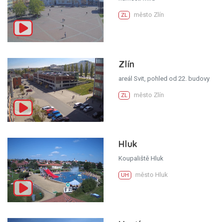
město Zlín
ZL
Zlín
areál Svit, pohled od 22. budovy
město Zlín
ZL
Hluk
Koupaliště Hluk
město Hluk
UH