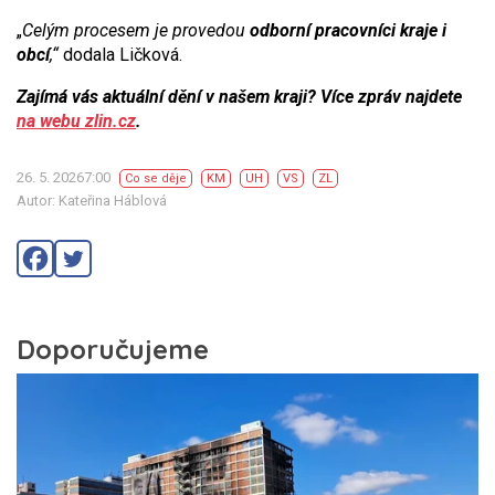
„
Celým procesem je provedou
odborní pracovníci kraje i
obcí
,“
dodala Ličková.
Zajímá vás aktuální dění v našem kraji? Více zpráv najdete
na webu zlin.cz
.
26. 5. 20267:00
Co se děje
KM
UH
VS
ZL
Autor: Kateřina Háblová