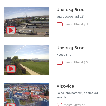
Uherský Brod
autobusové nádraží
město Uherský Brod
UH
Uherský Brod
Hvězdárna
město Uherský Brod
UH
Vizovice
Palackého náměstí, pohled od
kostela
město Vizovice
ZL