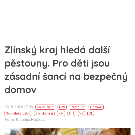
Zlínský kraj hledá další
pěstouny. Pro děti jsou
zásadní šancí na bezpečný
domov
26. 5. 2026 | 7:00
Co se děje
Děti
Pěstouni
Pomoc
Sociální služby
Zlínský kraj
KM
UH
VS
ZL
Autor: Kateřina Háblová