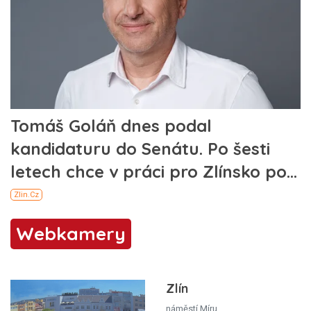
Webkamery
Zlín
náměstí Míru