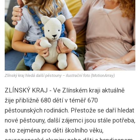
Zlínský kraj hledá další pěstouny – ilustrační foto (MotionArray)
ZLÍNSKÝ KRAJ - Ve Zlínském kraji aktuálně
žije přibližně 680 dětí v téměř 670
pěstounských rodinách. Přestože se daří hledat
nové pěstouny, další zájemci jsou stále potřeba,
a to zejména pro děti školního věku,