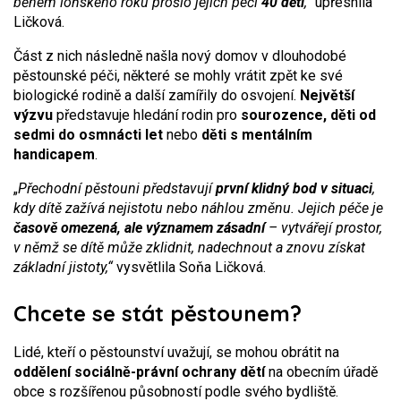
během loňského roku prošlo jejich péčí
40 dětí
,“
upřesnila
Ličková.
Část z nich následně našla nový domov v dlouhodobé
pěstounské péči, některé se mohly vrátit zpět ke své
biologické rodině a další zamířily do osvojení.
Největší
výzvu
představuje hledání rodin pro
sourozence, děti od
sedmi do osmnácti let
nebo
děti s mentálním
handicapem
.
„
Přechodní pěstouni představují
první klidný bod v situaci
,
kdy dítě zažívá nejistotu nebo náhlou změnu. Jejich péče je
časově omezená, ale významem zásadní
– vytvářejí prostor,
v němž se dítě může zklidnit, nadechnout a znovu získat
základní jistoty,“
vysvětlila Soňa Ličková.
Chcete se stát pěstounem?
Lidé, kteří o pěstounství uvažují, se mohou obrátit na
oddělení sociálně-právní ochrany dětí
na obecním úřadě
obce s rozšířenou působností podle svého bydliště.