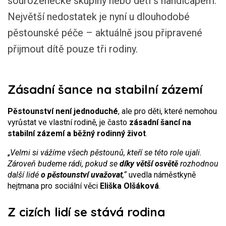
sourozenecké skupiny nebo děti s handicapem.
Největší nedostatek je nyní u dlouhodobé
pěstounské péče – aktuálně jsou připravené
přijmout dítě pouze tři rodiny.
Zásadní šance na stabilní zázemí
Pěstounství není jednoduché
, ale pro děti, které nemohou
vyrůstat ve vlastní rodině, je často
zásadní šancí na
stabilní zázemí a běžný rodinný život
.
„
Velmi si vážíme všech pěstounů, kteří se této role ujali.
Zároveň budeme rádi, pokud se
díky větší osvětě
rozhodnou
další lidé
o pěstounství uvažovat
,“
uvedla náměstkyně
hejtmana pro sociální věci
Eliška Olšáková
.
Z cizích lidí se stává rodina