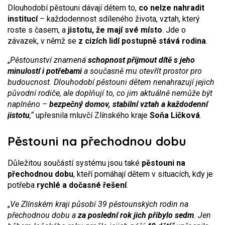
Dlouhodobí pěstouni dávají dětem to,
co nelze nahradit
institucí
– každodennost sdíleného života, vztah, který
roste s časem, a
jistotu, že mají své místo
. Jde o
závazek, v němž se
z cizích lidí postupně stává rodina
.
„
Pěstounství znamená
schopnost přijmout dítě s jeho
minulostí i potřebami
a současně mu otevřít prostor pro
budoucnost. Dlouhodobí pěstouni dětem nenahrazují jejich
původní rodiče, ale doplňují to, co jim aktuálně nemůže být
naplněno –
bezpečný domov, stabilní vztah a každodenní
jistotu
,“
upřesnila mluvčí Zlínského kraje
Soňa Ličková
.
Pěstouni na přechodnou dobu
Důležitou součástí systému jsou také
pěstouni na
přechodnou dobu
, kteří pomáhají dětem v situacích, kdy je
potřeba
rychlé a dočasné řešení
.
„
Ve Zlínském kraji působí 39 pěstounských rodin na
přechodnou dobu a
za poslední rok jich přibylo sedm
. Jen