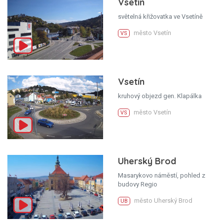
Vsetín
světelná křižovatka ve Vsetíně
město Vsetín
VS
Vsetín
kruhový objezd gen. Klapálka
město Vsetín
VS
Uherský Brod
Masarykovo náměstí, pohled z
budovy Regio
město Uherský Brod
UB