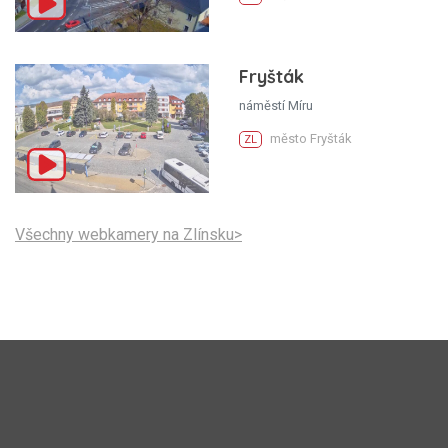
Fryšták
náměstí Míru
město Fryšták
ZL
Všechny webkamery na Zlínsku>