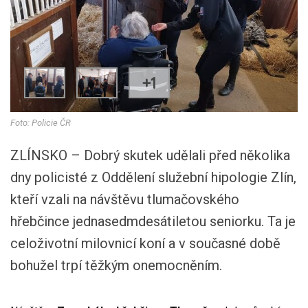
+1
Foto: Policie ČR
ZLÍNSKO – Dobrý skutek udělali před několika
dny policisté z Oddělení služební hipologie Zlín,
kteří vzali na návštěvu tlumačovského
hřebčince jednasedmdesátiletou seniorku. Ta je
celoživotní milovnicí koní a v současné době
bohužel trpí těžkým onemocněním.