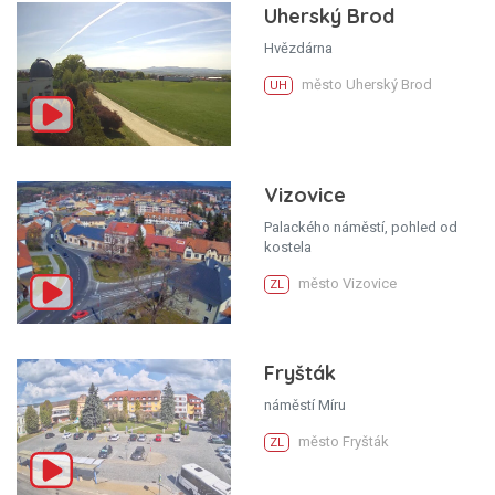
Uherský Brod
Hvězdárna
město Uherský Brod
UH
Vizovice
Palackého náměstí, pohled od
kostela
město Vizovice
ZL
Fryšták
náměstí Míru
město Fryšták
ZL