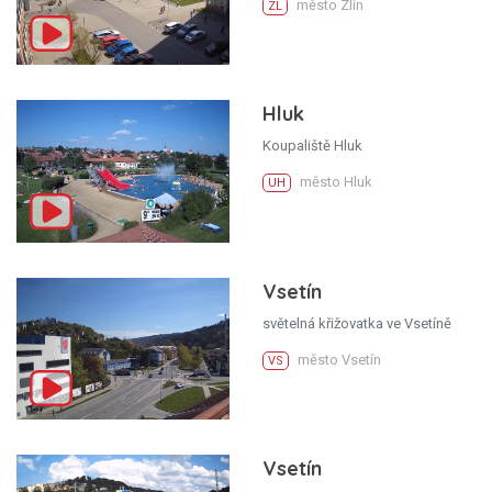
město Zlín
ZL
Hluk
Koupaliště Hluk
město Hluk
UH
Vsetín
světelná křižovatka ve Vsetíně
město Vsetín
VS
Vsetín