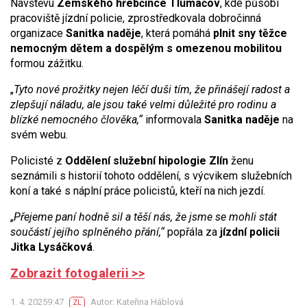
Návštěvu
Zemského hřebčince Tlumačov
, kde působí
pracoviště jízdní policie, zprostředkovala dobročinná
organizace
Sanitka naděje
, která pomáhá
plnit sny těžce
nemocným dětem a dospělým s omezenou mobilitou
formou zážitku.
„
Tyto nové prožitky nejen léčí duši tím, že přinášejí radost a
zlepšují náladu, ale jsou také velmi důležité pro rodinu a
blízké nemocného člověka,“
informovala
Sanitka naděje
na
svém webu.
Policisté z
Oddělení služební hipologie Zlín
ženu
seznámili s historií tohoto oddělení, s výcvikem služebních
koní a také s náplní práce policistů, kteří na nich jezdí.
„
Přejeme paní hodně sil a těší nás, že jsme se mohli stát
součástí jejího splněného přání,“
popřála za
jízdní policii
Jitka Lysáčková
.
Zobrazit fotogalerii >>
1. 4. 20259:47
Autor: Kateřina Háblová
ZL