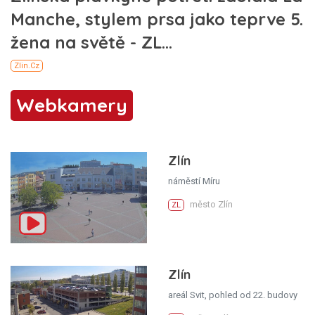
Webkamery
Zlín
náměstí Míru
město Zlín
ZL
Zlín
areál Svit, pohled od 22. budovy