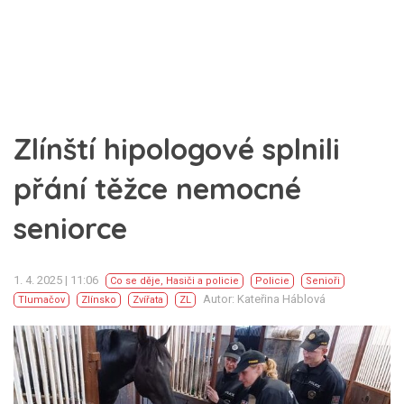
Zlínští hipologové splnili
přání těžce nemocné
seniorce
1. 4. 2025 | 11:06
Co se děje
,
Hasiči a policie
Policie
Senioři
Autor: Kateřina Háblová
Tlumačov
Zlínsko
Zvířata
ZL