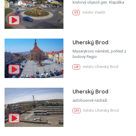
kruhový objezd gen. Klapálka
město Vsetín
VS
Uherský Brod
Masarykovo náměstí, pohled z
budovy Regio
město Uherský Brod
UB
Uherský Brod
autobusové nádraží
město Uherský Brod
UH