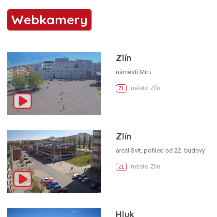
Webkamery
Zlín
náměstí Míru
město Zlín
ZL
Zlín
areál Svit, pohled od 22. budovy
město Zlín
ZL
Hluk