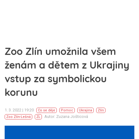
Zoo Zlín umožnila všem
ženám a dětem z Ukrajiny
vstup za symbolickou
korunu
1. 3. 2022 | 19:20
Co se děje
Pomoc
Ukrajina
Zlín
Autor: Zuzana Jošticová
Zoo Zlín-Lešná
ZL