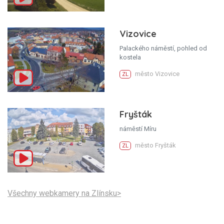
Vizovice
Palackého náměstí, pohled od
kostela
město Vizovice
ZL
Fryšták
náměstí Míru
město Fryšták
ZL
Všechny webkamery na Zlínsku>