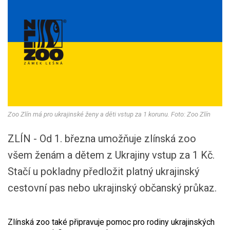
Zoo Zlín má pro ukrajinské ženy a děti vstup za 1 korunu. Foto: Zoo Zlín
ZLÍN - Od 1. března umožňuje zlínská zoo
všem ženám a dětem z Ukrajiny vstup za 1 Kč.
Stačí u pokladny předložit platný ukrajinský
cestovní pas nebo ukrajinský občanský průkaz.
Zlínská zoo také připravuje pomoc pro rodiny ukrajinských