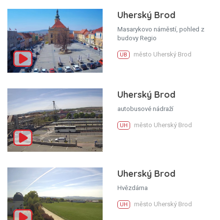
Uherský Brod
Masarykovo náměstí, pohled z
budovy Regio
město Uherský Brod
UB
Uherský Brod
autobusové nádraží
město Uherský Brod
UH
Uherský Brod
Hvězdárna
město Uherský Brod
UH