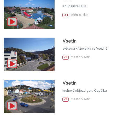
Koupaliště Hluk
město Hluk
UH
Vsetín
světelná křižovatka ve Vsetíně
město Vsetín
VS
Vsetín
kruhový objezd gen. Klapálka
město Vsetín
VS