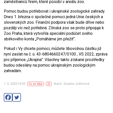
zaměstnanců firem, které působí v areálu zoo.
Pomoc budou potřebovat i ukrajinské zoologické zahrady.
Dnes 1. března o společné pomoci jedná Unie českých a
slovenských zoo. Finanční podpora však bude dříve nebo
později víc než potřebná. Zlínská zoo se proto připojuje k
Zoo Praha, která vytvořila speciální podúčet svého
sbírkového konta „Pomáháme jim přežít“.
Pokud i Vy chcete pomoci, můžete libovolnou částku již
nyní zaslat na č. ú. 43-6804660247/0100 , VS 2022, zpráva
pro příjemce „Ukrajina”. Všechny takto získané prostředky
budou odeslány na pomoc ukrajinským zoologickým
zahradám.
1. 3. 202219:20
Autor: Zuzana Jošticová
Co se děje
ZL