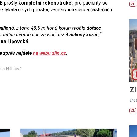
B prošly
kompletní rekonstrukcí
, pro pacienty se
ZL
 týkala celých prostor, výměny interiéru a částečně i
milionů
, z toho 49,5 milionů korun tvořila
dotace
 pořídila nemocnice za více než
4 miliony korun
,“
na Lipovská
.
ce zpráv najdete
na webu zlin.cz
.
ina Háblová
Zl
areá
ZL