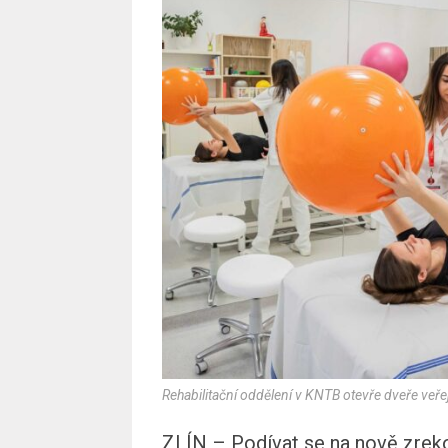
Rehabilitační oddělení v KNTB otevře dveře veře
ZLÍN – Podívat se na nově zreko