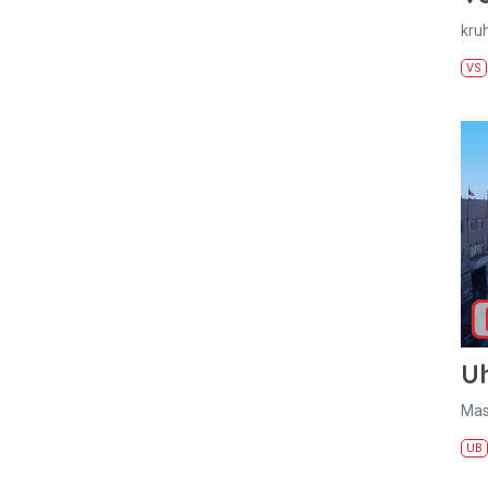
kru
VS
U
Mas
UB