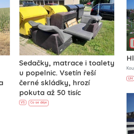
H
Sedačky, matrace i toalety
Kou
u popelnic. Vsetín řeší
UH
a
černé skládky, hrozí
pokuta až 50 tisíc
VS
Co se děje