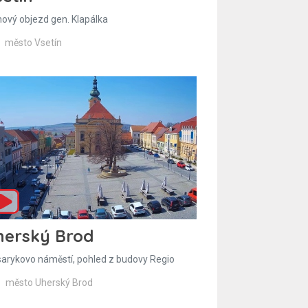
hový objezd gen. Klapálka
město Vsetín
herský Brod
arykovo náměstí, pohled z budovy Regio
město Uherský Brod