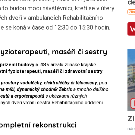
 to budou moci návštěvníci, kteří se v úterý
ých dveří v ambulancích Rehabilitačního
 se koná v čase od 12:30 do 15:30 hodin.
zioterapeuti, maséři či sestry
 přízemí budovy č. 48
v areálu zlínské krajské
ní fyzioterapeuti, maséři či zdravotní sestry
.
prostory vodoléčby, elektroléčby či tělocvičny
, pod
 na míči, dynamický chodník Zebris
a mnoho dalšího.
peutů a ergoterapeutů
s ukázkami různých
ných dveří vrchní sestra Rehabilitačního oddělení
Zl
ompletní rekonstrukci
nám