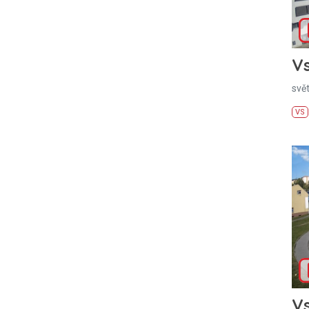
Vs
svě
VS
Vs