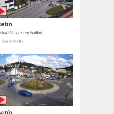
etín
telná křižovatka ve Vsetíně
město Vsetín
etín