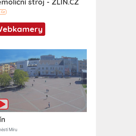
Webkamery
ín
ěstí Míru