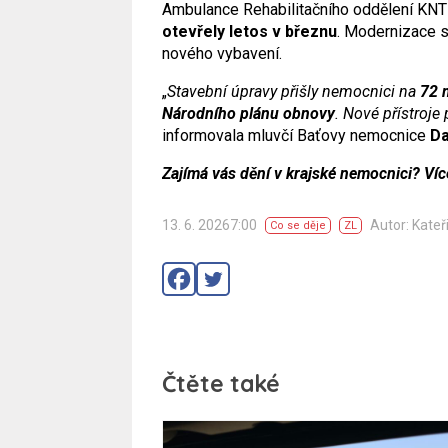
Ambulance Rehabilitačního oddělení KNT
otevřely letos v březnu
. Modernizace se
nového vybavení.
„
Stavební úpravy přišly nemocnici na
72 
Národního plánu obnovy
. Nové přístroje
informovala mluvčí Baťovy nemocnice
Da
Zajímá vás dění v krajské nemocnici? Ví
13. 6. 20267:00
Autor: Kateř
Co se děje
ZL
Čtěte také