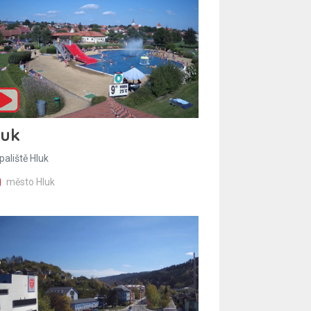
luk
paliště Hluk
město Hluk