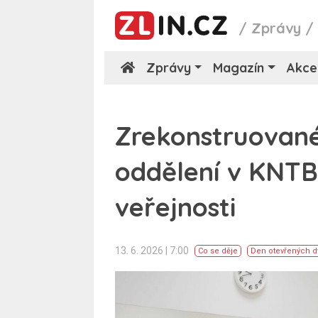
/
Zprávy
Zprávy
Magazín
Akce
Zrekonstruované 
oddělení v KNTB
veřejnosti
13. 6. 2026 | 7:00
Co se děje
Den otevřených d