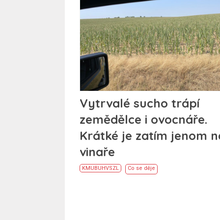
Vytrvalé sucho trápí
zemědělce i ovocnáře.
Krátké je zatím jenom n
vinaře
KM
UB
UH
VS
ZL
Co se děje