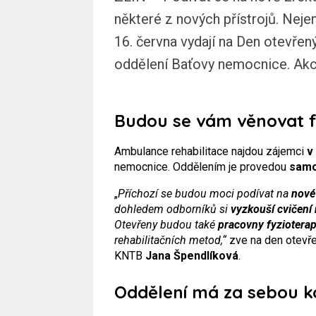
některé z nových přístrojů. Nejen
16. června vydají na Den otevřen
oddělení Baťovy nemocnice. Akce
Budou se vám věnovat fy
Ambulance rehabilitace najdou zájemci
v
nemocnice. Oddělením je provedou
samot
„
Příchozí se budou moci podívat na
nové 
dohledem odborníků si
vyzkouší cvičení
Otevřeny budou také
pracovny fyziotera
rehabilitačních metod,“
zve na den otevře
KNTB
Jana Špendlíková
.
Oddělení má za sebou k