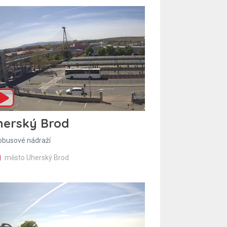
herský Brod
obusové nádraží
město Uherský Brod