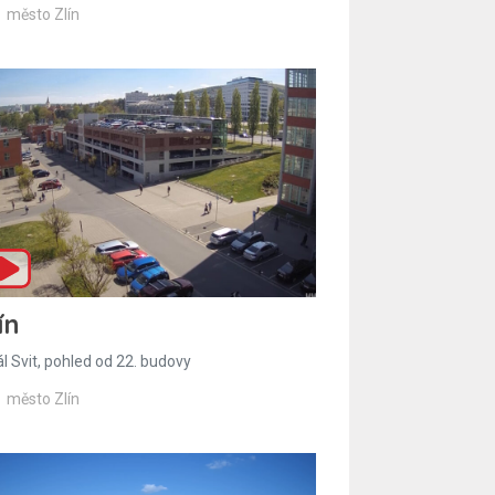
město Zlín
ín
l Svit, pohled od 22. budovy
město Zlín