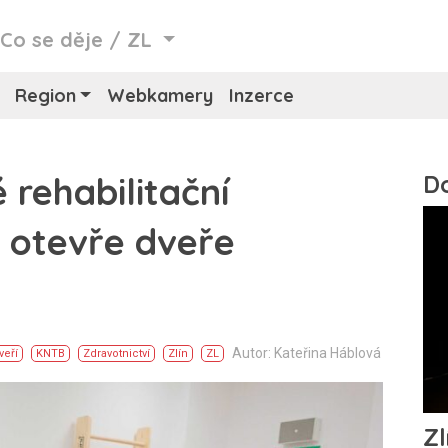
/
Co se děje
/
ZL
Region
Webkamery
Inzerce
rehabilitační
 otevře dveře
Autor: Kateřina Háblová
veří
KNTB
Zdravotnictví
Zlín
ZL