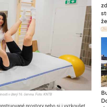
jnosti v úterý 16. června. Foto: KNTB
nstruované prostory nebo si i vyzkoušet