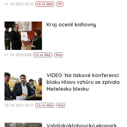
11. 10. 2013 15:12
Co se děje
VS
Kraj ocenil knihovny
11. 10. 2013 9:38
Co se děje
Kraj
VIDEO: Na tiskové konferenci
bloku Hlavu vzhůru se zpívalo
Metelesku blesku
10. 10. 2013 16:17
Co se děje
Kraj
Valašskokloboucký ekopark