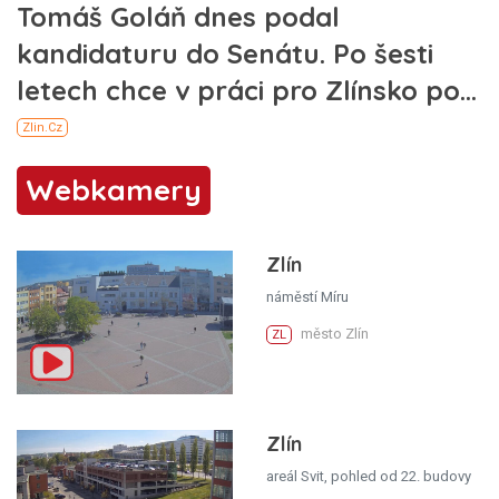
Webkamery
Zlín
náměstí Míru
město Zlín
ZL
Zlín
areál Svit, pohled od 22. budovy