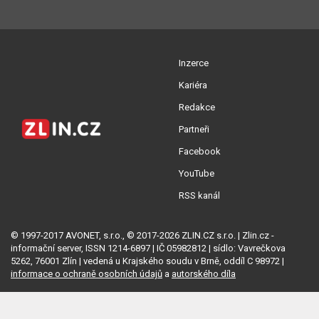
Inzerce
Kariéra
Redakce
Partneři
Facebook
YouTube
RSS kanál
© 1997-2017 AVONET, s.r.o., © 2017-2026 ZLIN.CZ s.r.o. | Zlin.cz -
informační server, ISSN 1214-6897 | IČ 05982812 | sídlo: Vavrečkova
5262, 76001 Zlín | vedená u Krajského soudu v Brně, oddíl C 98972 |
informace o ochraně osobních údajů
a
autorského díla