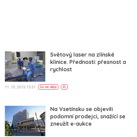
Světový laser na zlínské
klinice. Přednosti: přesnost a
rychlost
11. 10. 2013 15:31
Co se děje
ZL
Na Vsetínsku se objevili
podomní prodejci, snažící se
zneužít e-aukce