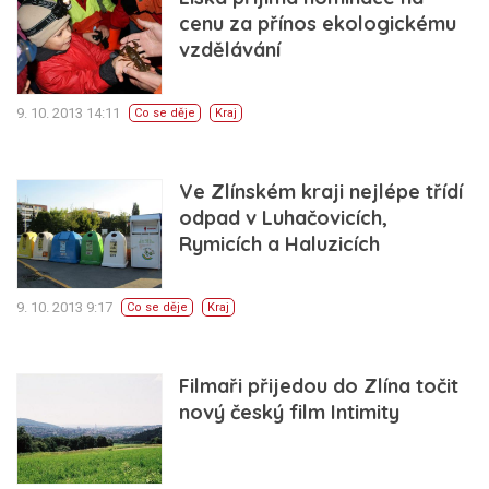
cenu za přínos ekologickému
vzdělávání
9. 10. 2013 14:11
Co se děje
Kraj
Ve Zlínském kraji nejlépe třídí
odpad v Luhačovicích,
Rymicích a Haluzicích
9. 10. 2013 9:17
Co se děje
Kraj
Filmaři přijedou do Zlína točit
nový český film Intimity