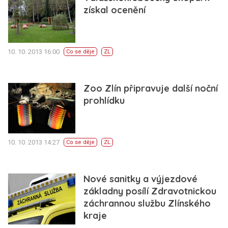
získal ocenění
10. 10. 2013 16:00
Co se děje
ZL
Zoo Zlín připravuje další noční
prohlídku
10. 10. 2013 14:27
Co se děje
ZL
Nové sanitky a výjezdové
základny posílí Zdravotnickou
záchrannou službu Zlínského
kraje