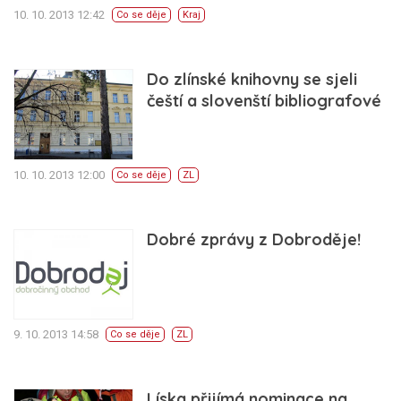
10. 10. 2013 12:42
Co se děje
Kraj
Do zlínské knihovny se sjeli
čeští a slovenští bibliografové
10. 10. 2013 12:00
Co se děje
ZL
Dobré zprávy z Dobroděje!
9. 10. 2013 14:58
Co se děje
ZL
Líska přijímá nominace na