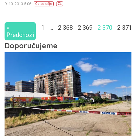
9. 10. 2013 5:06
Co se děje
ZL
«
1
…
2 368
2 369
2 370
2 371
Předchozí