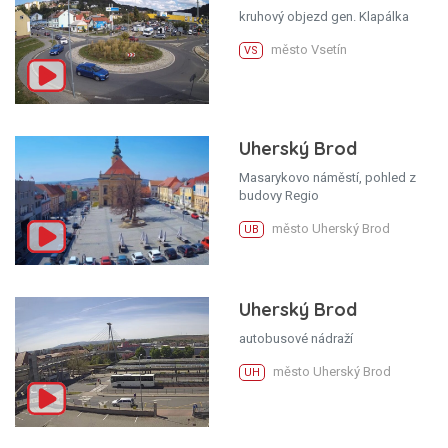
kruhový objezd gen. Klapálka
město Vsetín
VS
Uherský Brod
Masarykovo náměstí, pohled z
budovy Regio
město Uherský Brod
UB
Uherský Brod
autobusové nádraží
město Uherský Brod
UH