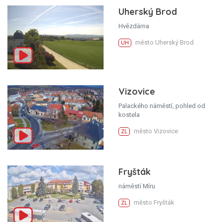
Uherský Brod
Hvězdárna
město Uherský Brod
UH
Vizovice
Palackého náměstí, pohled od
kostela
město Vizovice
ZL
Fryšták
náměstí Míru
město Fryšták
ZL