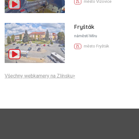
město Vizovice
ZL
Fryšták
náměstí Míru
město Fryšták
ZL
Všechny webkamery na Zlínsku>