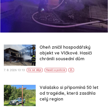
Oheň zničil hospodářský
objekt ve Vlčkové. Hasiči
chránili sousední dům
7. 8. 2026 13:13
Co se děje
Hasiči a policie
ZL
Valašsko si připomíná 50 let
od tragédie, která zasáhla
celý region