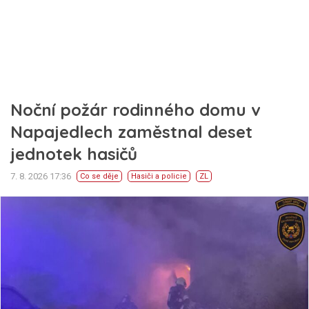
Noční požár rodinného domu v
Napajedlech zaměstnal deset
jednotek hasičů
7. 8. 2026 17:36
Co se děje
Hasiči a policie
ZL