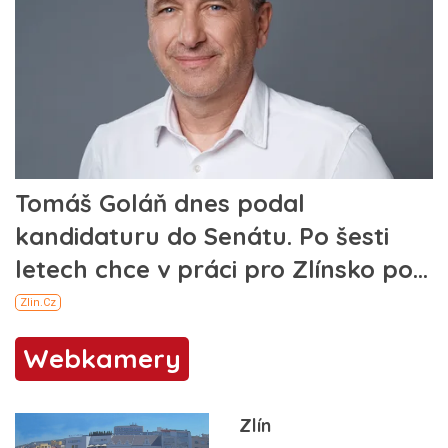
Webkamery
Zlín