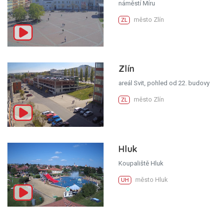
náměstí Míru
město Zlín
ZL
Zlín
areál Svit, pohled od 22. budovy
město Zlín
ZL
Hluk
Koupaliště Hluk
město Hluk
UH