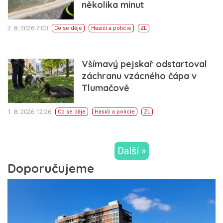
několika minut
2. 8. 2026 7:00
Co se děje
Hasiči a policie
ZL
Všímavý pejskař odstartoval
záchranu vzácného čápa v
Tlumačově
1. 8. 2026 12:26
Co se děje
Hasiči a policie
ZL
Další »