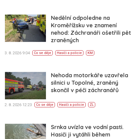
Nedělní odpoledne na
Kroměřížsku ve znamení
nehod: Záchranáři ošetřili pět
zraněných
3. 8. 2026 9:04
Co se děje
Hasiči a policie
KM
Nehoda motorkáře uzavřela
silnici u Topolné, zraněný
skončil v péči záchranářů
2. 8. 2026 12:23
Co se děje
Hasiči a policie
ZL
Srnka uvízla ve vodní pasti.
Hasiči ji vytáhli během