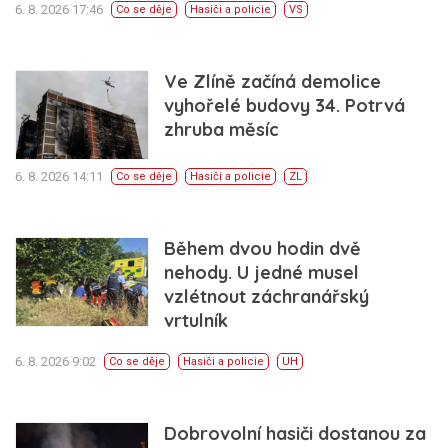
6. 8. 2026 17:46
Co se děje
Hasiči a policie
VS
Ve Zlíně začíná demolice
vyhořelé budovy 34. Potrvá
zhruba měsíc
6. 8. 2026 14:11
Co se děje
Hasiči a policie
ZL
Během dvou hodin dvě
nehody. U jedné musel
vzlétnout záchranářský
vrtulník
6. 8. 2026 9:02
Co se děje
Hasiči a policie
UH
Dobrovolní hasiči dostanou za