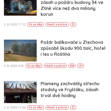
zásah u požáru budovy 34 ve
Zlíně více než dva miliony
korun
5. 8. 2026 11:12
Co se děje
Hasiči a policie
ZL
Požár balíkovače u Zlechova
způsobil škodu 900 tisíc, hořel
i les u Roštína
4. 8. 2026 9:02
Co se děje
Hasiči a policie
KM
UH
Plameny zachvátily střechu
stodoly ve Fryštáku, zásah
trval dvě hodiny
3. 8. 2026 11:03
Co se děje
Hasiči a policie
ZL