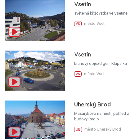
Vsetín
světelná křižovatka ve Vsetíně
město Vsetín
VS
Vsetín
kruhový objezd gen. Klapálka
město Vsetín
VS
Uherský Brod
Masarykovo náměstí, pohled z
budovy Regio
město Uherský Brod
UB