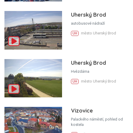
Uherský Brod
autobusové nádraží
město Uherský Brod
UH
Uherský Brod
Hvězdárna
město Uherský Brod
UH
Vizovice
Palackého náměstí, pohled od
kostela