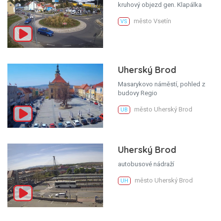
kruhový objezd gen. Klapálka
město Vsetín
VS
Uherský Brod
Masarykovo náměstí, pohled z
budovy Regio
město Uherský Brod
UB
Uherský Brod
autobusové nádraží
město Uherský Brod
UH