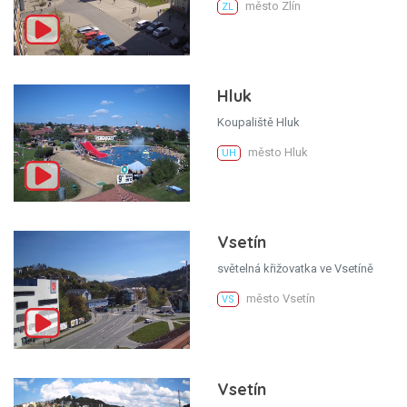
město Zlín
ZL
Hluk
Koupaliště Hluk
město Hluk
UH
Vsetín
světelná křižovatka ve Vsetíně
město Vsetín
VS
Vsetín