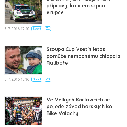
přípravy, koncem srpna
erupce
6. 7. 2016 17:40
Sport
ZL
Stoupa Cup Vsetín letos
pomůže nemocnému chlapci z
Ratiboře
5. 7. 2016 15:36
Sport
VS
Ve Velkých Karlovicích se
pojede závod horských kol
Bike Valachy