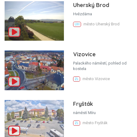
Uherský Brod
Hvězdárna
město Uherský Brod
UH
Vizovice
Palackého náměstí, pohled od
kostela
město Vizovice
ZL
Fryšták
náměstí Míru
město Fryšták
ZL