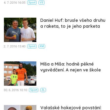
4. 7. 2016 16:05
Sport
VS
Daniel Huf: brusle všeho druhu
a raketa, to je jeho parketa
2. 7. 2016 15:40
Sport
KM
Míša a Míša: hodně pěkné
vysvědčení. A nejen ve škole
30. 6. 2016 10:10
Sport
ZL
Valašské hokejové povstání: