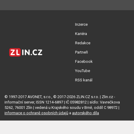
Inzerce
Kariéra
Redakce
Partneři
Facebook
YouTube
RSS kanál
© 1997-2017 AVONET, s.r.o., © 2017-2026 ZLIN.CZ s.r.o. | Zlin.cz -
informační server, ISSN 1214-6897 | IČ 05982812 | sídlo: Vavrečkova
5262, 76001 Zlín | vedená u Krajského soudu v Brně, oddíl C 98972 |
informace o ochraně osobních údajů
a
autorského díla