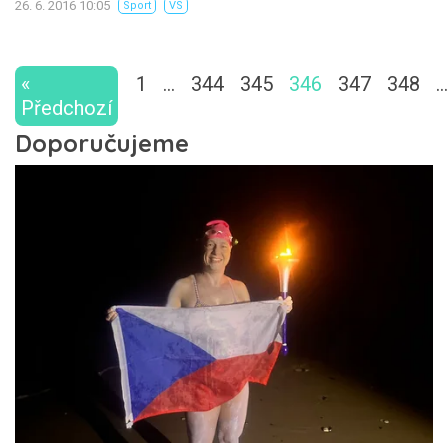
26. 6. 2016 10:05
Sport
VS
«
1
…
344
345
346
347
348
…
Předchozí