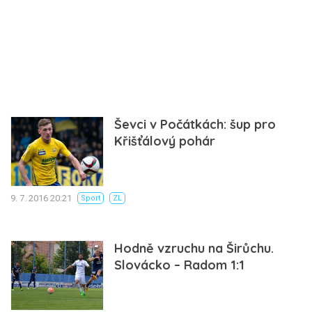
Ševci v Počátkách: šup pro
Křišťálový pohár
9. 7. 2016 20:21
Sport
ZL
Hodně vzruchu na Širůchu.
Slovácko – Radom 1:1