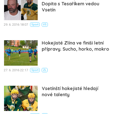
Dopita s Tesaříkem vedou
Vsetín
29. 6. 2016 18:07
Sport
VS
Hokejisté Zlína ve finiši letní
přípravy. Sucho, horko, mokro
27. 6. 2016 22:17
Sport
ZL
Vsetínští hokejisté hledají
nové talenty