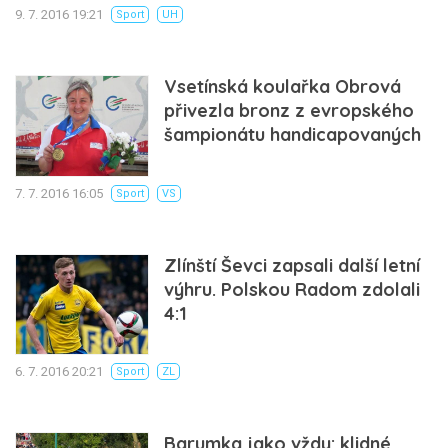
9. 7. 2016 19:21
Sport
UH
Vsetínská koulařka Obrová
přivezla bronz z evropského
šampionátu handicapovaných
7. 7. 2016 16:05
Sport
VS
Zlínští Ševci zapsali další letní
výhru. Polskou Radom zdolali
4:1
6. 7. 2016 20:21
Sport
ZL
Barumka jako vždy: klidné