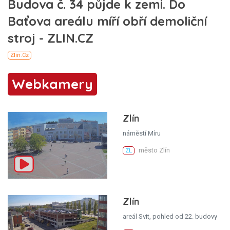
Webkamery
Zlín
náměstí Míru
město Zlín
ZL
Zlín
areál Svit, pohled od 22. budovy