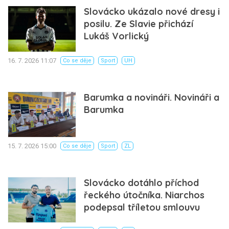
Slovácko ukázalo nové dresy i
posilu. Ze Slavie přichází
Lukáš Vorlický
16. 7. 2026 11:07
Co se děje
Sport
UH
Barumka a novináři. Novináři a
Barumka
15. 7. 2026 15:00
Co se děje
Sport
ZL
Slovácko dotáhlo příchod
řeckého útočníka. Niarchos
podepsal tříletou smlouvu