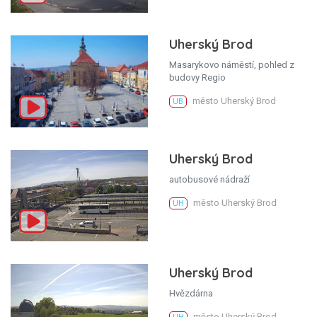
Uherský Brod
Masarykovo náměstí, pohled z
budovy Regio
město Uherský Brod
UB
Uherský Brod
autobusové nádraží
město Uherský Brod
UH
Uherský Brod
Hvězdárna
město Uherský Brod