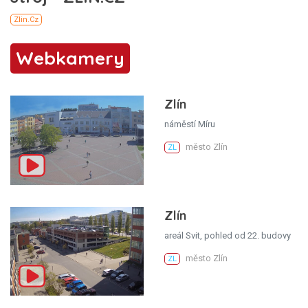
Webkamery
Zlín
náměstí Míru
město Zlín
ZL
Zlín
areál Svit, pohled od 22. budovy
město Zlín
ZL