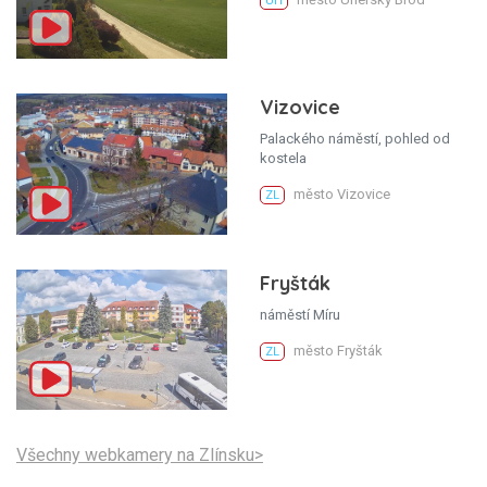
UH
Vizovice
Palackého náměstí, pohled od
kostela
město Vizovice
ZL
Fryšták
náměstí Míru
město Fryšták
ZL
Všechny webkamery na Zlínsku>