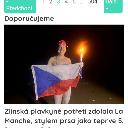
«
1
2
3
4
5
…
504
Další
Předchozí
»