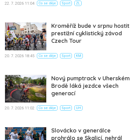
22. 7. 2026 11:04
Co se děje
Sport
ZL
Kroměříž bude v srpnu hostit
prestižní cyklistický závod
Czech Tour
20. 7. 2026 18:45
Co se děje
Sport
KM
Nový pumptrack v Uherském
Brodě láká jezdce všech
generací
20. 7. 2026 11:02
Co se děje
Sport
UH
Slovácko v generálce
prohrálo se Skalicí, nehrál