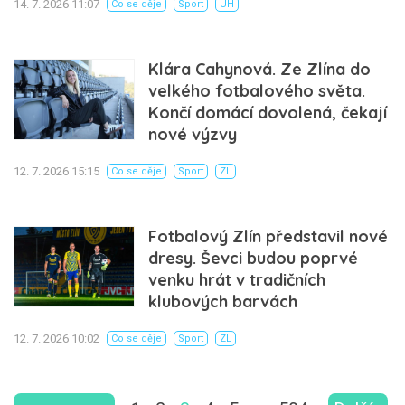
14. 7. 2026 11:07
Co se děje
Sport
UH
Klára Cahynová. Ze Zlína do
velkého fotbalového světa.
Končí domácí dovolená, čekají
nové výzvy
12. 7. 2026 15:15
Co se děje
Sport
ZL
Fotbalový Zlín představil nové
dresy. Ševci budou poprvé
venku hrát v tradičních
klubových barvách
12. 7. 2026 10:02
Co se děje
Sport
ZL