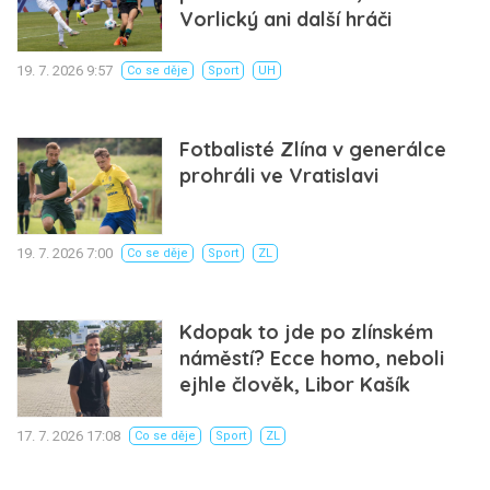
Vorlický ani další hráči
19. 7. 2026 9:57
Co se děje
Sport
UH
Fotbalisté Zlína v generálce
prohráli ve Vratislavi
19. 7. 2026 7:00
Co se děje
Sport
ZL
Kdopak to jde po zlínském
náměstí? Ecce homo, neboli
ejhle člověk, Libor Kašík
17. 7. 2026 17:08
Co se děje
Sport
ZL