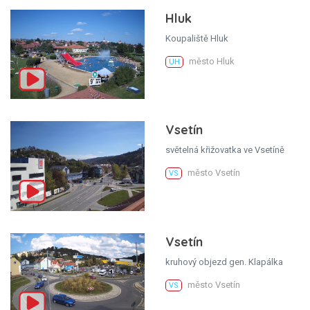
Hluk
Koupaliště Hluk
město Hluk
UH
Vsetín
světelná křižovatka ve Vsetíně
město Vsetín
VS
Vsetín
kruhový objezd gen. Klapálka
město Vsetín
VS