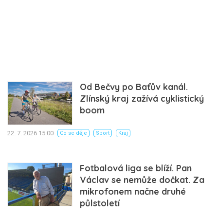
Od Bečvy po Baťův kanál.
Zlínský kraj zažívá cyklistický
boom
22. 7. 2026 15:00
Co se děje
Sport
Kraj
Fotbalová liga se blíží. Pan
Václav se nemůže dočkat. Za
mikrofonem načne druhé
půlstoletí