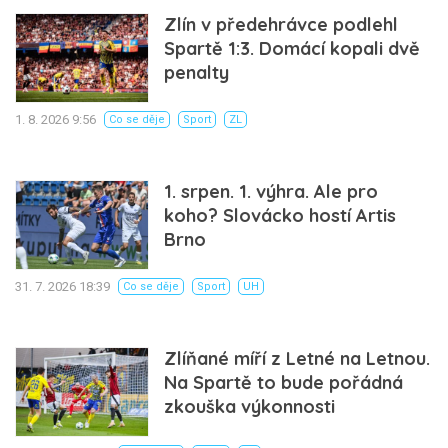
Zlín v předehrávce podlehl
Spartě 1:3. Domácí kopali dvě
penalty
1. 8. 2026 9:56
Co se děje
Sport
ZL
1. srpen. 1. výhra. Ale pro
koho? Slovácko hostí Artis
Brno
31. 7. 2026 18:39
Co se děje
Sport
UH
Zlíňané míří z Letné na Letnou.
Na Spartě to bude pořádná
zkouška výkonnosti