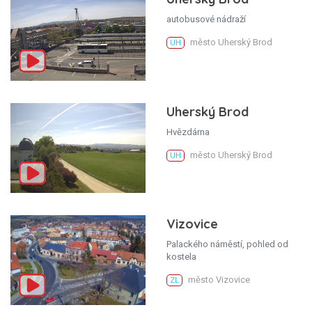
autobusové nádraží
město Uherský Brod
UH
Uherský Brod
Hvězdárna
město Uherský Brod
UH
Vizovice
Palackého náměstí, pohled od
kostela
město Vizovice
ZL