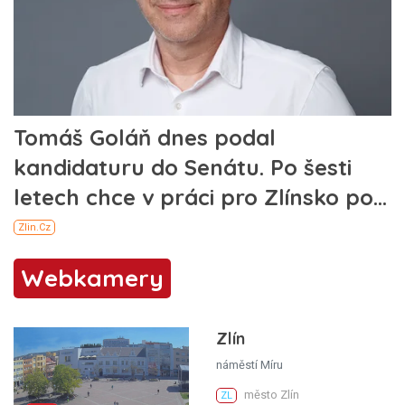
Webkamery
Zlín
náměstí Míru
město Zlín
ZL