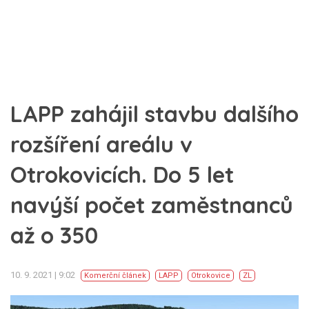
LAPP zahájil stavbu dalšího
rozšíření areálu v
Otrokovicích. Do 5 let
navýší počet zaměstnanců
až o 350
10. 9. 2021 | 9:02
Komerční článek
LAPP
Otrokovice
ZL