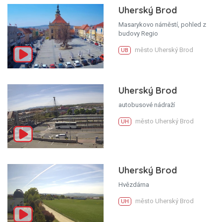
Uherský Brod
Masarykovo náměstí, pohled z
budovy Regio
město Uherský Brod
UB
Uherský Brod
autobusové nádraží
město Uherský Brod
UH
Uherský Brod
Hvězdárna
město Uherský Brod
UH