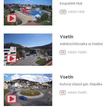
Koupaliště Hluk
město Hluk
UH
Vsetín
světelná křižovatka ve Vsetíně
město Vsetín
VS
Vsetín
kruhový objezd gen. Klapálka
město Vsetín
VS