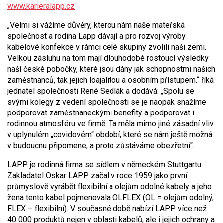
www.karieralapp.cz
„Velmi si vážíme důvěry, kterou nám naše mateřská
společnost a rodina Lapp dávají a pro rozvoj výroby
kabelové konfekce v rámci celé skupiny zvolili naši zemi.
Velkou zásluhu na tom mají dlouhodobé rostoucí výsledky
naší české pobočky, které jsou dány jak schopnostmi našich
zaměstnanců, tak jejich loajalitou a osobním přístupem.“ říká
jednatel společnosti René Sedlák a dodává: „Spolu se
svými kolegy z vedení společnosti se je naopak snažíme
podporovat zaměstnaneckými benefity a podporovat i
rodinnou atmosféru ve firmě. Ta měla mimo jiné zásadní vliv
v uplynulém „covidovém“ období, které se nám ještě možná
v budoucnu připomene, a proto zůstáváme obezřetní“.
LAPP je rodinná firma se sídlem v německém Stuttgartu.
Zakladatel Oskar LAPP začal v roce 1959 jako první
průmyslově vyrábět flexibilní a olejům odolné kabely a jeho
žena tento kabel pojmenovala ÖLFLEX (ÖL = olejům odolný,
FLEX – flexibilní). V současné době nabízí LAPP více než
40 000 produktů nejen v oblasti kabelů, ale i jejich ochrany a