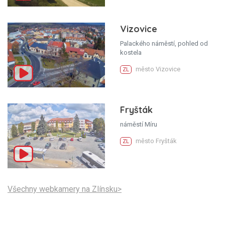
Vizovice
Palackého náměstí, pohled od
kostela
město Vizovice
ZL
Fryšták
náměstí Míru
město Fryšták
ZL
Všechny webkamery na Zlínsku>