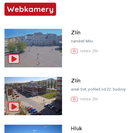
Webkamery
Zlín
náměstí Míru
město Zlín
ZL
Zlín
areál Svit, pohled od 22. budovy
město Zlín
ZL
Hluk