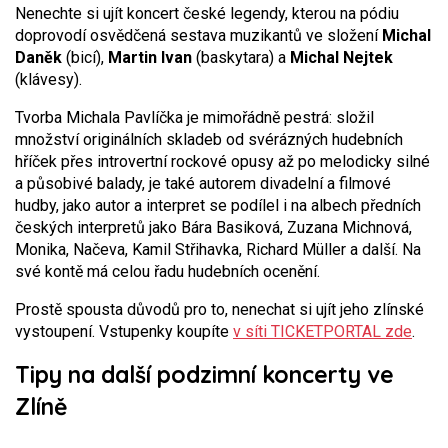
Nenechte si ujít koncert české legendy, kterou na pódiu
doprovodí osvědčená sestava muzikantů ve složení
Michal
Daněk
(bicí),
Martin Ivan
(baskytara) a
Michal Nejtek
(klávesy).
Tvorba Michala Pavlíčka je mimořádně pestrá: složil
množství originálních skladeb od svérázných hudebních
hříček přes introvertní rockové opusy až po melodicky silné
a působivé balady, je také autorem divadelní a filmové
hudby, jako autor a interpret se podílel i na albech předních
českých interpretů jako Bára Basiková, Zuzana Michnová,
Monika, Načeva, Kamil Střihavka, Richard Müller a další. Na
své kontě má celou řadu hudebních ocenění.
Prostě spousta důvodů pro to, nenechat si ujít jeho zlínské
vystoupení. Vstupenky koupíte
v síti TICKETPORTAL zde
.
Tipy na další podzimní koncerty ve
Zlíně