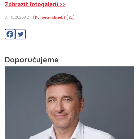
Zobrazit fotogalerii >>
3. 10. 20258:21
Komerční článek
ZL