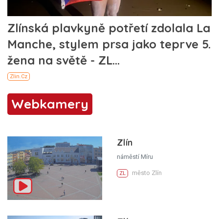
Webkamery
Zlín
náměstí Míru
město Zlín
ZL