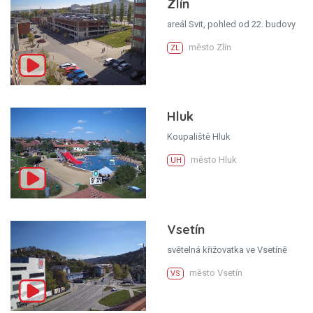
Zlín
areál Svit, pohled od 22. budovy
město Zlín
ZL
Hluk
Koupaliště Hluk
město Hluk
UH
Vsetín
světelná křižovatka ve Vsetíně
město Vsetín
VS