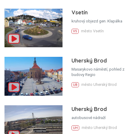
Vsetín
kruhový objezd gen. Klapálka
město Vsetín
VS
Uherský Brod
Masarykovo náměstí, pohled z
budovy Regio
město Uherský Brod
UB
Uherský Brod
autobusové nádraží
město Uherský Brod
UH