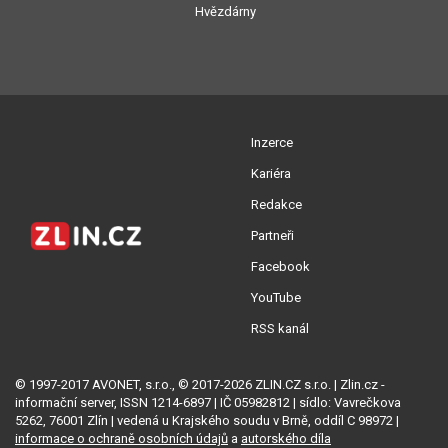
Hvězdárny
Inzerce
Kariéra
Redakce
Partneři
Facebook
YouTube
RSS kanál
© 1997-2017 AVONET, s.r.o., © 2017-2026 ZLIN.CZ s.r.o. | Zlin.cz -
informační server, ISSN 1214-6897 | IČ 05982812 | sídlo: Vavrečkova
5262, 76001 Zlín | vedená u Krajského soudu v Brně, oddíl C 98972 |
informace o ochraně osobních údajů
a
autorského díla