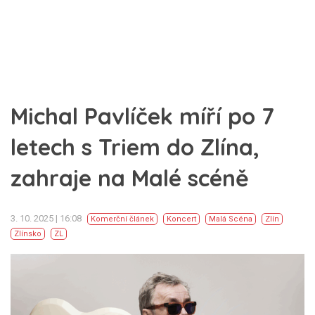
Michal Pavlíček míří po 7
letech s Triem do Zlína,
zahraje na Malé scéně
3. 10. 2025 | 16:08
Komerční článek
Koncert
Malá Scéna
Zlín
Zlínsko
ZL