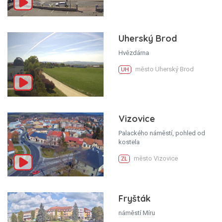
Uherský Brod
Hvězdárna
město Uherský Brod
UH
Vizovice
Palackého náměstí, pohled od
kostela
město Vizovice
ZL
Fryšták
náměstí Míru