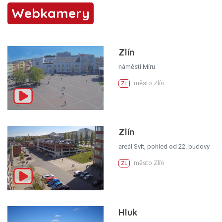
Webkamery
Zlín
náměstí Míru
město Zlín
ZL
Zlín
areál Svit, pohled od 22. budovy
město Zlín
ZL
Hluk