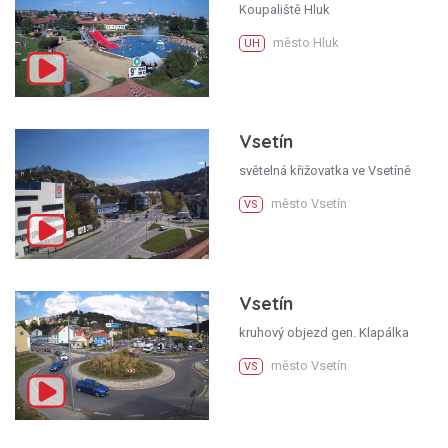
Koupaliště Hluk
město Hluk
UH
Vsetín
světelná křižovatka ve Vsetíně
město Vsetín
VS
Vsetín
kruhový objezd gen. Klapálka
město Vsetín
VS