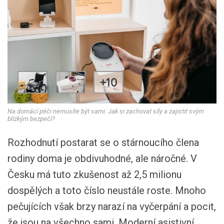
+10
Na domácí péči nemusíte být sami: Jak si zachovat síly a zajistit svým
blízkým bezpečí?
Rozhodnutí postarat se o stárnoucího člena
rodiny doma je obdivuhodné, ale náročné. V
Česku má tuto zkušenost až 2,5 milionu
dospělých a toto číslo neustále roste. Mnoho
pečujících však brzy narazí na vyčerpání a pocit,
že jsou na všechno sami. Moderní asistivní