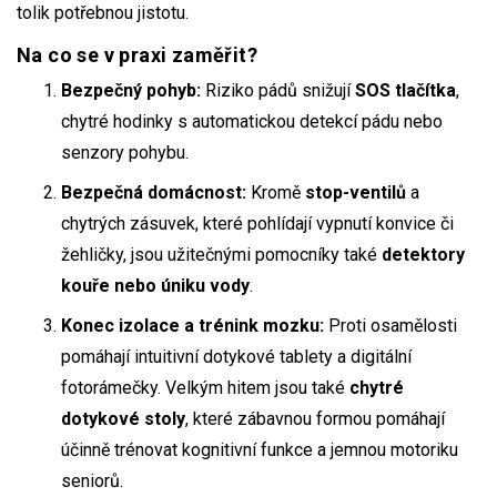
tolik potřebnou jistotu.
Na co se v praxi zaměřit?
Bezpečný pohyb:
Riziko pádů snižují
SOS tlačítka
,
chytré hodinky s automatickou detekcí pádu nebo
senzory pohybu.
Bezpečná domácnost:
Kromě
stop-ventilů
a
chytrých zásuvek, které pohlídají vypnutí konvice či
žehličky, jsou užitečnými pomocníky také
detektory
kouře nebo úniku vody
.
Konec izolace a trénink mozku:
Proti osamělosti
pomáhají intuitivní dotykové tablety a digitální
fotorámečky. Velkým hitem jsou také
chytré
dotykové stoly
, které zábavnou formou pomáhají
účinně trénovat kognitivní funkce a jemnou motoriku
seniorů.