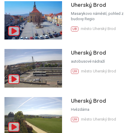
Uherský Brod
Masarykovo náměstí, pohled z
budovy Regio
město Uherský Brod
UB
Uherský Brod
autobusové nádraží
město Uherský Brod
UH
Uherský Brod
Hvězdárna
město Uherský Brod
UH