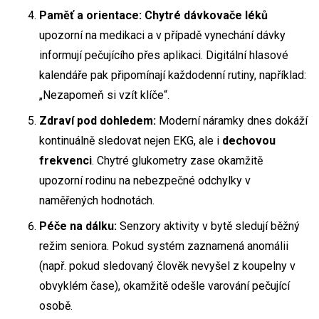
Paměť a orientace:
Chytré dávkovače léků
upozorní na medikaci a v případě vynechání dávky
informují pečujícího přes aplikaci. Digitální hlasové
kalendáře pak připomínají každodenní rutiny, například:
„Nezapomeň si vzít klíče“.
Zdraví pod dohledem:
Moderní náramky dnes dokáží
kontinuálně sledovat nejen EKG, ale i
dechovou
frekvenci
. Chytré glukometry zase okamžitě
upozorní rodinu na nebezpečné odchylky v
naměřených hodnotách.
Péče na dálku:
Senzory aktivity v bytě sledují běžný
režim seniora. Pokud systém zaznamená anomálii
(např. pokud sledovaný člověk nevyšel z koupelny v
obvyklém čase), okamžitě odešle varování pečující
osobě.