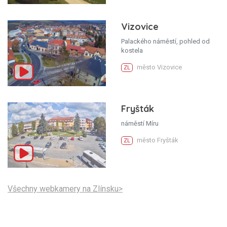
Vizovice
Palackého náměstí, pohled od
kostela
město Vizovice
ZL
Fryšták
náměstí Míru
město Fryšták
ZL
Všechny webkamery na Zlínsku>