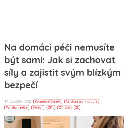
Na domácí péči nemusíte
být sami: Jak si zachovat
síly a zajistit svým blízkým
bezpečí
14. 5. 2026 | 8:02
Komerční článek
Asistivní technologie
Paliativní péče
Senior
Zlín
Zlínsko
ZL