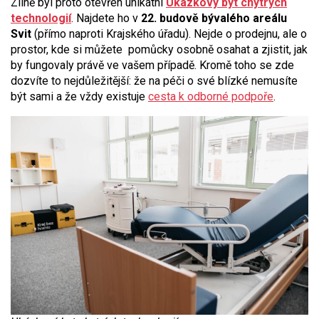
Zlíně byl proto otevřen unikátní
Ukázkový byt chytrých
technologií
. Najdete ho v
22. budově bývalého areálu
Svit
(přímo naproti Krajského úřadu). Nejde o prodejnu, ale o
prostor, kde si můžete pomůcky osobně osahat a zjistit, jak
by fungovaly právě ve vašem případě. Kromě toho se zde
dozvíte to nejdůležitější: že na péči o své blízké nemusíte
být sami a že vždy existuje
cesta k odborné podpoře
.