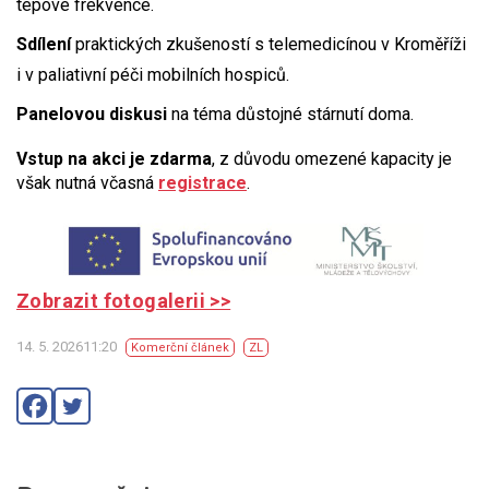
tepové frekvence.
Sdílení
praktických zkušeností s telemedicínou v Kroměříži
i v paliativní péči mobilních hospiců.
Panelovou diskusi
na téma důstojné stárnutí doma.
Vstup na akci je zdarma
, z důvodu omezené kapacity je
však nutná včasná
registrace
.
Zobrazit fotogalerii >>
14. 5. 202611:20
Komerční článek
ZL