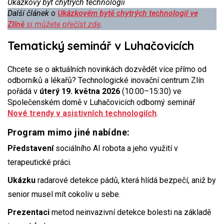
Ukázkový byt chytrých technologií
Další článek o
Ukázkovém bytě chytrých technologií ve
Zlíně
si můžete přečíst zde
.
Tematický seminář v Luhačovicích
Chcete se o aktuálních novinkách dozvědět více přímo od
odborníků a lékařů? Technologické inovační centrum Zlín
pořádá v
úterý 19. května 2026
(10:00–15:30) ve
Společenském domě v Luhačovicích odborný seminář
Nové trendy v asistivních technologiích
.
Program mimo jiné nabídne:
Představení
sociálního AI robota a jeho využití v
terapeutické práci.
Ukázku
radarové detekce pádů, která hlídá bezpečí, aniž by
senior musel mít cokoliv u sebe.
Prezentaci
metod neinvazivní detekce bolesti na základě