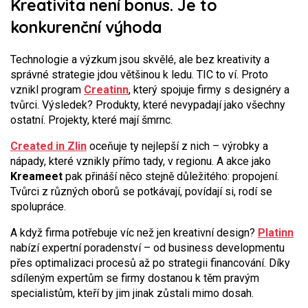
Kreativita není bonus. Je to
konkurenční výhoda
Technologie a výzkum jsou skvělé, ale bez kreativity a
správné strategie jdou většinou k ledu. TIC to ví. Proto
vznikl program
Creatinn
, který spojuje firmy s designéry a
tvůrci. Výsledek? Produkty, které nevypadají jako všechny
ostatní. Projekty, které mají šmrnc.
Created in Zlin
oceňuje ty nejlepší z nich – výrobky a
nápady, které vznikly přímo tady, v regionu. A akce jako
Kreameet
pak přináší něco stejně důležitého: propojení.
Tvůrci z různých oborů se potkávají, povídají si, rodí se
spolupráce.
A když firma potřebuje víc než jen kreativní design?
Platinn
nabízí expertní poradenství – od business developmentu
přes optimalizaci procesů až po strategii financování. Díky
sdíleným expertům se firmy dostanou k těm pravým
specialistům, kteří by jim jinak zůstali mimo dosah.