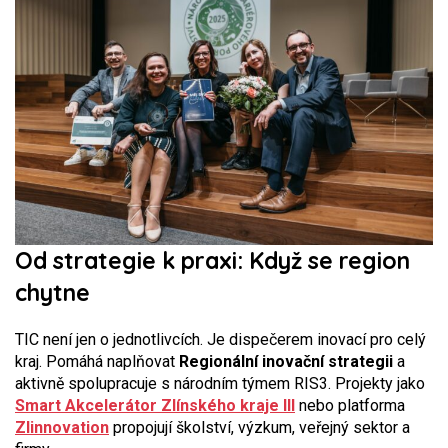
Od strategie k praxi: Když se region
chytne
TIC není jen o jednotlivcích. Je dispečerem inovací pro celý
kraj. Pomáhá naplňovat
Regionální inovační strategii
a
aktivně spolupracuje s národním týmem RIS3. Projekty jako
Smart Akcelerátor
Zlínského kraje III
nebo platforma
Zlinnovation
propojují školství, výzkum, veřejný sektor a