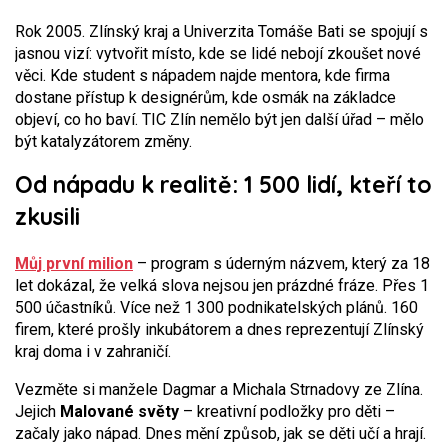
Rok 2005. Zlínský kraj a Univerzita Tomáše Bati se spojují s
jasnou vizí: vytvořit místo, kde se lidé nebojí zkoušet nové
věci. Kde student s nápadem najde mentora, kde firma
dostane přístup k designérům, kde osmák na základce
objeví, co ho baví. TIC Zlín nemělo být jen další úřad – mělo
být katalyzátorem změny.
Od nápadu k realitě: 1 500 lidí, kteří to
zkusili
Můj první milion
– program s úderným názvem, který za 18
let dokázal, že velká slova nejsou jen prázdné fráze. Přes 1
500 účastníků. Více než 1 300 podnikatelských plánů. 160
firem, které prošly inkubátorem a dnes reprezentují Zlínský
kraj doma i v zahraničí.
Vezměte si manžele Dagmar a Michala Strnadovy ze Zlína.
Jejich
Malované světy
– kreativní podložky pro děti –
začaly jako nápad. Dnes mění způsob, jak se děti učí a hrají.