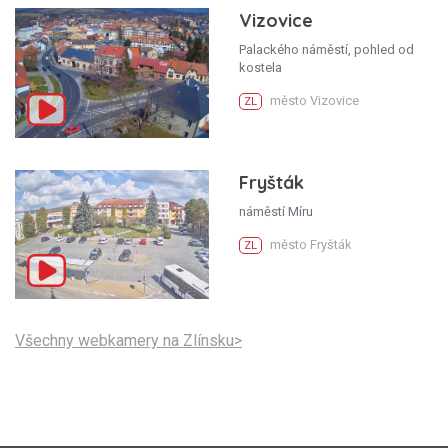
Vizovice
Palackého náměstí, pohled od
kostela
město Vizovice
ZL
Fryšták
náměstí Míru
město Fryšták
ZL
Všechny webkamery na Zlínsku>