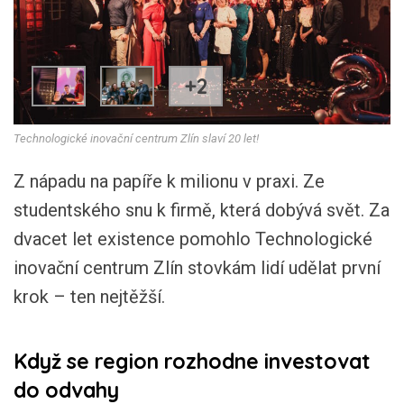
+2
Technologické inovační centrum Zlín slaví 20 let!
Z nápadu na papíře k milionu v praxi. Ze
studentského snu k firmě, která dobývá svět. Za
dvacet let existence pomohlo Technologické
inovační centrum Zlín stovkám lidí udělat první
krok – ten nejtěžší.
Když se region rozhodne investovat
do odvahy