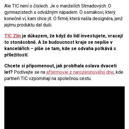
Ale TIC není o číslech. Je o manželích Strnadových. O
gymnazistech s odvážným nápadem. O osmákovi, který
konečně ví, kam chce jít. O firmě, která našla designéra, jenž
jejímu produktu dal duši.
TIC Zlín
je důkazem, že když do lidí investujete, vracejí
to stonásobně. A že budoucnost kraje se nepíše v
kancelářích – píše se tam, kde se odvaha potkává s
příležitostí.
Chcete si připomenout, jak probíhala oslava dvaceti
let?
Podívejte se na
aftermovie z narozeninového dne
, kde
partneři TIC vzpomínají na společnou cestu.