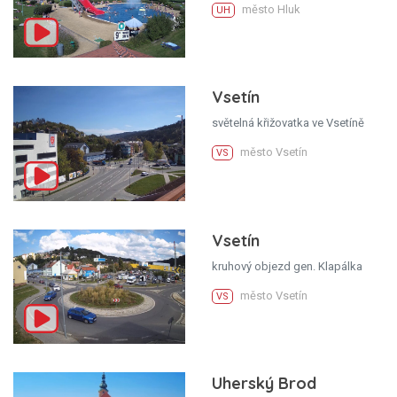
město Hluk
UH
Vsetín
světelná křižovatka ve Vsetíně
město Vsetín
VS
Vsetín
kruhový objezd gen. Klapálka
město Vsetín
VS
Uherský Brod