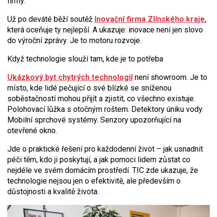
firmy.
Už po deváté běží soutěž
Inovační firma Zlínského kraje
,
která oceňuje ty nejlepší. A ukazuje: inovace není jen slovo
do výroční zprávy. Je to motoru rozvoje.
Když technologie slouží tam, kde je to potřeba
Ukázkový byt chytrých technologií
není showroom. Je to
místo, kde lidé pečující o své blízké se sníženou
soběstačností mohou přijít a zjistit, co všechno existuje.
Polohovací lůžka s otočným roštem. Detektory úniku vody.
Mobilní sprchové systémy. Senzory upozorňující na
otevřené okno.
Jde o praktické řešení pro každodenní život – jak usnadnit
péči těm, kdo ji poskytují, a jak pomoci lidem zůstat co
nejdéle ve svém domácím prostředí. TIC zde ukazuje, že
technologie nejsou jen o efektivitě, ale především o
důstojnosti a kvalitě života.