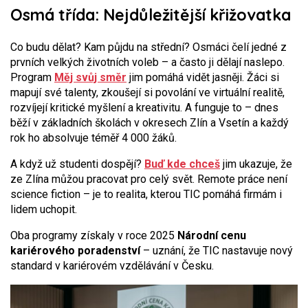
Osmá třída: Nejdůležitější křižovatka
Co budu dělat? Kam půjdu na střední? Osmáci čelí jedné z
prvních velkých životních voleb – a často ji dělají naslepo.
Program
Měj svůj směr
jim pomáhá vidět jasněji. Žáci si
mapují své talenty, zkoušejí si povolání ve virtuální realitě,
rozvíjejí kritické myšlení a kreativitu. A funguje to – dnes
běží v základních školách v okresech Zlín a Vsetín a každý
rok ho absolvuje téměř 4 000 žáků.
A když už studenti dospějí?
Buď kde chceš
jim ukazuje, že
ze Zlína můžou pracovat pro celý svět. Remote práce není
science fiction – je to realita, kterou TIC pomáhá firmám i
lidem uchopit.
Oba programy získaly v roce 2025
Národní cenu
kariérového poradenství
– uznání, že TIC nastavuje nový
standard v kariérovém vzdělávání v Česku.