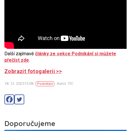
Další zajímavé
články ze sekce Podnikání si můžete
přečíst zde
.
Zobrazit fotogalerii >>
18. 12. 202515:08
Autor: TIC
Podnikání