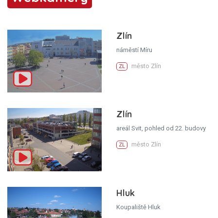
Zlín
náměstí Míru
město Zlín
ZL
Zlín
areál Svit, pohled od 22. budovy
město Zlín
ZL
Hluk
Koupaliště Hluk