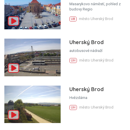
Masarykovo náměstí, pohled z
budovy Regio
město Uherský Brod
UB
Uherský Brod
autobusové nádraží
město Uherský Brod
UH
Uherský Brod
Hvězdárna
město Uherský Brod
UH