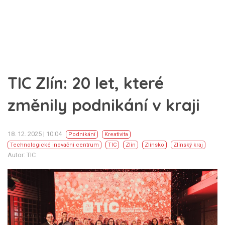
TIC Zlín: 20 let, které
změnily podnikání v kraji
18. 12. 2025 | 10:04
Podnikání
Kreativita
Technologické inovační centrum
TIC
Zlín
Zlínsko
Zlínský kraj
Autor: TIC