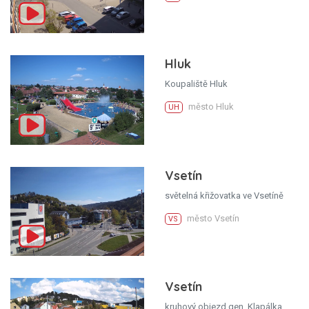
Hluk
Koupaliště Hluk
město Hluk
UH
Vsetín
světelná křižovatka ve Vsetíně
město Vsetín
VS
Vsetín
kruhový objezd gen. Klapálka