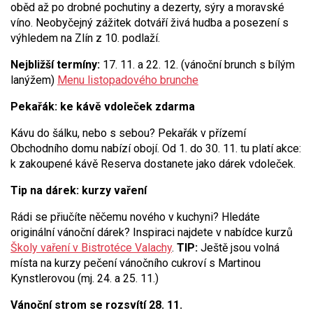
oběd až po drobné pochutiny a dezerty, sýry a moravské
víno. Neobyčejný zážitek dotváří živá hudba a posezení s
výhledem na Zlín z 10. podlaží.
Nejbližší termíny:
17. 11. a 22. 12. (vánoční brunch s bílým
lanýžem)
Menu listopadového brunche
Pekařák: ke kávě vdoleček zdarma
Kávu do šálku, nebo s sebou? Pekařák v přízemí
Obchodního domu nabízí obojí. Od 1. do 30. 11. tu platí akce:
k zakoupené kávě Reserva dostanete jako dárek vdoleček.
Tip na dárek: kurzy vaření
Rádi se přiučíte něčemu nového v kuchyni? Hledáte
originální vánoční dárek? Inspiraci najdete v nabídce kurzů
Školy vaření v Bistrotéce Valachy
.
TIP:
Ještě jsou volná
místa na kurzy pečení vánočního cukroví s Martinou
Kynstlerovou (mj. 24. a 25. 11.)
Vánoční strom se rozsvítí 28. 11.