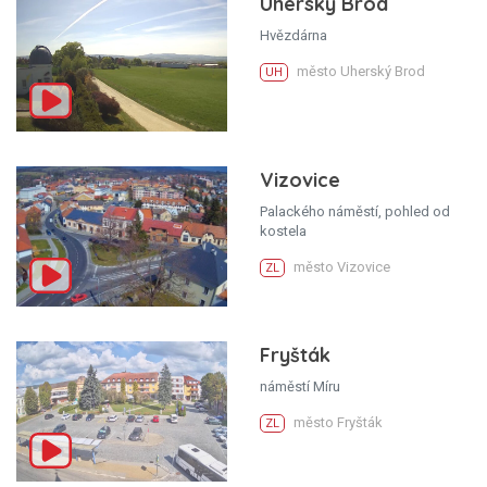
Uherský Brod
Hvězdárna
město Uherský Brod
UH
Vizovice
Palackého náměstí, pohled od
kostela
město Vizovice
ZL
Fryšták
náměstí Míru
město Fryšták
ZL