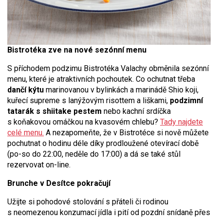
Bistrotéka zve na nové sezónní menu
S příchodem podzimu Bistrotéka Valachy obměnila sezónní
menu, které je atraktivních pochoutek. Co ochutnat třeba
dančí kýtu
marinovanou v bylinkách a marinádě Shio koji,
kuřecí supreme s lanýžovým risottem a liškami,
podzimní
tatarák s shiitake pestem
nebo kachní srdíčka
s koňakovou omáčkou na kvasovém chlebu?
Tady najdete
celé menu.
A nezapomeňte, že v Bistrotéce si nově můžete
pochutnat o hodinu déle díky prodloužené otevírací době
(po-so do 22:00, neděle do 17:00) a dá se také stůl
rezervovat on-line.
Brunche v Desítce pokračují
Užijte si pohodové stolování s přáteli či rodinou
s neomezenou konzumací jídla i pití od pozdní snídaně přes