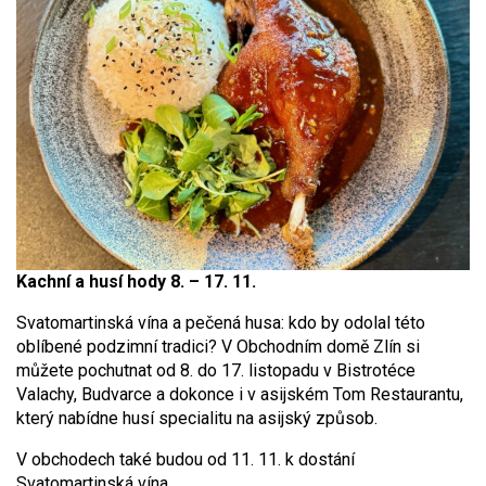
Kachní a husí hody 8. – 17. 11.
Svatomartinská vína a pečená husa: kdo by odolal této
oblíbené podzimní tradici? V Obchodním domě Zlín si
můžete pochutnat od 8. do 17. listopadu v Bistrotéce
Valachy, Budvarce a dokonce i v asijském Tom Restaurantu,
který nabídne husí specialitu na asijský způsob.
V obchodech také budou od 11. 11. k dostání
Svatomartinská vína.