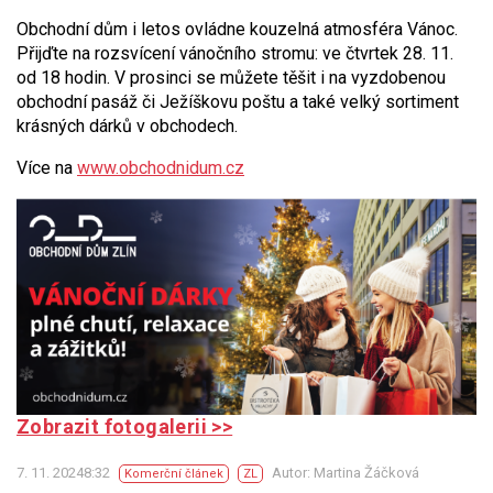
Obchodní dům i letos ovládne kouzelná atmosféra Vánoc.
Přijďte na rozsvícení vánočního stromu: ve čtvrtek 28. 11.
od 18 hodin. V prosinci se můžete těšit i na vyzdobenou
obchodní pasáž či Ježíškovu poštu a také velký sortiment
krásných dárků v obchodech.
Více na
www.obchodnidum.cz
Zobrazit fotogalerii >>
7. 11. 20248:32
Autor: Martina Žáčková
Komerční článek
ZL