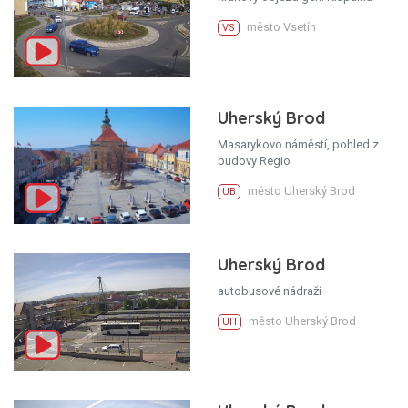
město Vsetín
VS
Uherský Brod
Masarykovo náměstí, pohled z
budovy Regio
město Uherský Brod
UB
Uherský Brod
autobusové nádraží
město Uherský Brod
UH