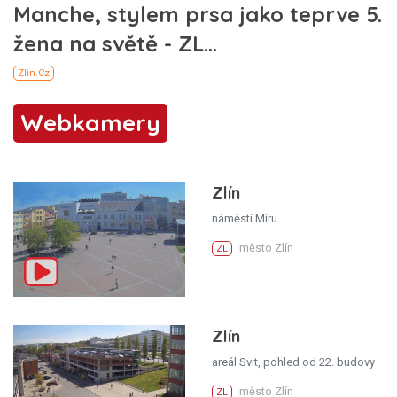
Webkamery
Zlín
náměstí Míru
město Zlín
ZL
Zlín
areál Svit, pohled od 22. budovy
město Zlín
ZL