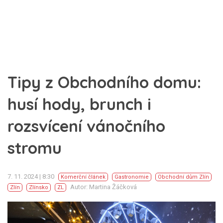
Tipy z Obchodního domu:
husí hody, brunch i
rozsvícení vánočního
stromu
7. 11. 2024 | 8:30
Komerční článek
Gastronomie
Obchodní dům Zlín
Autor: Martina Žáčková
Zlín
Zlínsko
ZL