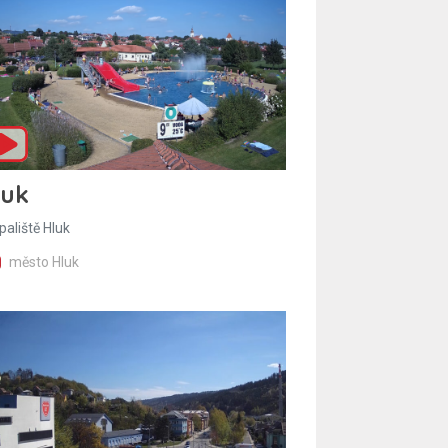
luk
paliště Hluk
město Hluk