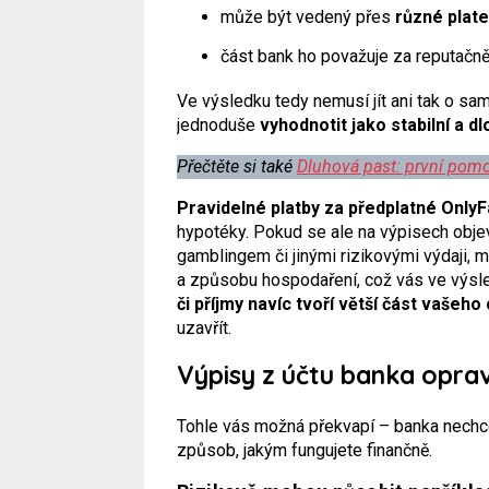
může být vedený přes
různé plate
část bank ho považuje za reputačn
Ve výsledku tedy nemusí jít ani tak o sam
jednoduše
vyhodnotit jako stabilní a d
Přečtěte si také
Dluhová past: první pomo
Pravidelné platby za předplatné
Only
hypotéky. Pokud se ale na výpisech objev
gamblingem či jinými rizikovými výdaji, m
a způsobu hospodaření, což vás ve výsle
či příjmy navíc tvoří větší část vašeho
uzavřít.
Výpisy z účtu banka oprav
Tohle vás možná překvapí – banka nechce 
způsob, jakým fungujete finančně.