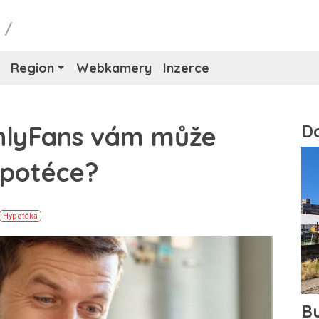
y
/
Region
Webkamery
Inzerce
 OnlyFans vám může
ypotéce?
Hypotéka