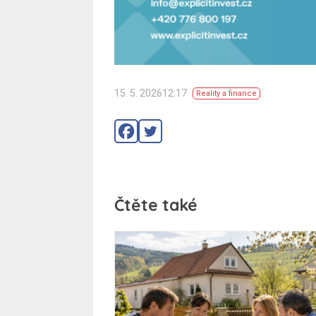
15. 5. 202612:17
Reality a finance
Čtěte také