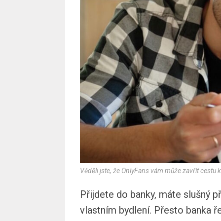
Věděli jste, že OnlyFans vám může zavřít cestu 
Přijdete do banky, máte slušný p
vlastním bydlení. Přesto banka ř