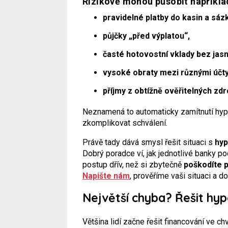
Rizikově mohou působit napříkla
pravidelné platby do kasin a sáz
půjčky „před výplatou“,
časté hotovostní vklady bez jas
vysoké obraty mezi různými účty
příjmy z obtížně ověřitelných zdr
Neznamená to automaticky zamítnutí hypo
zkomplikovat schválení.
Právě tady dává smysl řešit situaci s
hyp
Dobrý poradce ví, jak jednotlivé banky p
postup dřív, než si zbytečně
poškodíte p
Napište nám
, prověříme vaši situaci a
Největší chyba? Řešit hypo
Většina lidí začne řešit financování ve c