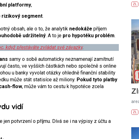
bní platformy
,
ZL
ě
rizikový segment
.
otný obsah, ale o to, že analytik
nedokáže
příjem
louhodobě udržitelný
. A to je
pro hypotéku problém
.
c, když přestáváte zvládat své závazky
.
Fans
samy
o sobě automaticky neznamenají zamítnutí
ují často, ve vyšších částkách nebo společně s online
ohou u banky vyvolat otázky ohledně finanční stability
dku může stát statisíce až miliony.
Pokud tyto platby
 cash-flow
, může vám to cestu k hypotéce zcela
Zl
areá
du vidí
ZL
jen potvrzení o příjmu. Dívá se i na výpisy z účtu a