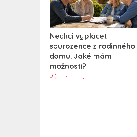
Nechci vyplácet
sourozence z rodinného
domu. Jaké mám
možnosti?
Reality a finance