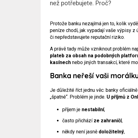
než potřebujete. Proč?
Protože banku nezajímá jen to, kolik vyd
peníze chodí, jak vypadají vaše výpisy z úč
či nepředstavujete reputační riziko.
A právě tady může vzniknout problém na
plateb za obsah na podobných platfor
kasínech
nebo jiných transakcí, které m
Banka neřeší vaši morálku.
Je důležité říct jednu věc: banky oficiáln
„špatné“. Problém je jinde.
U příjmů
z On
příjem je
nestabilní
,
často přichází
ze zahraničí
,
někdy není jasně
doložitelný
,