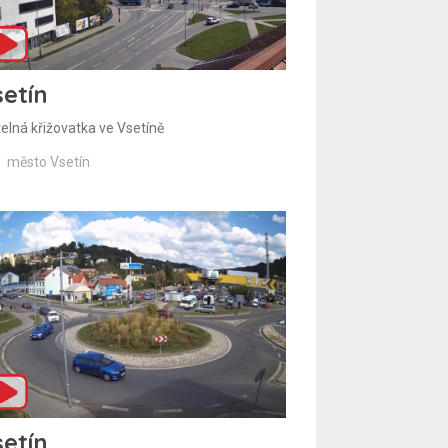
etín
telná křižovatka ve Vsetíně
město Vsetín
etín