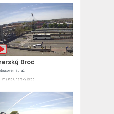
herský Brod
obusové nádraží
město Uherský Brod