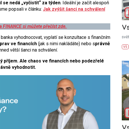
il se nedá „vyčistit“ za týden
. Ideální je začít alespoň
sme popsali v článku:
Jak zvýšit šanci na schválení
Vs
 a FINANCE si můžete přečíst zde.
svě
ude banka vyhodnocovat, vyplatí se konzultace s finančním
prav ve financích
(jak s nimi nakládáte) nebo s
právně
VS
ned větší šanci na schválení.
ý příjem. Ale chaos ve financích nebo podezřelé
rávně vyhodnotit.
Vs