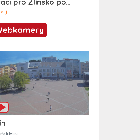
Webkamery
ín
ěstí Míru