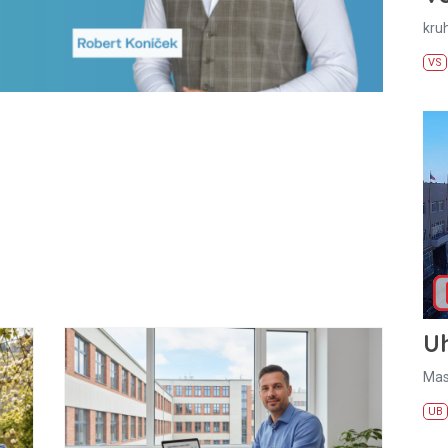
kru
VS
U
Mas
UB