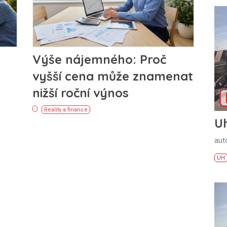
Výše nájemného: Proč
vyšší cena může znamenat
nižší roční výnos
Reality a finance
U
aut
UH