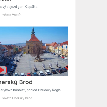
hový objezd gen. Klapálka
město Vsetín
herský Brod
arykovo náměstí, pohled z budovy Regio
město Uherský Brod