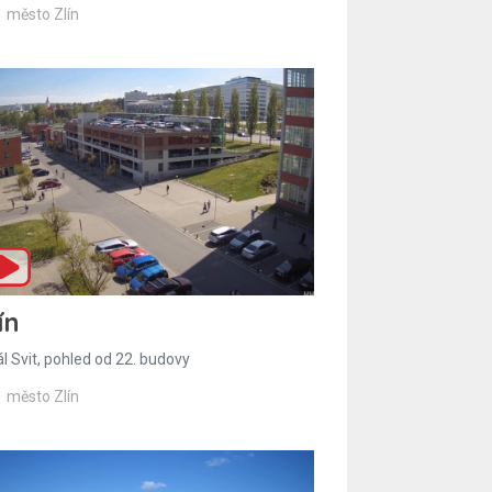
město Zlín
ín
l Svit, pohled od 22. budovy
město Zlín