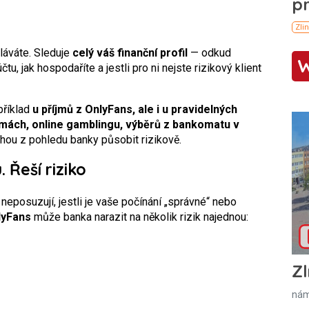
ěláváte. Sleduje
celý váš finanční profil
— odkud
tu, jak hospodaříte a jestli pro ni nejste rizikový klient
příklad
u příjmů z
OnlyFans
, ale i u pravidelných
mách, online gamblingu, výběrů z bankomatu v
ohou z pohledu banky působit rizikově.
 Řeší riziko
ě neposuzují, jestli je vaše počínání „správné“ nebo
lyFans
může banka narazit na několik rizik najednou:
Zl
nám