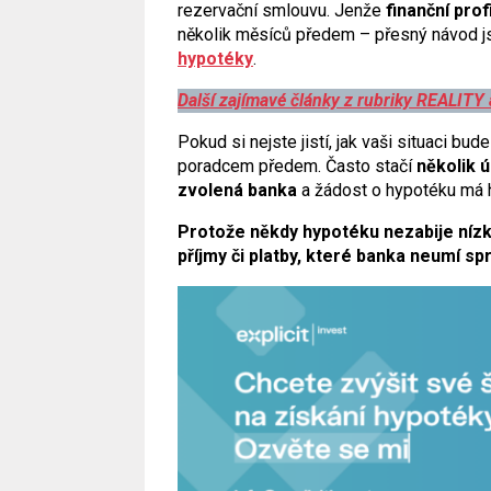
rezervační smlouvu. Jenže
finanční prof
několik měsíců předem – přesný návod j
hypotéky
.
Další zajímavé články z rubriky REALITY
Pokud si nejste jistí, jak vaši situaci b
poradcem předem. Často stačí
několik ú
zvolená banka
a žádost o hypotéku má h
Protože někdy hypotéku nezabije nízk
příjmy či platby, které banka neumí sp