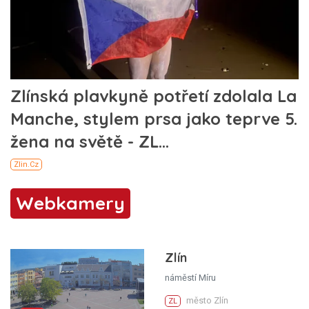
Webkamery
Zlín
náměstí Míru
město Zlín
ZL