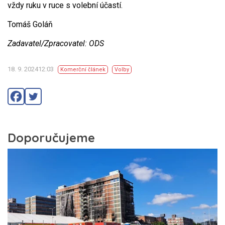
vždy ruku v ruce s volební účastí.
Tomáš Goláň
Zadavatel/Zpracovatel: ODS
18. 9. 202412:03
Komerční článek
Volby