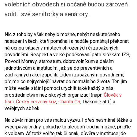
volebních obvodech si občané budou zároveň
volit i své senátorky a senátory.
Nic z toho by však nebylo možné, nebýt neskutečného
nasazení všech, kteří pomáhali a nadále pomáhají překonat
náročnou situaci v místech ohrožených či zasažených
povodněmi. Respekt a velké poděkování patří složkám IZS,
Povodí Moravy, starostům, dobrovolníkům a dalším
jednotlivcům a institucím, jež se do preventivních a
záchranných akcí zapojili. Lidem zasaženým povodněmi,
přejme co nejrychlejší návrat do normálního života. Ten jim
může vedle státní pomoci urychlit také každý z nás
prostřednictvím neziskových organizací (např.
Člověk v
tísni
,
Český červený kříž
,
Charita ČR
, Diakonie atd.) a
veřejných sbírek.
Na závěr mám pro vás malou výzvu. I přes nesmírně těžké a
vyčerpávající dny, pokud je to alespoň trochu možné, přijďte
k volbám. Ať totiž volíte tak či onak, důvěra v instituce jde