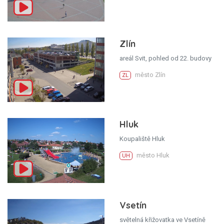
Zlín
areál Svit, pohled od 22. budovy
město Zlín
ZL
Hluk
Koupaliště Hluk
město Hluk
UH
Vsetín
světelná křižovatka ve Vsetíně