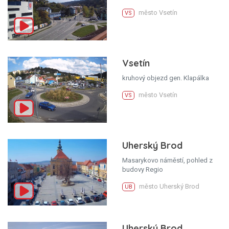
město Vsetín
VS
Vsetín
kruhový objezd gen. Klapálka
město Vsetín
VS
Uherský Brod
Masarykovo náměstí, pohled z
budovy Regio
město Uherský Brod
UB
Uherský Brod