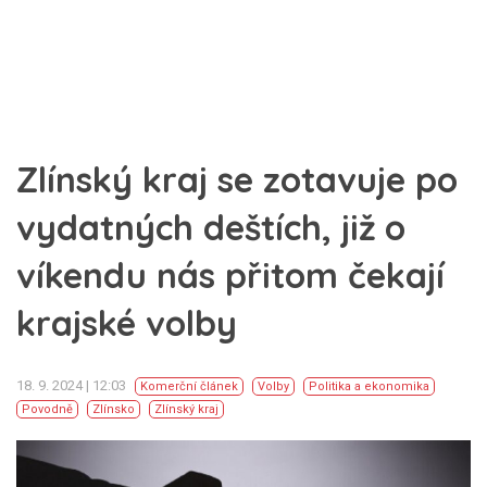
Zlínský kraj se zotavuje po
vydatných deštích, již o
víkendu nás přitom čekají
krajské volby
18. 9. 2024 | 12:03
Komerční článek
Volby
Politika a ekonomika
Povodně
Zlínsko
Zlínský kraj