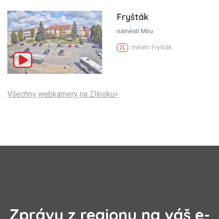
Fryšták
náměstí Míru
město Fryšták
ZL
Všechny webkamery na Zlínsku>
Zprávy z regionu na váš e-