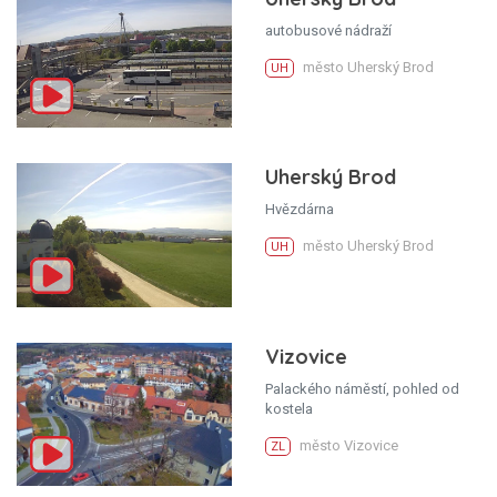
autobusové nádraží
město Uherský Brod
UH
Uherský Brod
Hvězdárna
město Uherský Brod
UH
Vizovice
Palackého náměstí, pohled od
kostela
město Vizovice
ZL