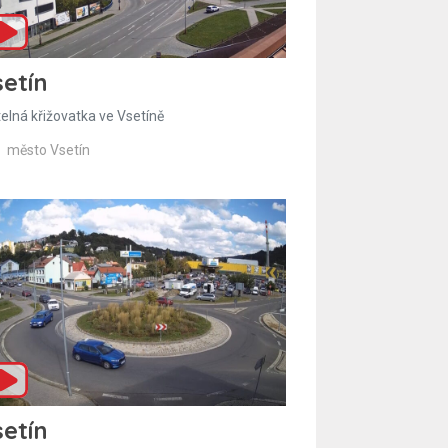
etín
telná křižovatka ve Vsetíně
město Vsetín
etín