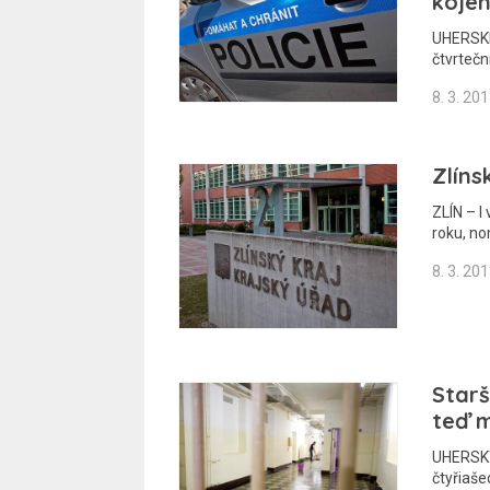
koje
UHERSKÉ 
čtvrtečn
8. 3. 20
Zlíns
ZLÍN – I
roku, n
8. 3. 20
Star
teď m
UHERSKÝ
čtyřiaš