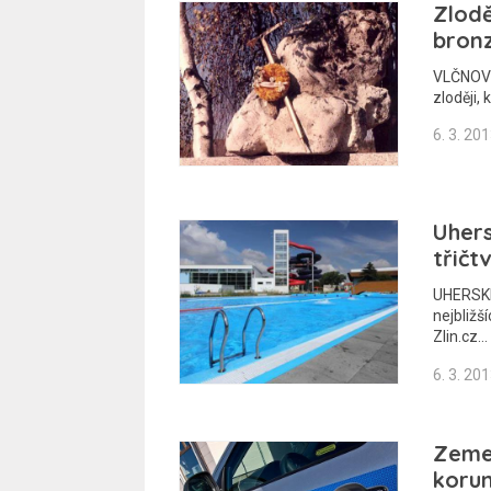
Zlodě
bronz
VLČNOV 
zloději,
6. 3. 20
Uhers
třičt
UHERSKÉ
nejbližš
Zlin.cz…
6. 3. 20
Zemed
koru