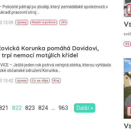
Policisté pátrají po zloději, který zemědělské společnosti v
kradl pracovní stroj…
Vs
13 13:09
zpravy
Hasiči a policie
UH
svě
VS
čovická Korunka pomáhá Davidovi,
 trpí nemocí motýlích křídel
CE – Ještě jeden rok potrvá veřejná sbírka, kterou vyhlásilo
ické občanské sdružení Korunka…
13 10:42
zpravy
Co se děje
Kraj
821
822
823
824
…
963
Další »
Vs