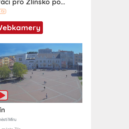
Webkamery
ín
ěstí Míru