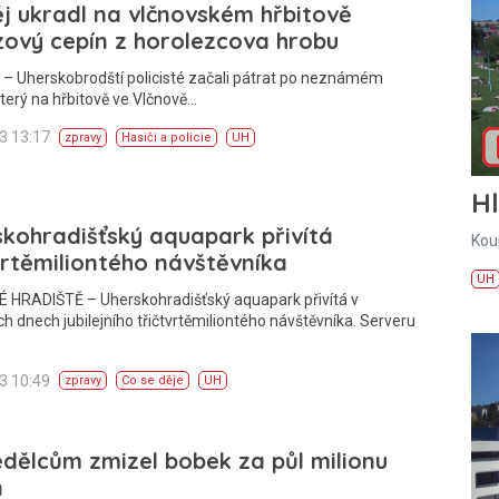
j ukradl na vlčnovském hřbitově
ový cepín z horolezcova hrobu
– Uherskobrodští policisté začali pátrat po neznámém
 který na hřbitově ve Vlčnově…
13 13:17
zpravy
Hasiči a policie
UH
H
kohradišťský aquapark přivítá
Kou
vrtěmiliontého návštěvníka
UH
 HRADIŠTĚ – Uherskohradišťský aquapark přivítá v
ích dnech jubilejního třičtvrtěmiliontého návštěvníka. Serveru
13 10:49
zpravy
Co se děje
UH
ělcům zmizel bobek za půl milionu
n