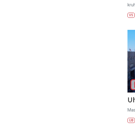
kru
VS
U
Mas
UB