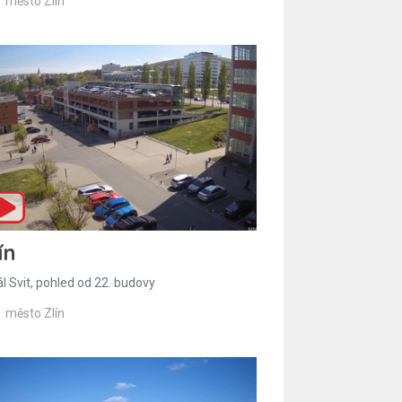
město Zlín
ín
l Svit, pohled od 22. budovy
město Zlín