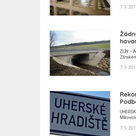
7. 3. 20
Žádný
havar
ZLÍN – 
Zlínském
7. 3. 20
Rekon
Podb
UHERSKÉ
Míkovicí
7. 3. 20