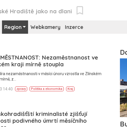
ské Hradiště jako na dlani
Region
Webkamery
Inzerce
MĚSTNANOST: Nezaměstnanost ve
kém kraji mírně stoupla
íra nezaměstnanosti v měsíci únoru vzrostla ve Zlínském
 mírně, z…
13 14:40
zpravy
Politika a ekonomika
Kraj
kohradišťští kriminalisté zjišťují
osti podivného úmrtí měsíčního