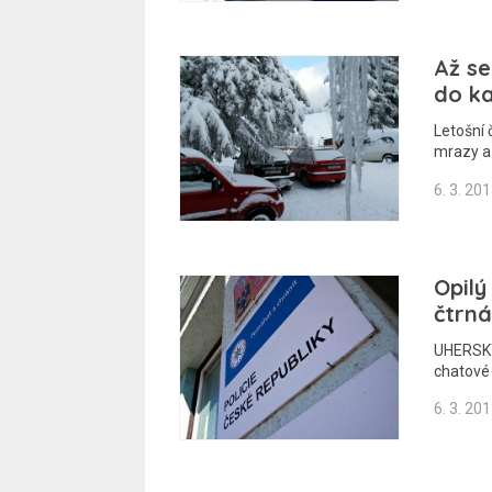
Až se
do k
Letošní 
mrazy a 
6. 3. 20
Opil
čtrná
UHERSKÝ
chatové 
6. 3. 20