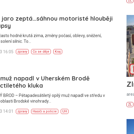
ZL
 jaro zeptá…sáhnou motoristé hlouběji
apsy
často hodně krutá zima, změny počasí, oblevy, sněžení,
solení silnic. To…
13 16:05
zpravy
Co se děje
Kraj
ý muž napadl v Uherském Brodě
Zl
ctiletého kluka
areá
 BROD – Pětapadesátiletý opilý muž napadl ve středu v
oblasti Brodské vinohrady…
ZL
13 14:01
zpravy
Hasiči a policie
UH