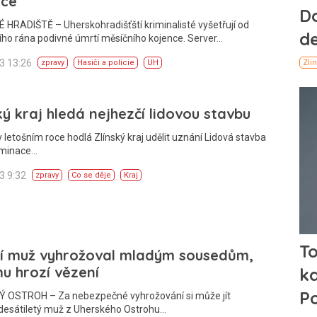
nce
HRADIŠTĚ – Uherskohradišťští kriminalisté vyšetřují od
ího rána podivné úmrtí měsíčního kojence. Server…
13 13:26
zpravy
Hasiči a policie
UH
ký kraj hledá nejhezčí lidovou stavbu
 v letošním roce hodlá Zlínský kraj udělit uznání Lidová stavba
ominace…
13 9:32
zpravy
Co se děje
Kraj
ší muž vyhrožoval mladým sousedům,
u hrozí vězení
 OSTROH – Za nebezpečné vyhrožování si může jít
edesátiletý muž z Uherského Ostrohu…