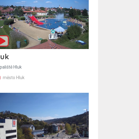
luk
paliště Hluk
město Hluk