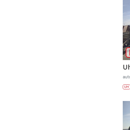
U
aut
UH