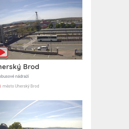
herský Brod
obusové nádraží
město Uherský Brod