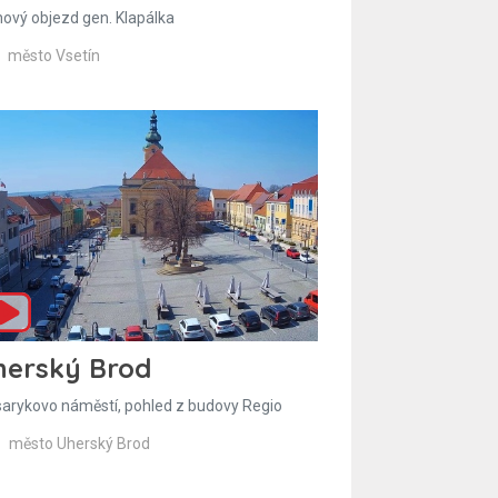
hový objezd gen. Klapálka
město Vsetín
herský Brod
arykovo náměstí, pohled z budovy Regio
město Uherský Brod