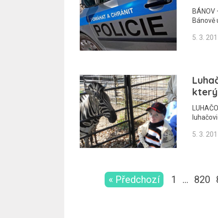
BÁNOV – 
Bánově u
5. 3. 20
Luha
který
LUHAČOVI
luhačov
5. 3. 20
« Předchozí
1
…
820