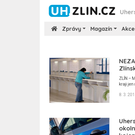
Uher
Zprávy
Magazín
Akce
NEZA
Zlíns
ZLÍN – M
kraji jen
8. 3. 20
Uhers
okoln