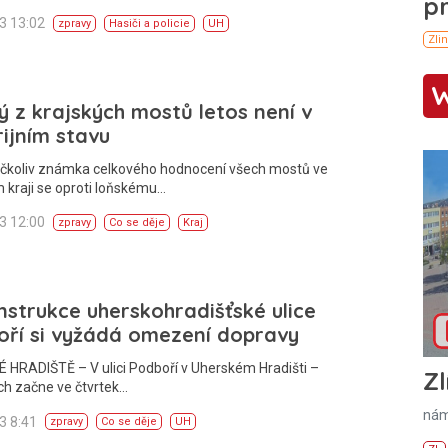
13 13:02
zpravy
Hasiči a policie
UH
 z krajských mostů letos není v
ijním stavu
Ačkoliv známka celkového hodnocení všech mostů ve
 kraji se oproti loňskému…
13 12:00
zpravy
Co se děje
Kraj
strukce uherskohradišťské ulice
oří si vyžádá omezení dopravy
 HRADIŠTĚ – V ulici Podboří v Uherském Hradišti –
Zl
ch začne ve čtvrtek…
nám
13 8:41
zpravy
Co se děje
UH