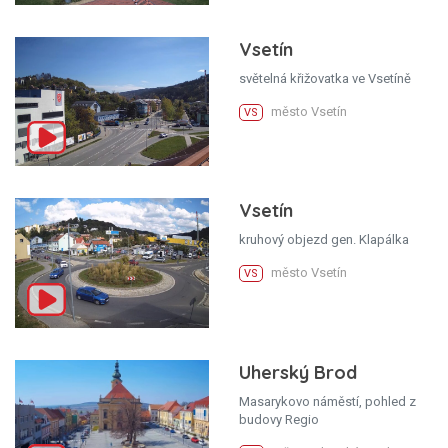
Vsetín
světelná křižovatka ve Vsetíně
město Vsetín
VS
Vsetín
kruhový objezd gen. Klapálka
město Vsetín
VS
Uherský Brod
Masarykovo náměstí, pohled z
budovy Regio