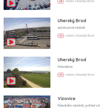
město Uherský Brod
UB
Uherský Brod
autobusové nádraží
město Uherský Brod
UH
Uherský Brod
Hvězdárna
město Uherský Brod
UH
Vizovice
Palackého náměstí, pohled od