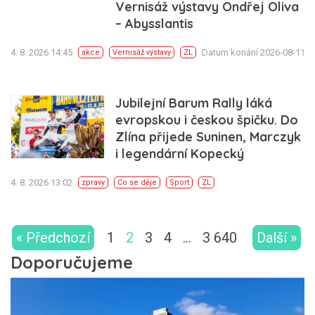
Vernisáž výstavy Ondřej Oliva
– Abysslantis
4. 8. 2026 14:45
Datum konání 2026-08-11
akce
Vernisáž výstavy
ZL
Jubilejní Barum Rally láká
evropskou i českou špičku. Do
Zlína přijede Suninen, Marczyk
i legendární Kopecký
4. 8. 2026 13:02
zpravy
Co se děje
Sport
ZL
« Předchozí
1
2
3
4
…
3 640
Další »