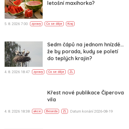
letošní maxihorka?
5. 8. 2026 7:00
zpravy
Co se děje
Kraj
Sedm čápů na jednom hnízdě…
že by porada, kudy se poletí
do teplých krajin?
4. 8. 2026 18:47
zpravy
Co se děje
ZL
Křest nové publikace Čiperova
vila
4. 8. 2026 18:38
Datum konání 2026-08-19
akce
Beseda
ZL