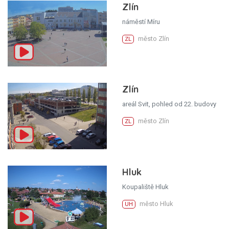
Zlín
náměstí Míru
město Zlín
ZL
Zlín
areál Svit, pohled od 22. budovy
město Zlín
ZL
Hluk
Koupaliště Hluk
město Hluk
UH