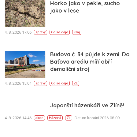
Horko jako v pekle, sucho
jako v lese
4. 8. 2026 17:06
zpravy
Co se děje
Kraj
Budova č. 34 půjde k zemi. Do
Baťova areálu míří obří
demoliční stroj
4. 8. 2026 15:04
zpravy
Co se děje
ZL
Japonští házenkáři ve Zlíně!
4. 8. 2026 14:46
Datum konání 2026-08-09
akce
Házená
ZL