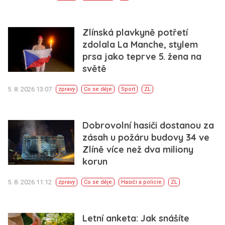
Zlínská plavkyně potřetí
zdolala La Manche, stylem
prsa jako teprve 5. žena na
světě
5. 8. 2026 13:07
zpravy
Co se děje
Sport
ZL
Dobrovolní hasiči dostanou za
zásah u požáru budovy 34 ve
Zlíně více než dva miliony
korun
5. 8. 2026 11:12
zpravy
Co se děje
Hasiči a policie
ZL
Letní anketa: Jak snášíte