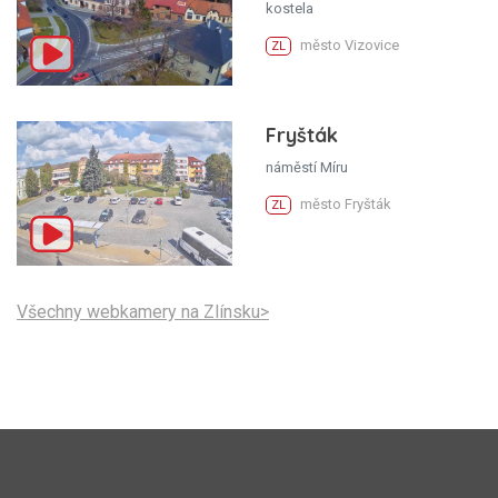
kostela
město Vizovice
ZL
Fryšták
náměstí Míru
město Fryšták
ZL
Všechny webkamery na Zlínsku>