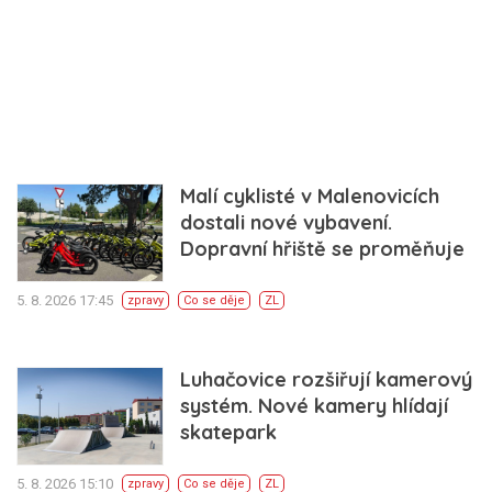
Malí cyklisté v Malenovicích
dostali nové vybavení.
Dopravní hřiště se proměňuje
5. 8. 2026 17:45
zpravy
Co se děje
ZL
Luhačovice rozšiřují kamerový
systém. Nové kamery hlídají
skatepark
5. 8. 2026 15:10
zpravy
Co se děje
ZL