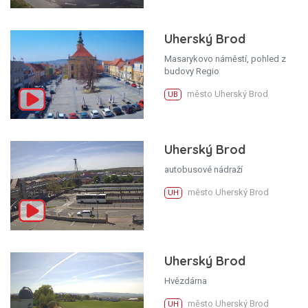
Uherský Brod
Masarykovo náměstí, pohled z
budovy Regio
město Uherský Brod
UB
Uherský Brod
autobusové nádraží
město Uherský Brod
UH
Uherský Brod
Hvězdárna
město Uherský Brod
UH