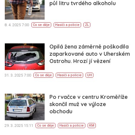
půl litru tvrdého alkoholu
8. 4. 2025 7:00
Co se děje
Hasiči a policie
ZL
Opilá žena záměrně poškodila
zaparkované auto v Uherském
Ostrohu. Hrozí jí vězení
31. 3. 2025 7:00
Co se děje
Hasiči a policie
UH
Po rvačce v centru Kroměříže
skončil muž ve výloze
obchodu
29. 3. 2025 15:11
Co se děje
Hasiči a policie
KM