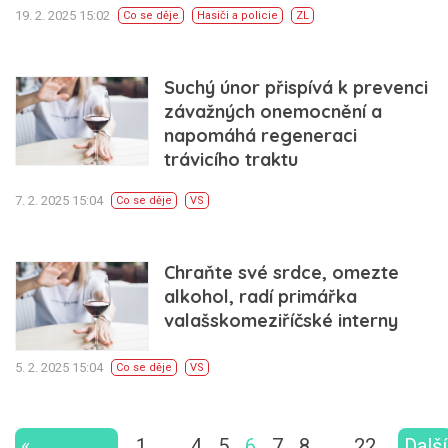
19. 2. 2025 15:02
Co se děje
Hasiči a policie
ZL
Suchý únor přispívá k prevenci
závažných onemocnění a
napomáhá regeneraci
trávicího traktu
7. 2. 2025 15:04
Co se děje
VS
Chraňte své srdce, omezte
alkohol, radí primářka
valašskomeziříčské interny
5. 2. 2025 15:04
Co se děje
VS
«
1
…
4
5
6
7
8
…
22
Další