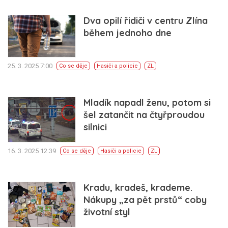
Dva opilí řidiči v centru Zlína
během jednoho dne
25. 3. 2025 7:00
Co se děje
Hasiči a policie
ZL
Mladík napadl ženu, potom si
šel zatančit na čtyřproudou
silnici
16. 3. 2025 12:39
Co se děje
Hasiči a policie
ZL
Kradu, kradeš, krademe.
Nákupy „za pět prstů“ coby
životní styl