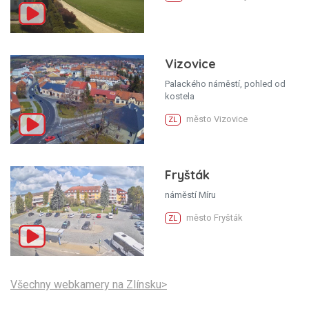
Vizovice
Palackého náměstí, pohled od
kostela
město Vizovice
ZL
Fryšták
náměstí Míru
město Fryšták
ZL
Všechny webkamery na Zlínsku>