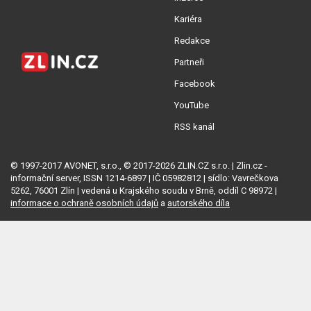
Kariéra
Redakce
Partneři
Facebook
YouTube
RSS kanál
© 1997-2017 AVONET, s.r.o., © 2017-2026 ZLIN.CZ s.r.o. | Zlin.cz -
informační server, ISSN 1214-6897 | IČ 05982812 | sídlo: Vavrečkova
5262, 76001 Zlín | vedená u Krajského soudu v Brně, oddíl C 98972 |
informace o ochraně osobních údajů
a
autorského díla