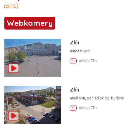
Webkamery
Zlín
náměstí Míru
město Zlín
ZL
Zlín
areál Svit, pohled od 22. budovy
město Zlín
ZL