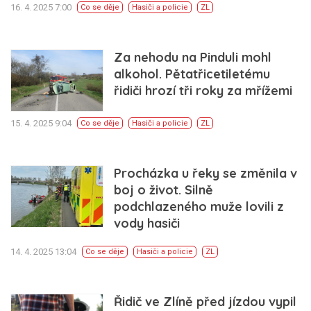
16. 4. 2025 7:00
Co se děje
Hasiči a policie
ZL
Za nehodu na Pinduli mohl
alkohol. Pětatřicetiletému
řidiči hrozí tři roky za mřížemi
15. 4. 2025 9:04
Co se děje
Hasiči a policie
ZL
Procházka u řeky se změnila v
boj o život. Silně
podchlazeného muže lovili z
vody hasiči
14. 4. 2025 13:04
Co se děje
Hasiči a policie
ZL
Řidič ve Zlíně před jízdou vypil