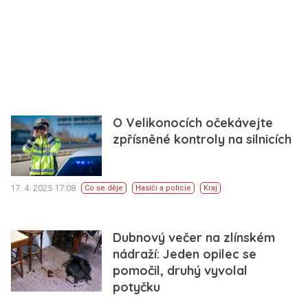
O Velikonocích očekávejte
zpřísněné kontroly na silnicích
17. 4. 2025 17:08
Co se děje
Hasiči a policie
Kraj
Dubnový večer na zlínském
nádraží: Jeden opilec se
pomočil, druhý vyvolal
potyčku