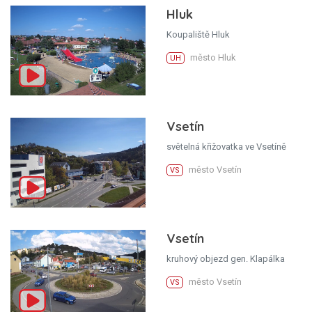
Hluk
Koupaliště Hluk
město Hluk
UH
Vsetín
světelná křižovatka ve Vsetíně
město Vsetín
VS
Vsetín
kruhový objezd gen. Klapálka
město Vsetín
VS