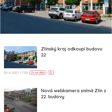
Zlínský kraj odkoupí budovu
22
30. 6. 2021 17:04
Co se děje
ZL
Nová webkamera snímá Zlín z
22. budovy