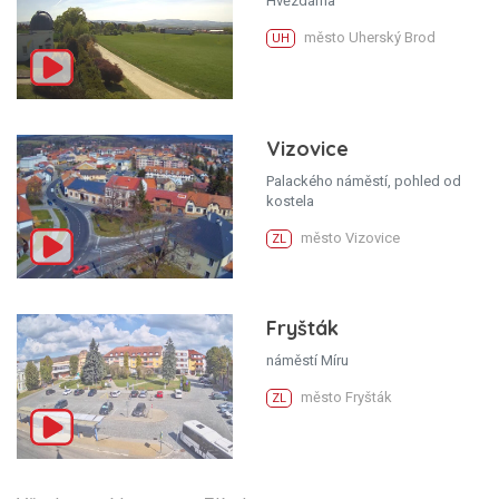
Hvězdárna
město Uherský Brod
UH
Vizovice
Palackého náměstí, pohled od
kostela
město Vizovice
ZL
Fryšták
náměstí Míru
město Fryšták
ZL