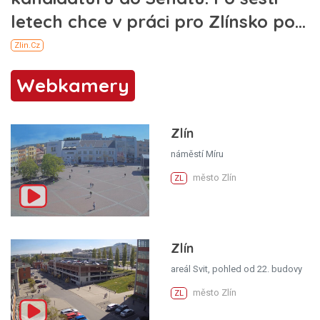
Webkamery
Zlín
náměstí Míru
město Zlín
ZL
Zlín
areál Svit, pohled od 22. budovy
město Zlín
ZL