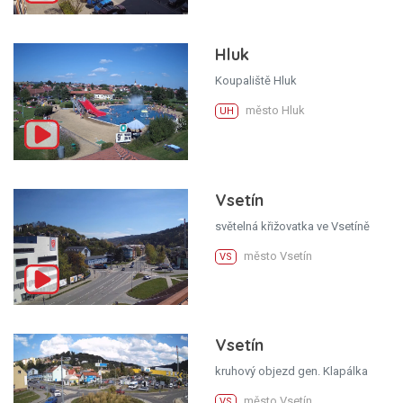
Hluk
Koupaliště Hluk
město Hluk
UH
Vsetín
světelná křižovatka ve Vsetíně
město Vsetín
VS
Vsetín
kruhový objezd gen. Klapálka
město Vsetín
VS