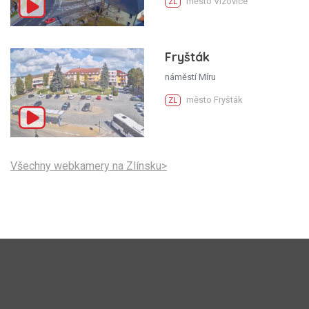
město Vizovice
ZL
Fryšták
náměstí Míru
město Fryšták
ZL
Všechny webkamery na Zlínsku>