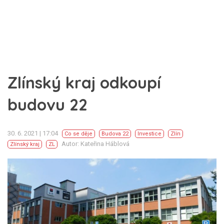
Zlínský kraj odkoupí
budovu 22
30. 6. 2021 | 17:04
Co se děje
Budova 22
Investice
Zlín
Autor: Kateřina Háblová
Zlínský kraj
ZL