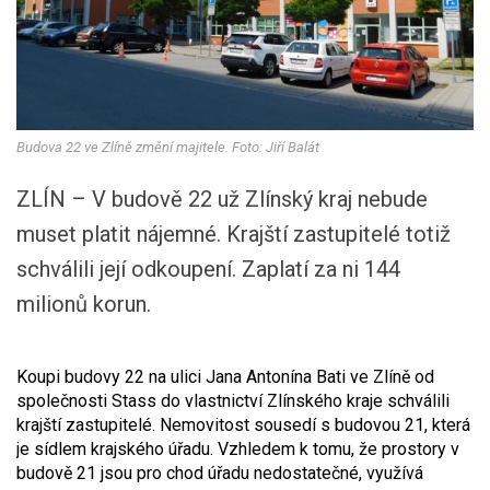
Budova 22 ve Zlíně změní majitele. Foto: Jiří Balát
ZLÍN – V budově 22 už Zlínský kraj nebude
muset platit nájemné. Krajští zastupitelé totiž
schválili její odkoupení. Zaplatí za ni 144
milionů korun.
Koupi budovy 22 na ulici Jana Antonína Bati ve Zlíně od
společnosti Stass do vlastnictví Zlínského kraje schválili
krajští zastupitelé. Nemovitost sousedí s budovou 21, která
je sídlem krajského úřadu. Vzhledem k tomu, že prostory v
budově 21 jsou pro chod úřadu nedostatečné, využívá