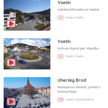
Vsetín
světelná křižovatka ve Vsetíně
město Vsetín
VS
Vsetín
kruhový objezd gen. Klapálka
město Vsetín
VS
Uherský Brod
Masarykovo náměstí, pohled z
budovy Regio
město Uherský Brod
UB