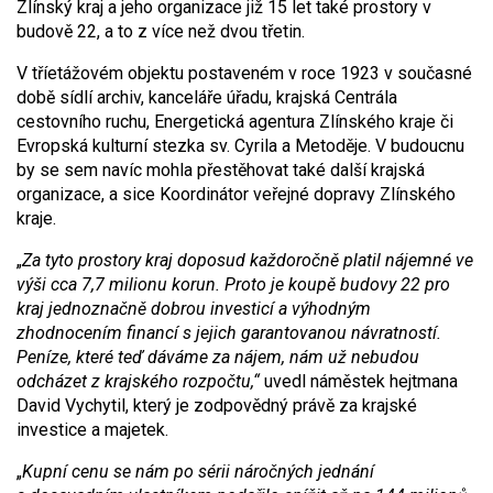
Zlínský kraj a jeho organizace již 15 let také prostory v
budově 22, a to z více než dvou třetin.
V tříetážovém objektu postaveném v roce 1923 v současné
době sídlí archiv, kanceláře úřadu, krajská Centrála
cestovního ruchu, Energetická agentura Zlínského kraje či
Evropská kulturní stezka sv. Cyrila a Metoděje. V budoucnu
by se sem navíc mohla přestěhovat také další krajská
organizace, a sice Koordinátor veřejné dopravy Zlínského
kraje.
„
Za tyto prostory kraj doposud každoročně platil nájemné ve
výši cca 7,7 milionu korun. Proto je koupě budovy 22 pro
kraj jednoznačně dobrou investicí a výhodným
zhodnocením financí s jejich garantovanou návratností.
Peníze, které teď dáváme za nájem, nám už nebudou
odcházet z krajského rozpočtu,“
uvedl náměstek hejtmana
David Vychytil, který je zodpovědný právě za krajské
investice a majetek.
„
Kupní cenu se nám po sérii náročných jednání