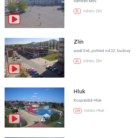
náměstí Míru
město Zlín
ZL
Zlín
areál Svit, pohled od 22. budovy
město Zlín
ZL
Hluk
Koupaliště Hluk
město Hluk
UH