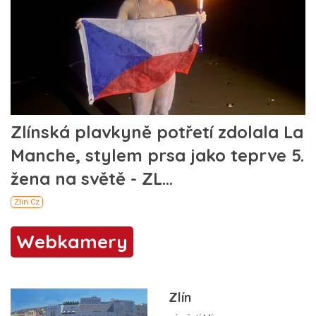
Webkamery
Zlín