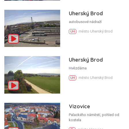
Uherský Brod
autobusové nádraží
město Uherský Brod
UH
Uherský Brod
Hvězdárna
město Uherský Brod
UH
Vizovice
Palackého náměstí, pohled od
kostela