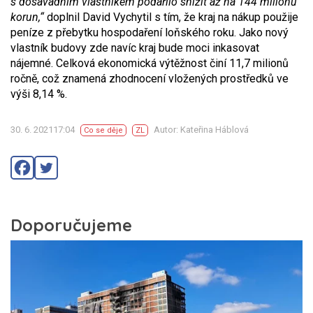
s dosavadním vlastníkem podařilo snížit až na 144 milionů
korun,“
doplnil David Vychytil s tím, že kraj na nákup použije
peníze z přebytku hospodaření loňského roku. Jako nový
vlastník budovy zde navíc kraj bude moci inkasovat
nájemné. Celková ekonomická výtěžnost činí 11,7 milionů
ročně, což znamená zhodnocení vložených prostředků ve
výši 8,14 %.
30. 6. 202117:04
Autor: Kateřina Háblová
Co se děje
ZL