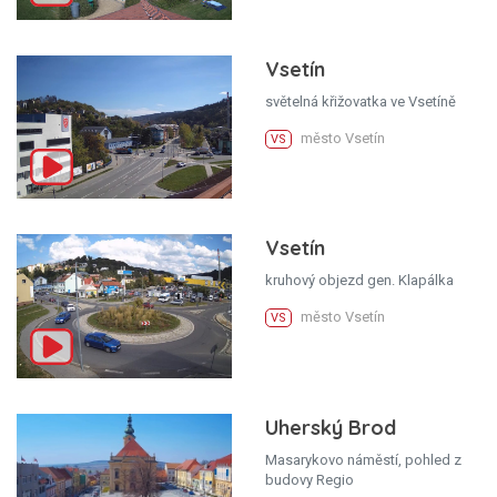
Vsetín
světelná křižovatka ve Vsetíně
město Vsetín
VS
Vsetín
kruhový objezd gen. Klapálka
město Vsetín
VS
Uherský Brod
Masarykovo náměstí, pohled z
budovy Regio