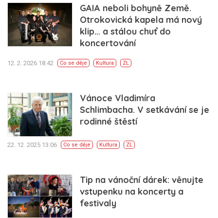
GAIA neboli bohyně Země.
Otrokovická kapela má nový
klip… a stálou chuť do
koncertování
12. 2. 2026 18:42
Co se děje
Kultura
ZL
Vánoce Vladimíra
Schlimbacha. V setkávání se je
rodinné štěstí
22. 12. 2025 13:06
Co se děje
Kultura
ZL
Tip na vánoční dárek: věnujte
vstupenku na koncerty a
festivaly