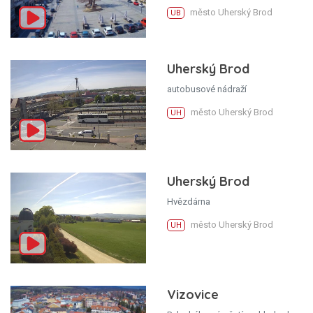
město Uherský Brod
UB
Uherský Brod
autobusové nádraží
město Uherský Brod
UH
Uherský Brod
Hvězdárna
město Uherský Brod
UH
Vizovice