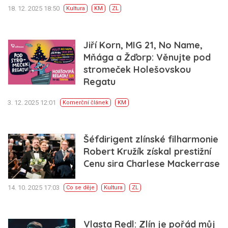
18. 12. 2025 18:50
Kultura
KM
ZL
Jiří Korn, MIG 21, No Name,
Mňága a Žďorp: Věnujte pod
stromeček Holešovskou
Regatu
3. 12. 2025 12:01
Komerční článek
KM
Šéfdirigent zlínské filharmonie
Robert Kružík získal prestižní
Cenu sira Charlese Mackerrase
14. 10. 2025 17:03
Co se děje
Kultura
ZL
Vlasta Redl: Zlín je pořád můj