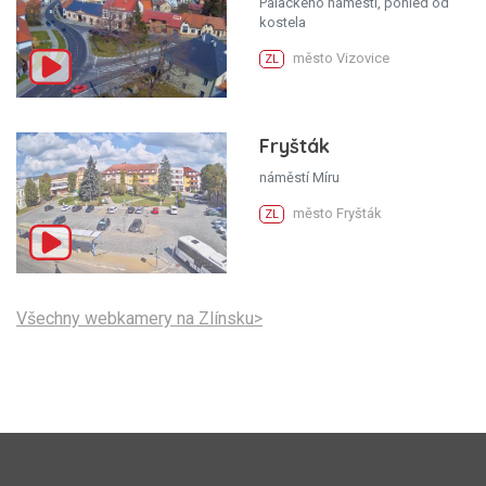
Palackého náměstí, pohled od
kostela
město Vizovice
ZL
Fryšták
náměstí Míru
město Fryšták
ZL
Všechny webkamery na Zlínsku>