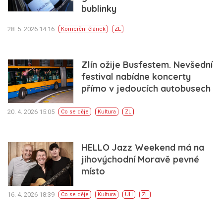
bublinky
28. 5. 2026 14:16
Komerční článek
ZL
Zlín ožije Busfestem. Nevšední
festival nabídne koncerty
přímo v jedoucích autobusech
20. 4. 2026 15:05
Co se děje
Kultura
ZL
HELLO Jazz Weekend má na
jihovýchodní Moravě pevné
místo
16. 4. 2026 18:39
Co se děje
Kultura
UH
ZL