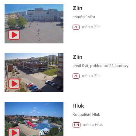
Zlín
náměstí Míru
město Zlín
ZL
Zlín
areál Svit, pohled od 22. budovy
město Zlín
ZL
Hluk
Koupaliště Hluk
město Hluk
UH