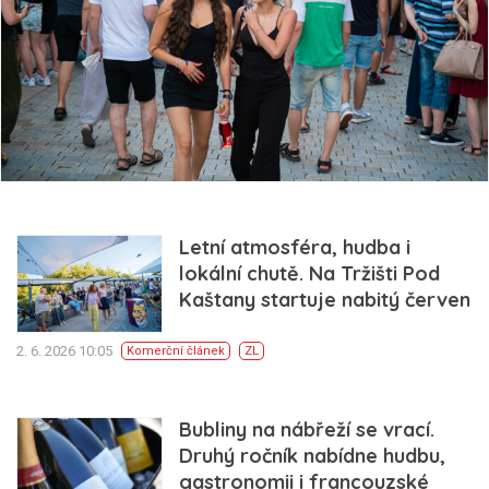
Letní atmosféra, hudba i
lokální chutě. Na Tržišti Pod
Kaštany startuje nabitý červen
2. 6. 2026 10:05
Komerční článek
ZL
Bubliny na nábřeží se vrací.
Druhý ročník nabídne hudbu,
gastronomii i francouzské