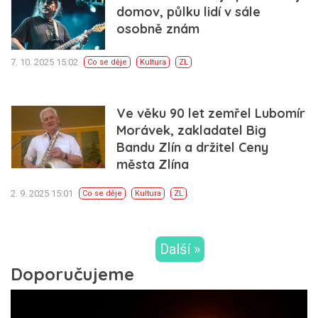
domov, půlku lidí v sále
osobně znám
7. 10. 2025 15:02
Co se děje
Kultura
ZL
Ve věku 90 let zemřel Lubomír
Morávek, zakladatel Big
Bandu Zlín a držitel Ceny
města Zlína
2. 9. 2025 15:01
Co se děje
Kultura
ZL
Další »