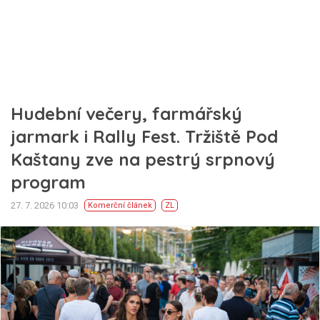
Hudební večery, farmářský
jarmark i Rally Fest. Tržiště Pod
Kaštany zve na pestrý srpnový
program
27. 7. 2026 10:03
Komerční článek
ZL