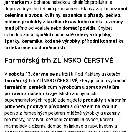
jarmarkem
s bohatou nabídkou lokálních produktů a
doprovodným hudebním programem. Stánky zaplní
sezonní
zelenina a ovoce
,
květiny
,
sazenice
a
přísady
,
pečivo
,
mléčné produkty z kozího
i
kravského mléka
,
uzeniny
,
med
přímo od včelaře nebo
domácí povidla
. Chybět
nebudou ani
originální ručně šité oděvy
a
doplňky
,
šperky
,
keramika
,
kožené výrobky
,
přírodní kosmetika
či
dekorace do domácnosti
.
Farmářský trh ZLÍNSKO ČERSTVĚ
V
sobotu 13. června
se na tržišti Pod Kaštany uskuteční
farmářský trh ZLÍNSKO ČERSTVĚ
, který je určen výhradně
farmářům
,
zemědělcům
,
výrobcům
a
zpracovatelům
potravin
z našeho kraje
. Místo anonymních
supermarketových regálů zde najdete
produkty s vlastním
příběhem
,
poctivým původem
a
důrazem na kvalitu
:
pečivo z řemeslných pekáren, mléčné výrobky a uzeniny,
bio mošty, čerstvou sezonní zeleninu a ovoce, koření,
marmelády a džemy, domácí bylinkové sirupy, květiny a