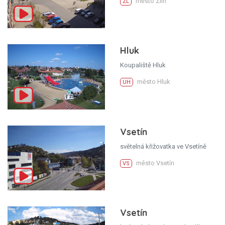
město Zlín
ZL
Hluk
Koupaliště Hluk
město Hluk
UH
Vsetín
světelná křižovatka ve Vsetíně
město Vsetín
VS
Vsetín