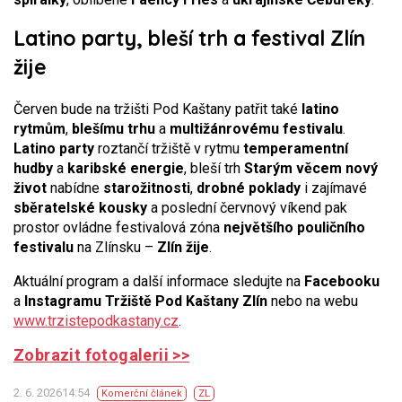
Latino party, bleší trh a festival Zlín
žije
Červen bude na tržišti Pod Kaštany patřit také
latino
rytmům
,
blešímu trhu
a
multižánrovému festivalu
.
Latino party
roztančí tržiště v rytmu
temperamentní
hudby
a
karibské energie
, bleší trh
Starým věcem nový
život
nabídne
starožitnosti
,
drobné poklady
i zajímavé
sběratelské kousky
a poslední červnový víkend pak
prostor ovládne festivalová zóna
největšího pouličního
festivalu
na Zlínsku –
Zlín žije
.
Aktuální program a další informace sledujte na
Facebooku
a
Instagramu
Tržiště Pod Kaštany Zlín
nebo na webu
www.trzistepodkastany.cz
.
Zobrazit fotogalerii >>
2. 6. 202614:54
Komerční článek
ZL