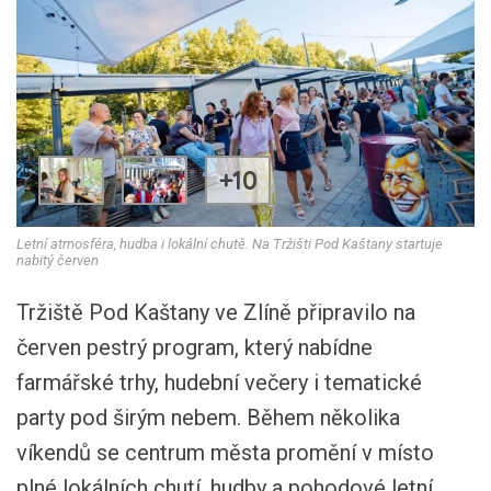
+10
Letní atmosféra, hudba i lokální chutě. Na Tržišti Pod Kaštany startuje
nabitý červen
Tržiště Pod Kaštany ve Zlíně připravilo na
červen pestrý program, který nabídne
farmářské trhy, hudební večery i tematické
party pod širým nebem. Během několika
víkendů se centrum města promění v místo
plné lokálních chutí, hudby a pohodové letní