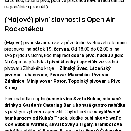
sazenice, točené pivo, poctivě praženou kávu a řadu dalších
regionálních produktů.
(Májové) pivní slavnosti s Open Air
Rockotékou
(Májové) pivní slavnosti se z původního květnového termínu
přesouvají na
pátek 19. června
. Od 18.00 do 02.00 si na
své přijdou všichni, kdo mají rádi
dobré pivo
,
hudbu
a
jídlo
.
Na čepu se představí
pivní klasiky
i
speciály
ze sedmi
pivovarů Zlínského kraje –
Zlínský Švec
,
Lázeňský
pivovar Luhačovice
,
Pivovar Maxmilián
,
Pivovar
Záhlinice
,
Minipivovar Rotor
,
Topolský pivovar
a
Pivo
König
.
Pivní nabídku doplní
šumivá vína Světa Bublin
,
míchané
drinky z Garden’s Catering Bar
a
bohatá gastro nabídka
s pestrým výběrem specialit. Chybět nebudou
vyhlášené
hamburgery od Kuba’s Truck
, sladké
bublinkové wafle
K&K Bubble Waffles
,
škvarkovky
a
frgály
,
bramborové
spirálky
, oblíbené
Faency Fries
a
ukrajinské Čebureky
.