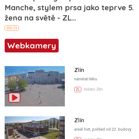
Webkamery
Zlín
náměstí Míru
město Zlín
ZL
Zlín
areál Svit, pohled od 22. budovy