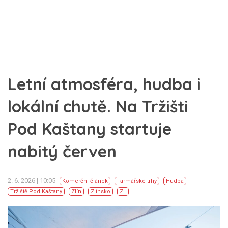
Letní atmosféra, hudba i
lokální chutě. Na Tržišti
Pod Kaštany startuje
nabitý červen
2. 6. 2026 | 10:05
Komerční článek
Farmářské trhy
Hudba
Tržiště Pod Kaštany
Zlín
Zlínsko
ZL