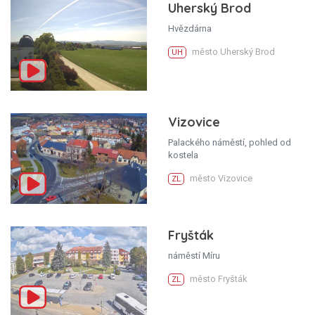
Uherský Brod
Hvězdárna
město Uherský Brod
UH
Vizovice
Palackého náměstí, pohled od
kostela
město Vizovice
ZL
Fryšták
náměstí Míru
město Fryšták
ZL