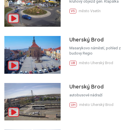
kruhový objezd gen. Klapálka
město Vsetín
VS
Uherský Brod
Masarykovo náměstí, pohled z
budovy Regio
město Uherský Brod
UB
Uherský Brod
autobusové nádraží
město Uherský Brod
UH