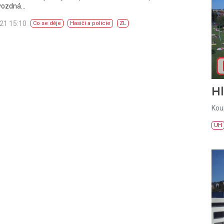
Hvozdná…
021 15:10
Co se děje
Hasiči a policie
ZL
H
Kou
UH