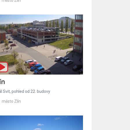
město Zlín
ín
l Svit, pohled od 22. budovy
město Zlín