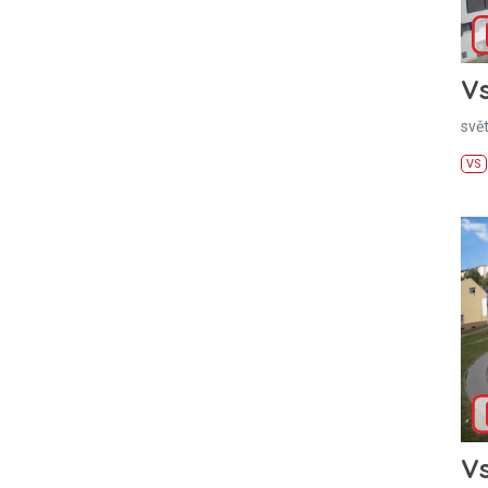
Vs
svě
VS
Vs