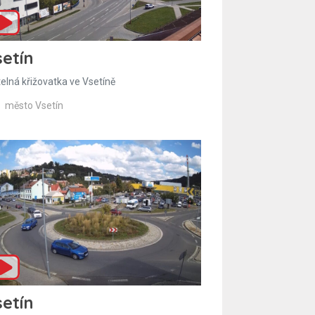
etín
telná křižovatka ve Vsetíně
město Vsetín
etín