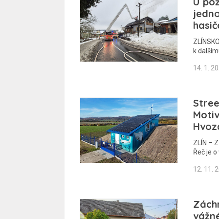
U po
jedno
hasič
ZLÍNSKO 
k další
14. 1. 2
Stree
Moti
Hvoz
ZLÍN – Z
Řeč je 
12. 11. 
Záchr
vážné