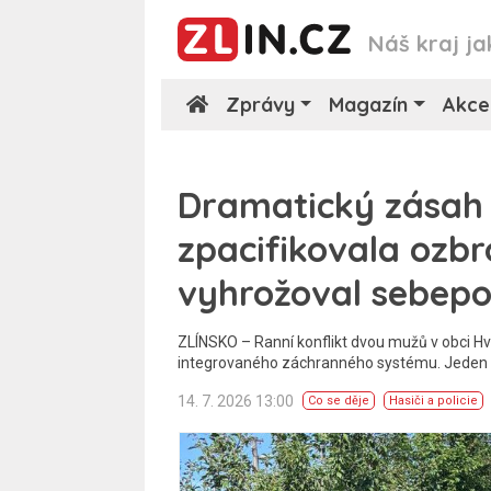
Náš kraj ja
Zprávy
Magazín
Akce
Dramatický zásah 
zpacifikovala ozb
vyhrožoval sebep
ZLÍNSKO – Ranní konflikt dvou mužů v obci Hv
integrovaného záchranného systému. Jeden z
14. 7. 2026 13:00
Co se děje
Hasiči a policie