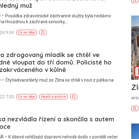
ZL
hledný muž
 – Posádka zdravotnické záchranné služby byla nedávno
 na Hvozdnou k záchraně seniorky,…
024 9:04
Co se děje
ZL
 a zdrogovaný mladík se chtěl ve
né vloupat do tří domů. Policisté ho
 zakrváceného v kůlně
– Čtyřiadvacetiletý muž ze Zlína se chtěl v noci z pátka na
Zl
023 7:00
Co se děje
Hasiči a policie
ZL
areá
ZL
ka nezvládla řízení a skončila s autem
toce
– K děsivě vyhlížející dopravní nehodě došlo v pondělí večer