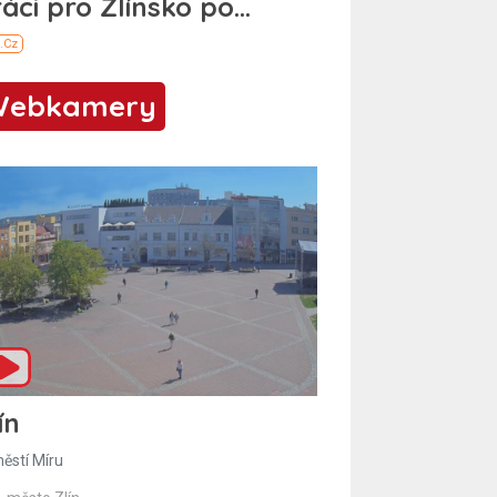
Webkamery
ín
ěstí Míru