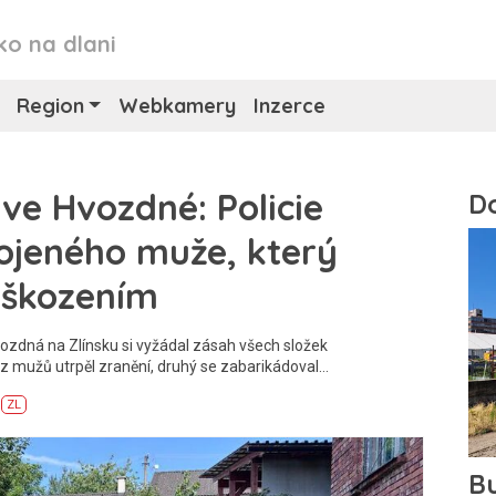
ko na dlani
Region
Webkamery
Inzerce
ve Hvozdné: Policie
rojeného muže, který
oškozením
ozdná na Zlínsku si vyžádal zásah všech složek
 mužů utrpěl zranění, druhý se zabarikádoval…
ZL