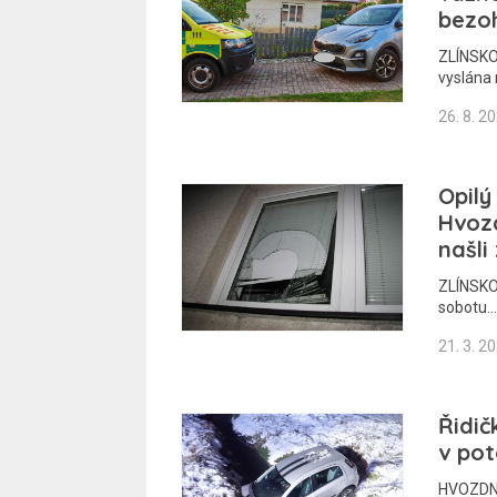
bezo
ZLÍNSKO
vyslána
26. 8. 2
Opilý
Hvozd
našli
ZLÍNSKO 
sobotu…
21. 3. 2
Řidič
v po
HVOZDNÁ 