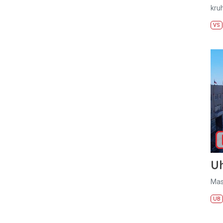
kru
VS
U
Mas
UB