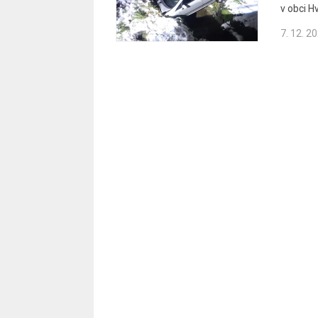
v obci 
7. 12. 2