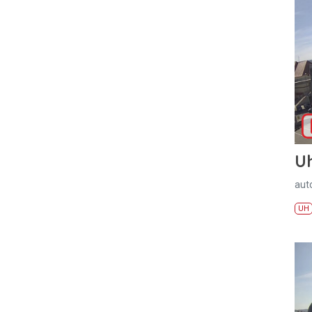
U
aut
UH