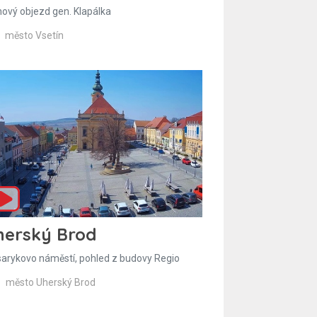
hový objezd gen. Klapálka
město Vsetín
herský Brod
arykovo náměstí, pohled z budovy Regio
město Uherský Brod