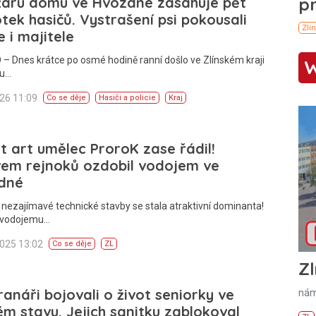
žáru domu ve Hvozdné zasahuje pět
tek hasičů. Vystrašení psi pokousali
e i majitele
– Dnes krátce po osmé hodině ranní došlo ve Zlínském kraji
mu…
026 11:09
Co se děje
Hasiči a policie
Kraj
t art umělec ProroK zase řádil!
vem rejnoků ozdobil vodojem ve
dné
 nezajímavé technické stavby se stala atraktivní dominanta!
o vodojemu…
2025 13:02
Co se děje
ZL
Zl
anáři bojovali o život seniorky ve
nám
m stavu. Jejich sanitku zablokoval