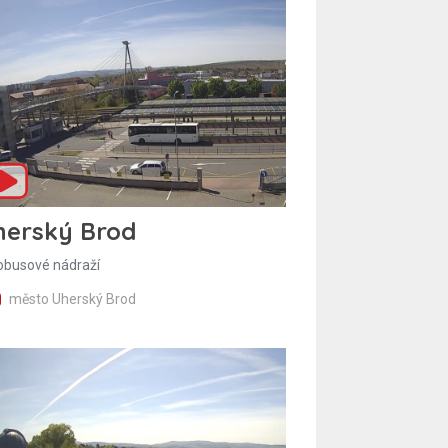
herský Brod
obusové nádraží
město Uherský Brod