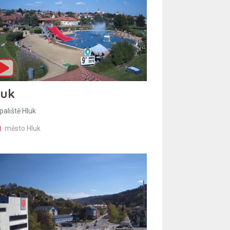
luk
paliště Hluk
město Hluk