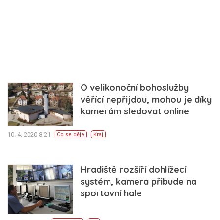
O velikonoční bohoslužby
věřící nepřijdou, mohou je díky
kamerám sledovat online
10. 4. 2020 8:21
Co se děje
Kraj
Hradiště rozšíří dohlížecí
systém, kamera přibude na
sportovní hale