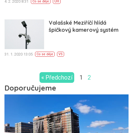
4. 2. 2020 8:31
Co se děje
UH
Valašské Meziříčí hlídá
špičkový kamerový systém
31. 1. 2020 13:05
Co se děje
VS
« Předchozí
1
2