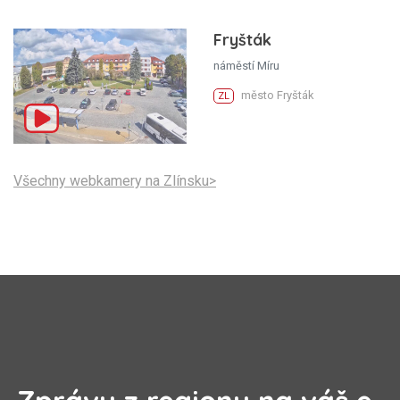
Fryšták
náměstí Míru
město Fryšták
ZL
Všechny webkamery na Zlínsku>