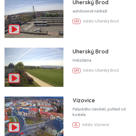
Uherský Brod
autobusové nádraží
město Uherský Brod
UH
Uherský Brod
Hvězdárna
město Uherský Brod
UH
Vizovice
Palackého náměstí, pohled od
kostela
město Vizovice
ZL