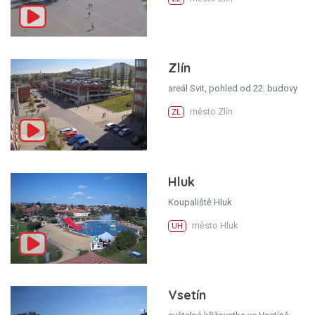
Zlín
areál Svit, pohled od 22. budovy
město Zlín
ZL
Hluk
Koupaliště Hluk
město Hluk
UH
Vsetín