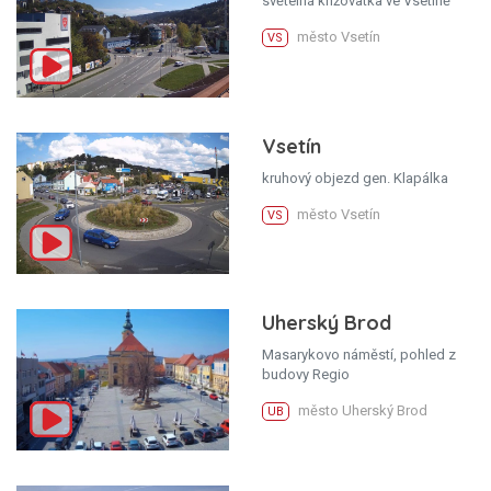
světelná křižovatka ve Vsetíně
město Vsetín
VS
Vsetín
kruhový objezd gen. Klapálka
město Vsetín
VS
Uherský Brod
Masarykovo náměstí, pohled z
budovy Regio
město Uherský Brod
UB