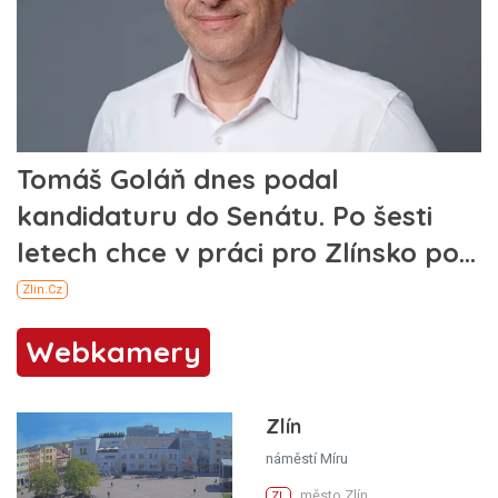
Webkamery
Zlín
náměstí Míru
město Zlín
ZL