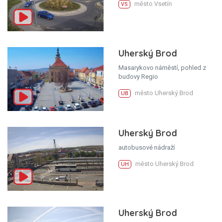
město Vsetín
VS
Uherský Brod
Masarykovo náměstí, pohled z
budovy Regio
město Uherský Brod
UB
Uherský Brod
autobusové nádraží
město Uherský Brod
UH
Uherský Brod