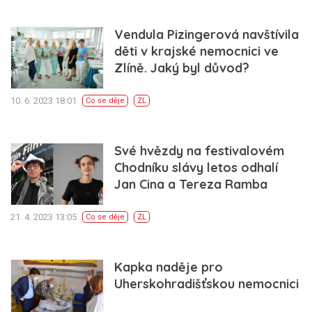
Vendula Pizingerová navštívila
děti v krajské nemocnici ve
Zlíně. Jaký byl důvod?
10. 6. 2023 18:01
Co se děje
ZL
Své hvězdy na festivalovém
Chodníku slávy letos odhalí
Jan Cina a Tereza Ramba
21. 4. 2023 13:05
Co se děje
ZL
Kapka naděje pro
Uherskohradišťskou nemocnici