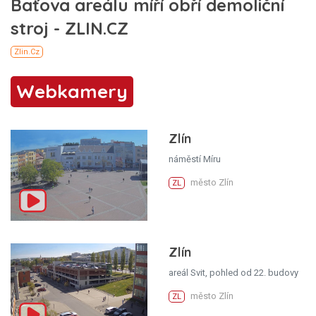
Webkamery
Zlín
náměstí Míru
město Zlín
ZL
Zlín
areál Svit, pohled od 22. budovy
město Zlín
ZL