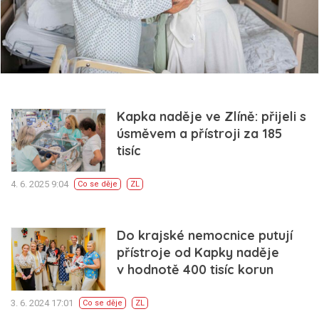
Kapka naděje ve Zlíně: přijeli s
úsměvem a přístroji za 185
tisíc
4. 6. 2025 9:04
Co se děje
ZL
Do krajské nemocnice putují
přístroje od Kapky naděje
v hodnotě 400 tisíc korun
3. 6. 2024 17:01
Co se děje
ZL