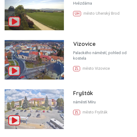
Hvězdárna
město Uherský Brod
UH
Vizovice
Palackého náměstí, pohled od
kostela
město Vizovice
ZL
Fryšták
náměstí Míru
město Fryšták
ZL