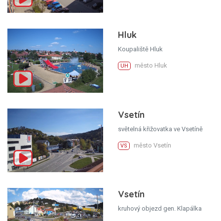
Hluk
Koupaliště Hluk
město Hluk
UH
Vsetín
světelná křižovatka ve Vsetíně
město Vsetín
VS
Vsetín
kruhový objezd gen. Klapálka