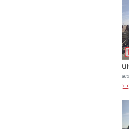
U
aut
UH