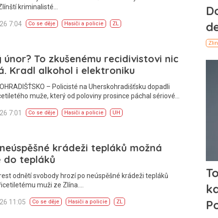
Zlínští kriminalisté…
026 7:04
Co se děje
Hasiči a policie
ZL
 únor? To zkušenému recidivistovi nic
á. Kradl alkohol i elektroniku
HRADIŠŤSKO – Policisté na Uherskohradišťsku dopadli
cetiletého muže, který od poloviny prosince páchal sériové…
026 7:01
Co se děje
Hasiči a policie
UH
 neúspěšné krádeži tepláků možná
 do tepláků
rest odnětí svobody hrozí po neúspěšné krádeži tepláků
icetiletému muži ze Zlína.…
026 11:05
Co se děje
Hasiči a policie
ZL