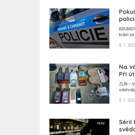
Pokus
polici
BRUMOV-B
krást ze
5. 1. 20
Na vá
Při ú
ZLÍN – V
odehrál
2. 1. 20
Sérii
svědo