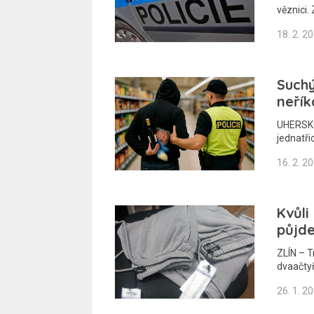
věznici. 
18. 2. 2
Suchý
neřík
UHERSKO
jednatři
16. 2. 2
Kvůli
půjde
ZLÍN – T
dvaačtyř
26. 1. 2