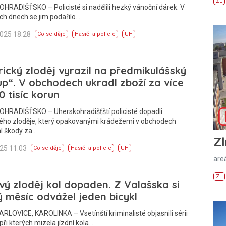
ZL
RADIŠŤSKO – Policisté si nadělili hezký vánoční dárek. V
ch dnech se jim podařilo…
2025 18:28
Co se děje
Hasiči a policie
UH
ický zloděj vyrazil na předmikulášský
p“. V obchodech ukradl zboží za více
0 tisíc korun
HRADIŠŤSKO – Uherskohradišťští policisté dopadli
kého zloděje, který opakovanými krádežemi v obchodech
l škody za…
Zl
025 11:03
Co se děje
Hasiči a policie
UH
areá
ZL
vý zloděj kol dopaden. Z Valašska si
 měsíc odvážel jeden bicykl
RLOVICE, KAROLINKA – Vsetínští kriminalisté objasnili sérii
 při kterých mizela jízdní kola…