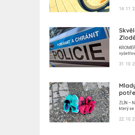
14. 11. 
Skvěl
Zlodě
KROMĚŘÍŽ
vyšetřov
31. 10. 
Mladý
potř
ZLÍN – N
který se
22. 10. 