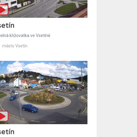
etín
telná křižovatka ve Vsetíně
město Vsetín
etín