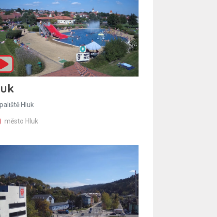
luk
paliště Hluk
město Hluk