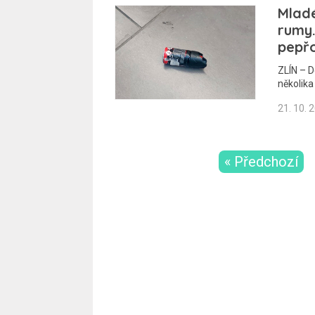
Mladé
rumy.
pepřo
ZLÍN – D
několika
21. 10. 
« Předchozí