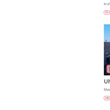
kru
VS
U
Mas
UB