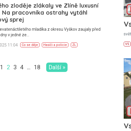
ho zloděje zlákaly ve Zlíně luxusní
 Na pracovníka ostrahy vytáhl
vý sprej
Vs
evatenáctiletého mladíka z okresu Vyškov zaujaly před
svě
 dny v jedné ze…
VS
2025 11:04
Co se děje
Hasiči a policie
ZL
1
2
3
4
…
18
Další »
Vs