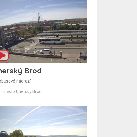
herský Brod
obusové nádraží
město Uherský Brod