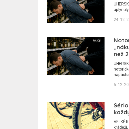
UHERSKOH
uplynulý
24. 12. 
Notor
„náku
než 2
UHERSKO
notoric
napácha
5. 12. 2
Sério
každý
VELKÉ KA
krádeží,