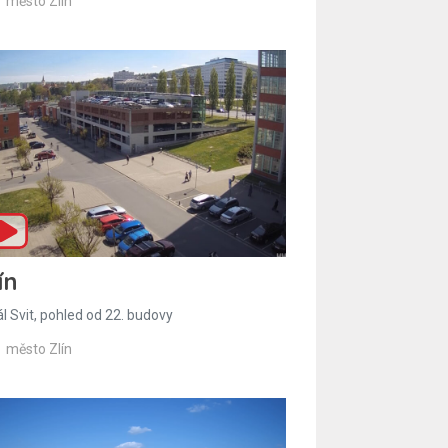
město Zlín
ín
l Svit, pohled od 22. budovy
město Zlín