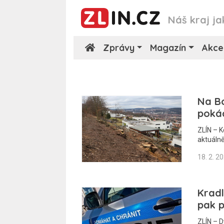
Náš kraj ja
Zprávy
Magazín
Akce
Na B
pokác
ZLÍN – K
aktuálně
18. 2. 2
Kradl
pak p
ZLÍN – D