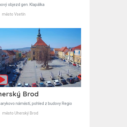
hový objezd gen. Klapálka
město Vsetín
herský Brod
arykovo náměstí, pohled z budovy Regio
město Uherský Brod