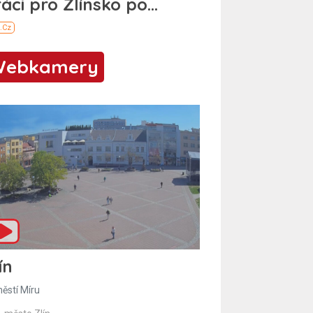
Webkamery
ín
ěstí Míru