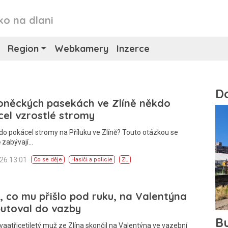
ko na dlani
Region
Webkamery
Inzerce
oněckých pasekách ve Zlíně někdo
el vzrostlé stromy
do pokácel stromy na Příluku ve Zlíně? Touto otázkou se
 zabývají…
026 13:01
Co se děje
Hasiči a policie
ZL
, co mu přišlo pod ruku, na Valentýna
utoval do vazby
vaatřicetiletý muž ze Zlína skončil na Valentýna ve vazební