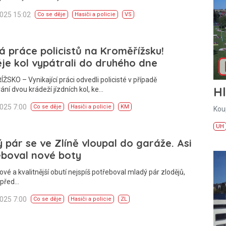
2025 15:02
Co se děje
Hasiči a policie
VS
á práce policistů na Kroměřížsku!
je kol vypátrali do druhého dne
SKO – Vynikající práci odvedli policisté v případě
H
ání dvou krádeží jízdních kol, ke…
2025 7:00
Co se děje
Hasiči a policie
KM
Kou
UH
 pár se ve Zlíně vloupal do garáže. Asi
eboval nové boty
ové a kvalitnější obutí nejspíš potřeboval mladý pár zlodějů,
 před…
2025 7:00
Co se děje
Hasiči a policie
ZL