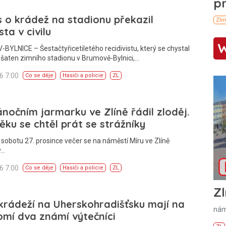
 o krádež na stadionu překazil
sta v civilu
YLNICE – Šestačtyřicetiletého recidivistu, který se chystal
 šaten zimního stadionu v Brumově-Bylnici,…
26 7:00
Co se děje
Hasiči a policie
ZL
nočním jarmarku ve Zlíně řádil zloděj.
těku se chtěl prát se strážníky
 sobotu 27. prosince večer se na náměstí Míru ve Zlíně
y…
26 7:00
Co se děje
Hasiči a policie
ZL
Zl
 krádeží na Uherskohradišťsku mají na
nám
mí dva známí výtečníci