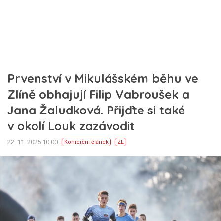
Prvenství v Mikulášském běhu ve
Zlíně obhajují Filip Vabroušek a
Jana Žaludková. Přijďte si také
v okolí Louk zazávodit
22. 11. 2025 10:00
Komerční článek
ZL