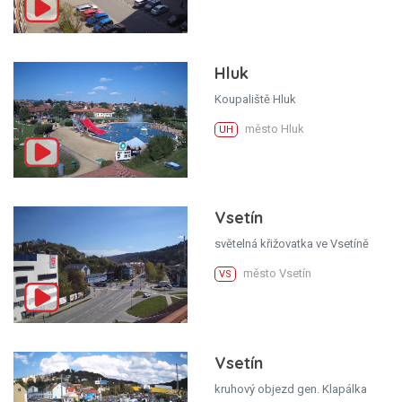
Hluk
Koupaliště Hluk
město Hluk
UH
Vsetín
světelná křižovatka ve Vsetíně
město Vsetín
VS
Vsetín
kruhový objezd gen. Klapálka