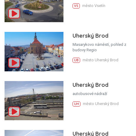
město Vsetín
VS
Uherský Brod
Masarykovo náměstí, pohled z
budovy Regio
město Uherský Brod
UB
Uherský Brod
autobusové nádraží
město Uherský Brod
UH
Uherský Brod