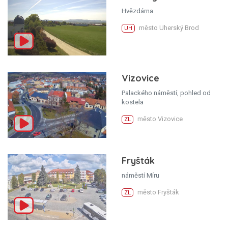
Hvězdárna
město Uherský Brod
UH
Vizovice
Palackého náměstí, pohled od
kostela
město Vizovice
ZL
Fryšták
náměstí Míru
město Fryšták
ZL