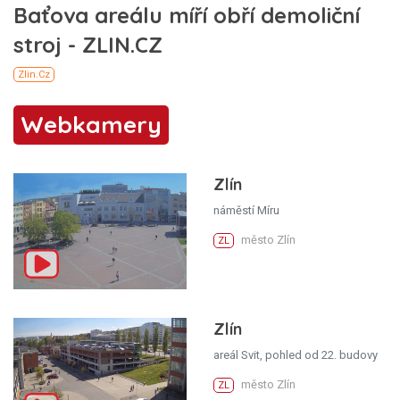
Webkamery
Zlín
náměstí Míru
město Zlín
ZL
Zlín
areál Svit, pohled od 22. budovy
město Zlín
ZL