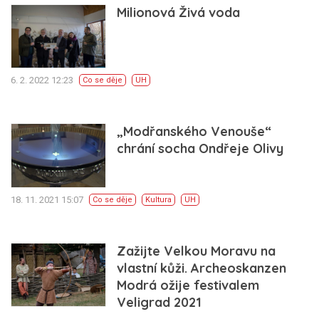
Milionová Živá voda
6. 2. 2022 12:23
Co se děje
UH
„Modřanského Venouše“
chrání socha Ondřeje Olivy
18. 11. 2021 15:07
Co se děje
Kultura
UH
Zažijte Velkou Moravu na
vlastní kůži. Archeoskanzen
Modrá ožije festivalem
Veligrad 2021