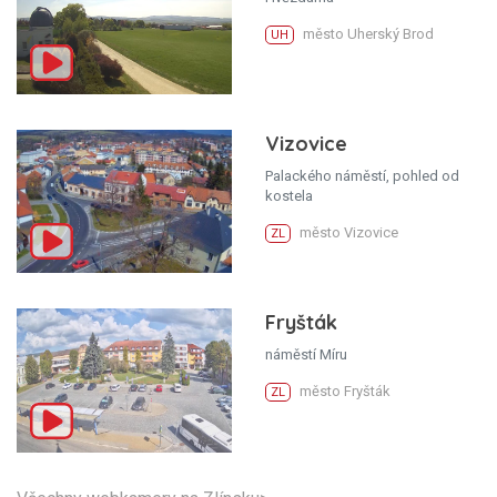
město Uherský Brod
UH
Vizovice
Palackého náměstí, pohled od
kostela
město Vizovice
ZL
Fryšták
náměstí Míru
město Fryšták
ZL