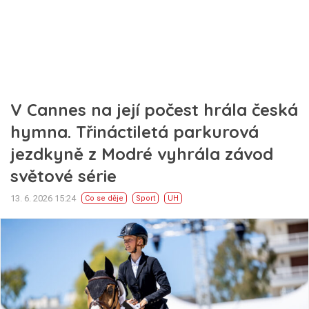
V Cannes na její počest hrála česká
hymna. Třináctiletá parkurová
jezdkyně z Modré vyhrála závod
světové série
13. 6. 2026 15:24
Co se děje
Sport
UH