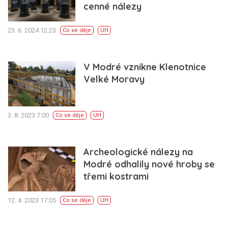
cenné nálezy
23. 6. 2024 12:23
Co se děje
UH
V Modré vznikne Klenotnice
Velké Moravy
3. 8. 2023 7:00
Co se děje
UH
Archeologické nálezy na
Modré odhalily nové hroby se
třemi kostrami
12. 4. 2023 17:05
Co se děje
UH