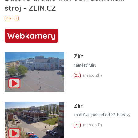
Webkamery
Zlín
náměstí Míru
město Zlín
ZL
Zlín
areál Svit, pohled od 22. budovy
město Zlín
ZL