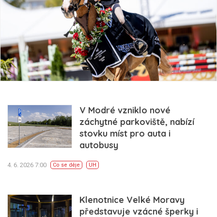
V Modré vzniklo nové
záchytné parkoviště, nabízí
stovku míst pro auta i
autobusy
4. 6. 2026 7:00
Co se děje
UH
Klenotnice Velké Moravy
představuje vzácné šperky i