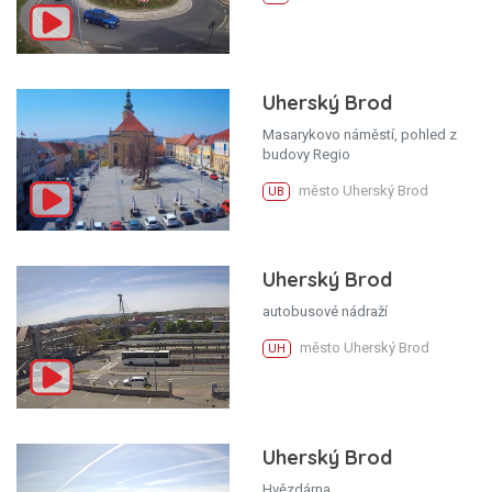
Uherský Brod
Masarykovo náměstí, pohled z
budovy Regio
město Uherský Brod
UB
Uherský Brod
autobusové nádraží
město Uherský Brod
UH
Uherský Brod
Hvězdárna