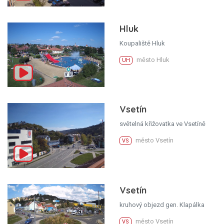
Hluk
Koupaliště Hluk
město Hluk
UH
Vsetín
světelná křižovatka ve Vsetíně
město Vsetín
VS
Vsetín
kruhový objezd gen. Klapálka
město Vsetín
VS