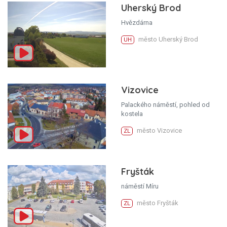
Uherský Brod
Hvězdárna
město Uherský Brod
UH
Vizovice
Palackého náměstí, pohled od
kostela
město Vizovice
ZL
Fryšták
náměstí Míru
město Fryšták
ZL