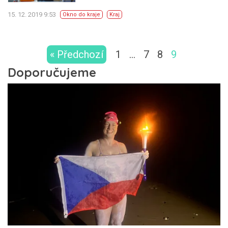
15. 12. 2019 9:53
Okno do kraje
Kraj
« Předchozí
1
…
7
8
9