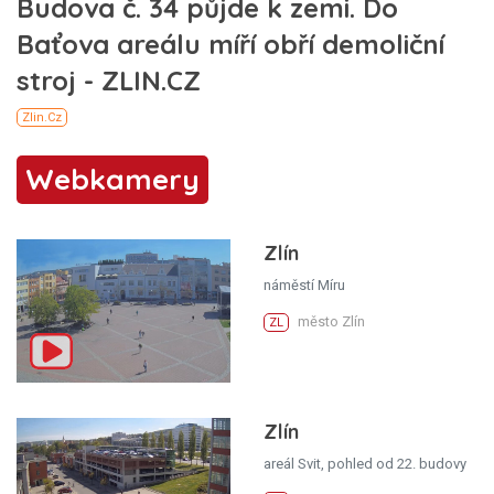
Webkamery
Zlín
náměstí Míru
město Zlín
ZL
Zlín
areál Svit, pohled od 22. budovy