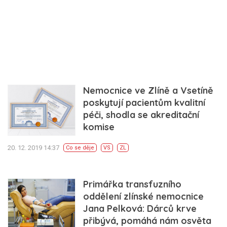
Nemocnice ve Zlíně a Vsetíně
poskytují pacientům kvalitní
péči, shodla se akreditační
komise
20. 12. 2019 14:37
Co se děje
VS
ZL
Primářka transfuzního
oddělení zlínské nemocnice
Jana Pelková: Dárců krve
přibývá, pomáhá nám osvěta