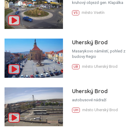
kruhový objezd gen. Klapálka
město Vsetín
VS
Uherský Brod
Masarykovo náměstí, pohled z
budovy Regio
město Uherský Brod
UB
Uherský Brod
autobusové nádraží
město Uherský Brod
UH