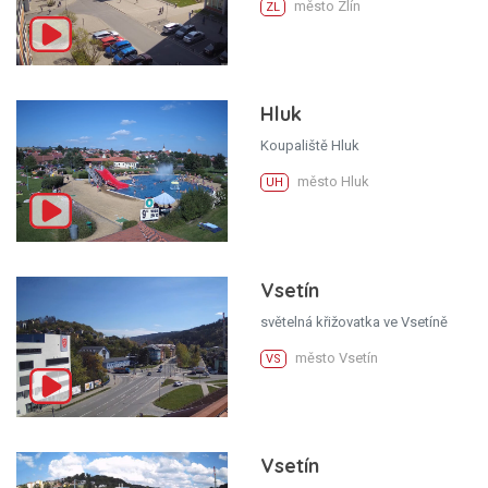
město Zlín
ZL
Hluk
Koupaliště Hluk
město Hluk
UH
Vsetín
světelná křižovatka ve Vsetíně
město Vsetín
VS
Vsetín