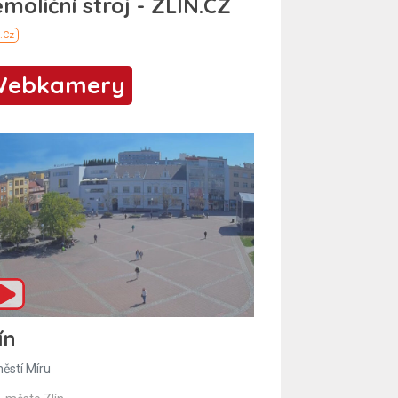
Webkamery
ín
ěstí Míru