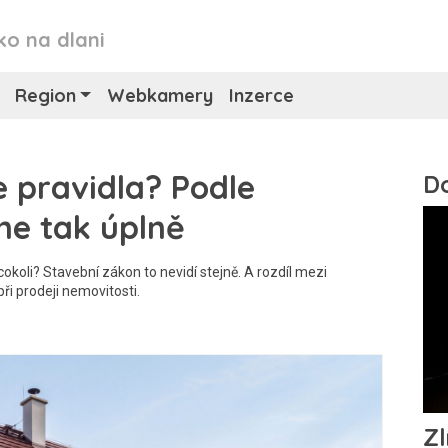
ko na dlani
Region
Webkamery
Inzerce
 pravidla? Podle
ne tak úplně
okoli? Stavební zákon to nevidí stejně. A rozdíl mezi
ři prodeji nemovitosti.