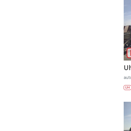
U
aut
UH