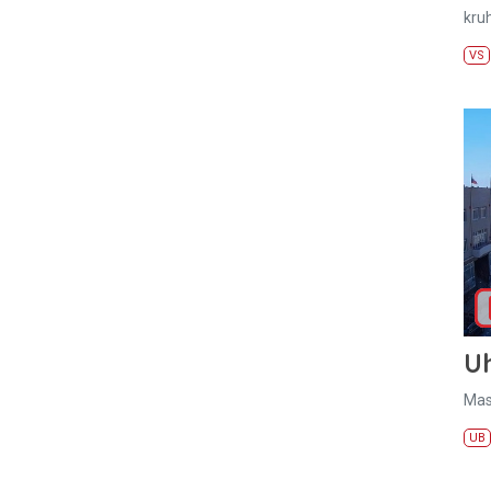
kru
VS
U
Mas
UB