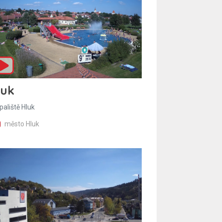
luk
paliště Hluk
město Hluk