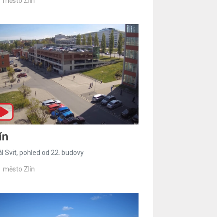
město Zlín
ín
l Svit, pohled od 22. budovy
město Zlín