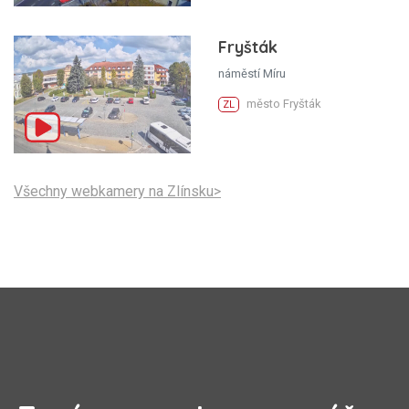
Fryšták
náměstí Míru
město Fryšták
ZL
Všechny webkamery na Zlínsku>