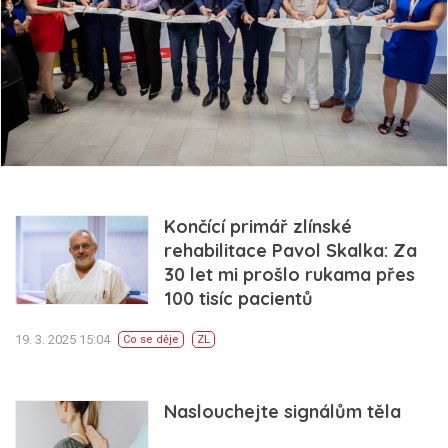
Končící primář zlínské
rehabilitace Pavol Skalka: Za
30 let mi prošlo rukama přes
100 tisíc pacientů
19. 3. 2025 15:04
Co se děje
ZL
Naslouchejte signálům těla