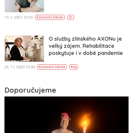
15. 2. 2021 13:30
Komerční článek
ZL
O služby zlínského AXONu je
velký zájem. Rehabilitace
poskytuje i v době pandemie
26. 11. 2020 10:00
Komerční článek
Kraj