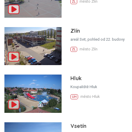
město Zlín
ZL
Zlín
areál Svit, pohled od 22. budovy
město Zlín
ZL
Hluk
Koupaliště Hluk
město Hluk
UH
Vsetín