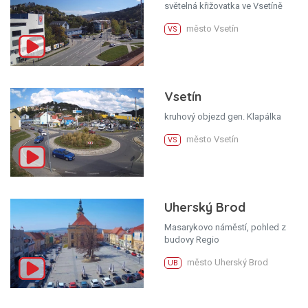
světelná křižovatka ve Vsetíně
město Vsetín
VS
Vsetín
kruhový objezd gen. Klapálka
město Vsetín
VS
Uherský Brod
Masarykovo náměstí, pohled z
budovy Regio
město Uherský Brod
UB