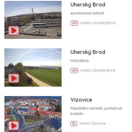
Uherský Brod
autobusové nádraží
město Uherský Brod
UH
Uherský Brod
Hvězdárna
město Uherský Brod
UH
Vizovice
Palackého náměstí, pohled od
kostela
město Vizovice
ZL