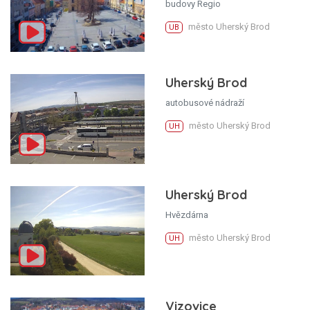
budovy Regio
město Uherský Brod
UB
Uherský Brod
autobusové nádraží
město Uherský Brod
UH
Uherský Brod
Hvězdárna
město Uherský Brod
UH
Vizovice