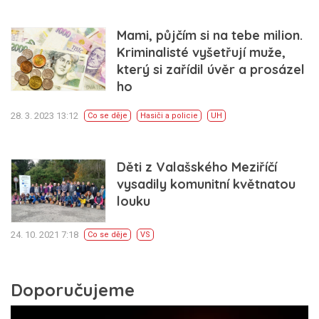
Mami, půjčím si na tebe milion.
Kriminalisté vyšetřují muže,
který si zařídil úvěr a prosázel
ho
28. 3. 2023 13:12
Co se děje
Hasiči a policie
UH
Děti z Valašského Meziříčí
vysadily komunitní květnatou
louku
24. 10. 2021 7:18
Co se děje
VS