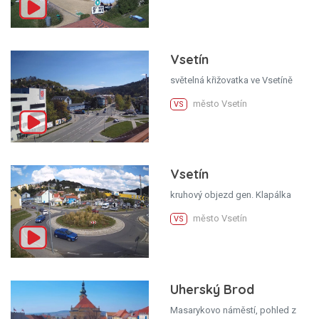
Vsetín
světelná křižovatka ve Vsetíně
město Vsetín
VS
Vsetín
kruhový objezd gen. Klapálka
město Vsetín
VS
Uherský Brod
Masarykovo náměstí, pohled z