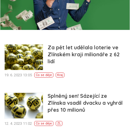
Za pět let udělala loterie ve
Zlínském kraji milionáře z 62
lidí
19. 6. 2023 13:05
Co se děje
Kraj
Splněný sen! Sázející ze
Zlínska vsadil dvacku a vyhrál
přes 10 milionů
12. 4. 2023 11:02
Co se děje
ZL