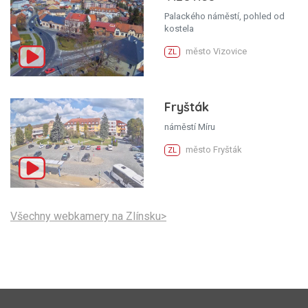
Palackého náměstí, pohled od
kostela
město Vizovice
ZL
Fryšták
náměstí Míru
město Fryšták
ZL
Všechny webkamery na Zlínsku>