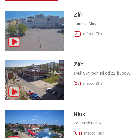
Zlín
náměstí Míru
město Zlín
ZL
Zlín
areál Svit, pohled od 22. budovy
město Zlín
ZL
Hluk
Koupaliště Hluk
město Hluk
UH