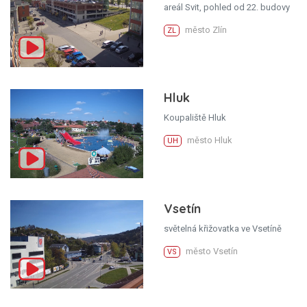
areál Svit, pohled od 22. budovy
město Zlín
ZL
Hluk
Koupaliště Hluk
město Hluk
UH
Vsetín
světelná křižovatka ve Vsetíně
město Vsetín
VS