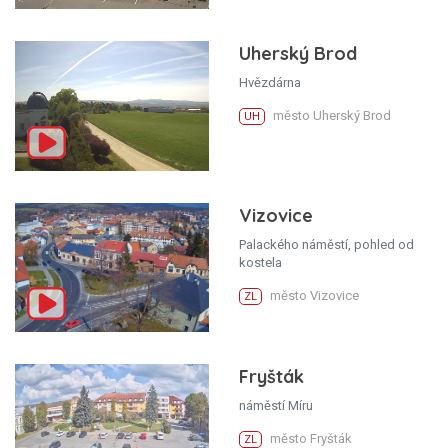
Uherský Brod
Hvězdárna
město Uherský Brod
UH
Vizovice
Palackého náměstí, pohled od
kostela
město Vizovice
ZL
Fryšták
náměstí Míru
město Fryšták
ZL