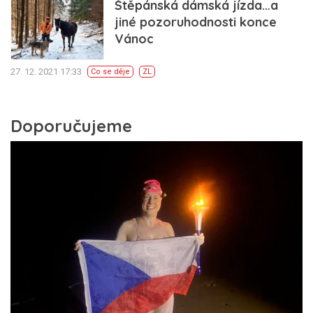
Štěpánská dámská jízda…a
jiné pozoruhodnosti konce
Vánoc
27. 12. 2021 17:33
Co se děje
ZL