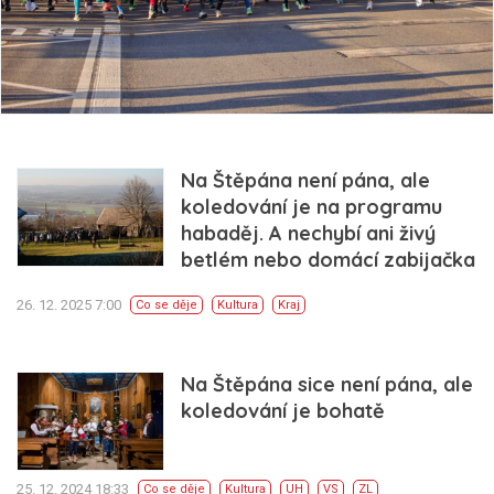
Na Štěpána není pána, ale
koledování je na programu
habaděj. A nechybí ani živý
betlém nebo domácí zabijačka
26. 12. 2025 7:00
Co se děje
Kultura
Kraj
Na Štěpána sice není pána, ale
koledování je bohatě
25. 12. 2024 18:33
Co se děje
Kultura
UH
VS
ZL