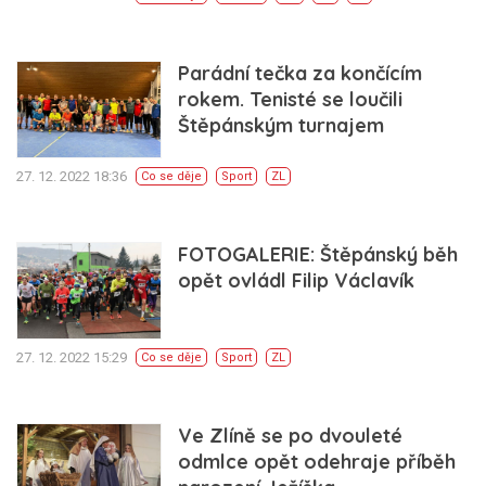
Parádní tečka za končícím
rokem. Tenisté se loučili
Štěpánským turnajem
27. 12. 2022 18:36
Co se děje
Sport
ZL
FOTOGALERIE: Štěpánský běh
opět ovládl Filip Václavík
27. 12. 2022 15:29
Co se děje
Sport
ZL
Ve Zlíně se po dvouleté
odmlce opět odehraje příběh