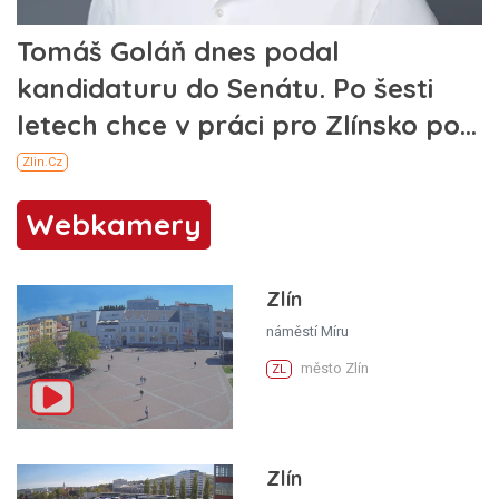
Webkamery
Zlín
náměstí Míru
město Zlín
ZL
Zlín