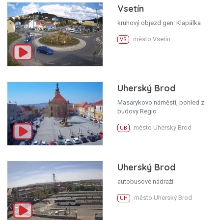
Vsetín
kruhový objezd gen. Klapálka
město Vsetín
VS
Uherský Brod
Masarykovo náměstí, pohled z
budovy Regio
město Uherský Brod
UB
Uherský Brod
autobusové nádraží
město Uherský Brod
UH