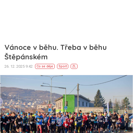
Vánoce v běhu. Třeba v běhu
Štěpánském
26. 12. 2025 9:42
Co se děje
Sport
ZL