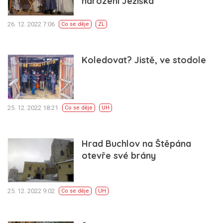
narození Ježíška
26. 12. 2022 7:06
Co se děje
ZL
Koledovat? Jistě, ve stodole
25. 12. 2022 18:21
Co se děje
UH
Hrad Buchlov na Štěpána
otevře své brány
25. 12. 2022 9:02
Co se děje
UH